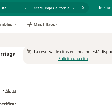
dad, enfermedad o nombre
p. ej. Guadalajara
Iniciar
nibles
Más filtros
La reserva de citas en línea no está dispo
Arriaga
Solicita una cita
7, Col. Industrial, Tecate
•
Mapa
pecificar