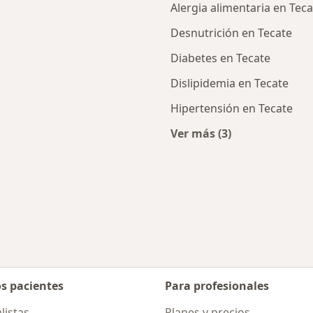
Alergia alimentaria en Teca
Desnutrición en Tecate
Diabetes en Tecate
Dislipidemia en Tecate
Hipertensión en Tecate
Ver más (3)
Más en esta categor
d
ar de ciudad
os pacientes
Para profesionales
listas
Planes y precios