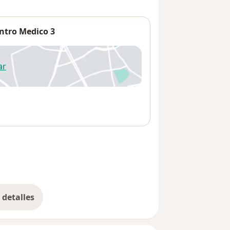
ntro Medico 3
ar
 abre en una nueva pestaña
detalles
bre la dirección