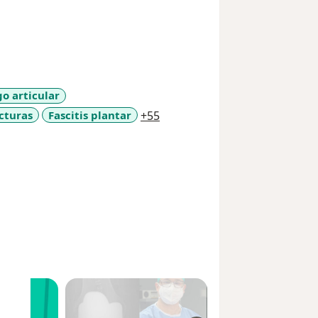
go articular
a11y_sr_more_diseases
cturas
Fascitis plantar
+55