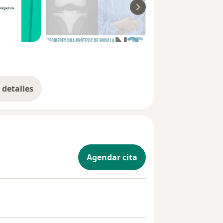
detalles
bre la experiencia
Agendar cita