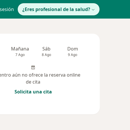
 sesión
¿Eres profesional de la salud?
Mañana
Sáb
Dom
Lun
Mar
7 Ago
8 Ago
9 Ago
10 Ago
11 Ag
entro aún no ofrece la reserva online
de cita
Solicita una cita