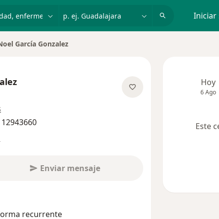
dad, enfermedad o nombre
p. ej. Guadalajara
Iniciar
Noel García Gonzalez
alez
Hoy
6 Ago
sobre las especializaciones
s
4 12943660
Este c
s
Enviar mensaje
 forma recurrente