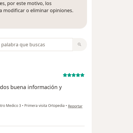
s, por este motivo, los
 modificar o eliminar opiniones.
 opiniones
opiniones
tados buena información y
en opinión del usuario Jessica sanchez
ntro Medico 3
•
Primera visita Ortopedia
•
Reportar