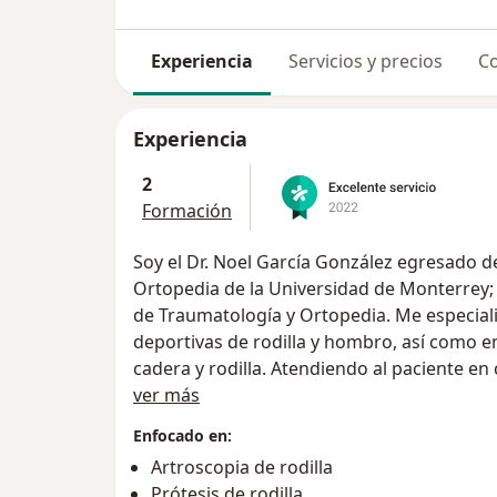
Experiencia
Servicios y precios
Co
Experiencia
2
Formación
Soy el Dr. Noel García González egresado d
Ortopedia de la Universidad de Monterrey; 
de Traumatología y Ortopedia. Me especiali
deportivas de rodilla y hombro, así como e
cadera y rodilla. Atendiendo al paciente e
Sobre mí
multidisciplinario de especialistas para ofr
ver más
proteger la salud de cada paciente y compr
Enfocado en:
humanizado y honesto.
Artroscopia de rodilla
Prótesis de rodilla