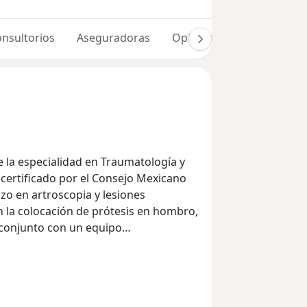
nsultorios
Aseguradoras
Opiniones (259)
Dudas
e la especialidad en Traumatología y
certificado por el Consejo Mexicano
zo en artroscopia y lesiones
n la colocación de prótesis en hombro,
n conjunto con un equipo
ecer el mejor servicio, enfocados en
ometido con ofrecer un servicio