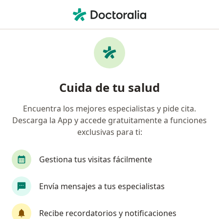
Men
Neurocirujano • Torreon, Coahuila
Filtros
Seguro:
Allianz
Ma
Neurocirujanos recomendados de Allianz en
Cuida de tu salud
Torreon
Encuentra los mejores especialistas y pide cita.
Descarga la App y accede gratuitamente a funciones
exclusivas para ti:
Gestiona tus visitas fácilmente
Envía mensajes a tus especialistas
Destacado
Dr. Luis Horacio Ramírez Silva
Recibe recordatorios y notificaciones
·
Ver más
Neurocirujano