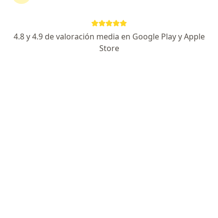
56 opiniones
Cirugía Neurológica y de Base de Cráneo.
4.8 y 4.9 de valoración media en Google Play y Apple
Profesor de Neuroanatomía en UAdeC.
Store
Codirector de M.O.O.N. Clinic.
Paseo del Tecnológico 909, Torreon
•
Mapa
Hospital Ángeles Torreón Clínica de Cirugía Neurológica y de la Base del Cráneo
Acepta Allianz
Primera visita Neurocirugía
Este especialista no ofrece reserva de cita en línea en esta dirección.
Solicita una cita