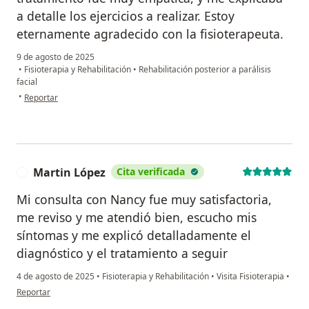
a detalle los ejercicios a realizar. Estoy
eternamente agradecido con la fisioterapeuta.
9 de agosto de 2025
•
Fisioterapia y Rehabilitación
•
Rehabilitación posterior a parálisis
facial
en opinión del usuario Jorge Aguilar
•
Reportar
Martin López
Cita verificada
M
Mi consulta con Nancy fue muy satisfactoria,
me reviso y me atendió bien, escucho mis
síntomas y me explicó detalladamente el
diagnóstico y el tratamiento a seguir
4 de agosto de 2025
•
Fisioterapia y Rehabilitación
•
Visita Fisioterapia
•
en opinión del usuario Martin López
Reportar