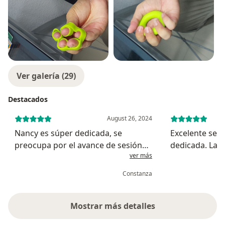
Ver galería (29)
Destacados
August 26, 2024
Nancy es súper dedicada, se
Excelente serv
preocupa por el avance de sesión
dedicada. La 
ver más
en sesión y siempre da
amigable, exc
recomendaciones útiles para
tiene todos su
Constanza
mejorar y aplicar fuera de las
trabajo en per
sesiones.
Recomendada
Mostrar más detalles
sobre la experiencia