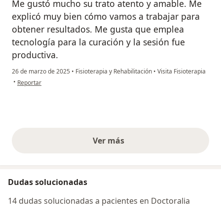
Me gustó mucho su trato atento y amable. Me
explicó muy bien cómo vamos a trabajar para
obtener resultados. Me gusta que emplea
tecnología para la curación y la sesión fue
productiva.
26 de marzo de 2025
•
Fisioterapia y Rehabilitación
•
Visita Fisioterapia
en opinión del usuario Mónica Silva Döring
•
Reportar
Ver más
opiniones anteriores
Dudas solucionadas
14 dudas solucionadas a pacientes en Doctoralia