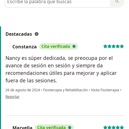
Destacadas
Constanza
Cita verificada
C
Nancy es súper dedicada, se preocupa por el
avance de sesión en sesión y siempre da
recomendaciones útiles para mejorar y aplicar
fuera de las sesiones.
26 de agosto de 2024
•
Fisioterapia y Rehabilitación
•
Visita Fisioterapia
•
en opinión del usuario Constanza
Reportar
Marvella
Cita verificada
M