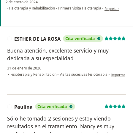
2 de enero de 2024
en opinión del u
•
Fisioterapia y Rehabilitación
•
Primera visita Fisioterapia
•
Reportar
ESTHER DE LA ROSA
Cita verificada
E
Buena atención, excelente servicio y muy
dedicada a su especialidad
31 de enero de 2026
en opinión d
•
Fisioterapia y Rehabilitación
•
Visitas sucesivas Fisioterapia
•
Reportar
Paulina
Cita verificada
P
Sólo he tomado 2 sesiones y estoy viendo
resultados en el tratamiento. Nancy es muy