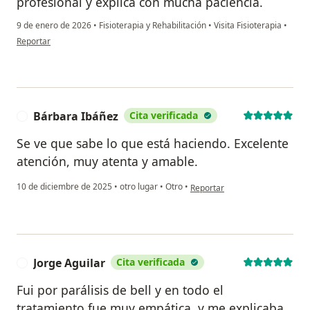
profesional y explica con mucha paciencia.
9 de enero de 2026
•
Fisioterapia y Rehabilitación
•
Visita Fisioterapia
•
en opinión del usuario Paulina
Reportar
Bárbara Ibáñez
Cita verificada
B
Se ve que sabe lo que está haciendo. Excelente
atención, muy atenta y amable.
en opinión del usuario Bárbara
10 de diciembre de 2025
•
otro lugar
•
Otro
•
Reportar
Jorge Aguilar
Cita verificada
J
Fui por parálisis de bell y en todo el
tratamiento fue muy empática, y me explicaba