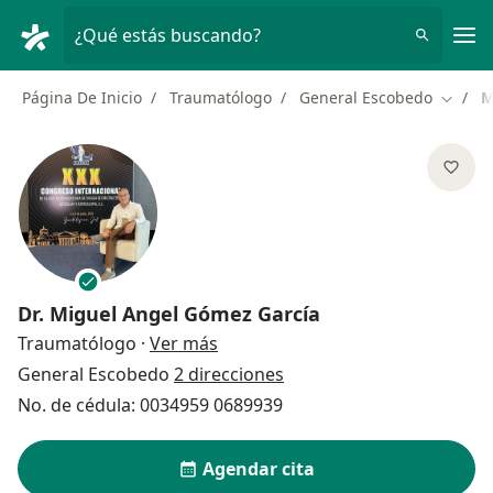
Men
¿Qué estás buscando?
Página De Inicio
Traumatólogo
General Escobedo
M
Cambia
Dr.
Miguel Angel Gómez García
sobre las especializaciones
Traumatólogo
·
Ver más
General Escobedo
2 direcciones
No. de cédula: 0034959 0689939
Agendar cita