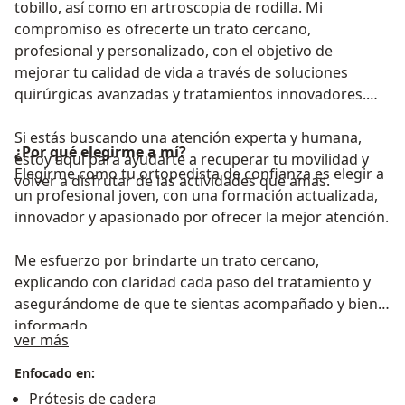
tobillo, así como en artroscopia de rodilla. Mi
compromiso es ofrecerte un trato cercano,
profesional y personalizado, con el objetivo de
mejorar tu calidad de vida a través de soluciones
quirúrgicas avanzadas y tratamientos innovadores.
Si estás buscando una atención experta y humana,
¿Por qué elegirme a mí?
estoy aquí para ayudarte a recuperar tu movilidad y
Elegirme como tu ortopedista de confianza es elegir a
volver a disfrutar de las actividades que amas.
un profesional joven, con una formación actualizada,
innovador y apasionado por ofrecer la mejor atención.
Me esfuerzo por brindarte un trato cercano,
explicando con claridad cada paso del tratamiento y
asegurándome de que te sientas acompañado y bien
informado
Sobre mí
ver más
Enfocado en:
Prótesis de cadera