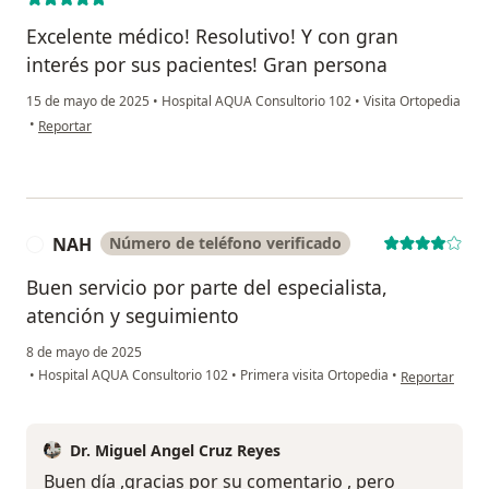
Excelente médico! Resolutivo! Y con gran
interés por sus pacientes! Gran persona
15 de mayo de 2025
•
Hospital AQUA Consultorio 102
•
Visita Ortopedia
en opinión del usuario Jcc landeros
•
Reportar
NAH
Número de teléfono verificado
N
Buen servicio por parte del especialista,
atención y seguimiento
8 de mayo de 2025
en opinión del
•
Hospital AQUA Consultorio 102
•
Primera visita Ortopedia
•
Reportar
Dr. Miguel Angel Cruz Reyes
Buen día ,gracias por su comentario , pero