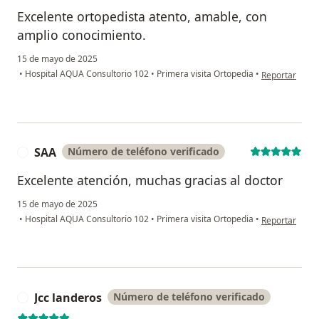
Excelente ortopedista atento, amable, con
amplio conocimiento.
15 de mayo de 2025
en opinión del 
•
Hospital AQUA Consultorio 102
•
Primera visita Ortopedia
•
Reportar
SAA
Número de teléfono verificado
S
Excelente atención, muchas gracias al doctor
15 de mayo de 2025
en opinión del
•
Hospital AQUA Consultorio 102
•
Primera visita Ortopedia
•
Reportar
Jcc landeros
Número de teléfono verificado
J