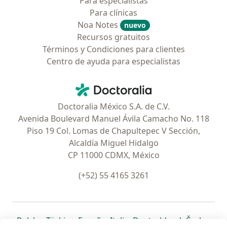
Para especialistas
Para clínicas
Noa Notes
nuevo
Recursos gratuitos
Términos y Condiciones para clientes
Centro de ayuda para especialistas
Contacto
Doctoralia - Página de inicio
Doctoralia México S.A. de C.V.
Avenida Boulevard Manuel Ávila Camacho No. 118
Piso 19 Col. Lomas de Chapultepec V Sección,
Alcaldía Miguel Hidalgo
CP 11000 CDMX, México
(+52) 55 4165 3261
se abre en una nueva pestaña
se abre en una nueva pestaña
se abre en una nueva pestaña
se abre en una nueva pes
se abre en 
se a
Polska
,
Türkiye
,
España
,
Italia
,
Deutschland
,
Česko
,