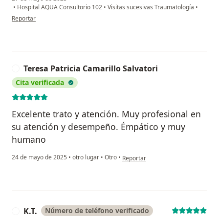
•
Hospital AQUA Consultorio 102
•
Visitas sucesivas Traumatología
•
en opinión del usuario Cg
Reportar
Teresa Patricia Camarillo Salvatori
T
Cita verificada
Excelente trato y atención. Muy profesional en
su atención y desempeño. Émpático y muy
humano
en opinión del usuario Teresa Patric
24 de mayo de 2025
•
otro lugar
•
Otro
•
Reportar
K.T.
Número de teléfono verificado
K