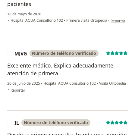
pacientes
18 de mayo de 2026
en opinión del 
•
Hospital AQUA Consultorio 102
•
Primera visita Ortopedia
•
Reportar
MJVG
Número de teléfono verificado
M
Excelente médico. Explica adecuadamente,
atención de primera
30 de junio de 2025
•
Hospital AQUA Consultorio 102
•
Visita Ortopedia
en opinión del usuario MJVG
•
Reportar
IL
Número de teléfono verificado
I
Desde la primera consulta, brinda una atención