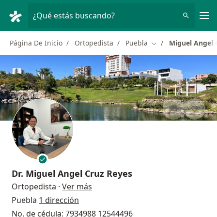
Men
¿Qué estás buscando?
Página De Inicio
Ortopedista
Puebla
Miguel Angel 
Cambiar de ciudad
Dr.
Miguel Angel Cruz Reyes
sobre las especializaciones
Ortopedista
·
Ver más
Puebla
1 dirección
No. de cédula: 7934988 12544496