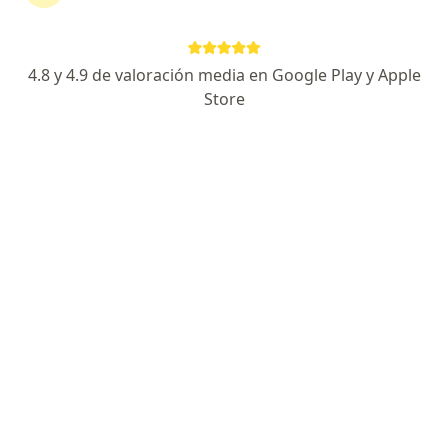
Buscar
4.8 y 4.9 de valoración media en Google Play y Apple
Store
Ginecólogo
Psicólogo
Dermatólogo
Oftalmólogo
Urólogo
Ortopedista
Otorrinolaringólogo
Pediatra
Psiquiatra
Cirujano general
Internista
Traumatólogo
Nutriólogo
Ortodoncista
Endodoncia
Ver más
Especialidades más populares
Electrocardiograma
Vasectomía
Mindfulness
Depilación láser
Ver más
Servicios
Encuentra tu especialista