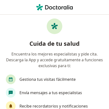
Men
Encuentra tu especialista
y pide cita
Cuida de tu salud
330 000 profesionales están aquí para
Encuentra los mejores especialistas y pide cita.
ayudarte.
Descarga la App y accede gratuitamente a funciones
exclusivas para ti:
Visita presencial
En línea
Visita presencial
En línea
Gestiona tus visitas fácilmente
especialidad, enfermedad 
Envía mensajes a tus especialistas
p. ej. Guadalajara
Recibe recordatorios y notificaciones