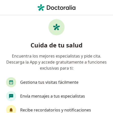
Men
Médico General • Centro, Saltillo, Coahuila
Filtros
Seguro
Mapa
Médicos generales en Centro, Saltillo
Cuida de tu salud
Encuentra los mejores especialistas y pide cita.
Descarga la App y accede gratuitamente a funciones
exclusivas para ti:
Gestiona tus visitas fácilmente
Dra. Martha Reyes
Envía mensajes a tus especialistas
Médica general, Nutrióloga clínica, Pediatra
405 opiniones
Recibe recordatorios y notificaciones