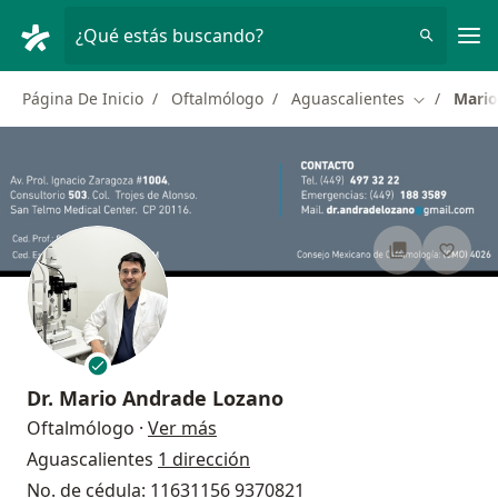
Men
¿Qué estás buscando?
Página De Inicio
Oftalmólogo
Aguascalientes
Mario
Cambiar de
Dr.
Mario Andrade Lozano
sobre las especializaciones
Oftalmólogo
·
Ver más
Aguascalientes
1 dirección
No. de cédula: 11631156 9370821