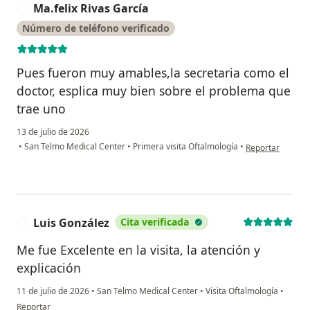
Ma.felix Rivas García
M
Número de teléfono verificado
Pues fueron muy amables,la secretaria como el
doctor, esplica muy bien sobre el problema que
trae uno
13 de julio de 2026
en opinión del us
•
San Telmo Medical Center
•
Primera visita Oftalmología
•
Reportar
Luis González
Cita verificada
L
Me fue Excelente en la visita, la atención y
explicación
11 de julio de 2026
•
San Telmo Medical Center
•
Visita Oftalmología
•
en opinión del usuario Luis González
Reportar