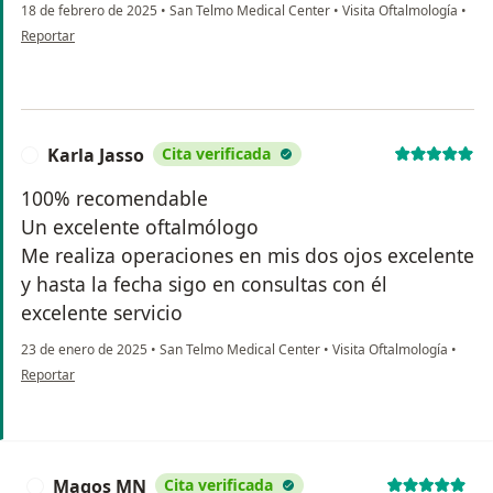
18 de febrero de 2025
•
San Telmo Medical Center
•
Visita Oftalmología
•
en opinión del usuario Gilberto, Solís Padilla
Reportar
Karla Jasso
Cita verificada
K
100% recomendable
Un excelente oftalmólogo
Me realiza operaciones en mis dos ojos excelente
y hasta la fecha sigo en consultas con él
excelente servicio
23 de enero de 2025
•
San Telmo Medical Center
•
Visita Oftalmología
•
en opinión del usuario Karla Jasso
Reportar
Magos MN
Cita verificada
M