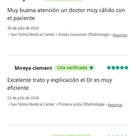
Muy buena atención un doctor muy cálido con
el paciente
30 de julio de 2026
en opinión d
•
San Telmo Medical Center
•
Visitas sucesivas Oftalmología
•
Reportar
Mireya clement
Cita verificada
M
Excelente trato y explicación el Dr es muy
eficiente
22 de julio de 2026
en opinión del u
•
San Telmo Medical Center
•
Primera visita Oftalmología
•
Reportar