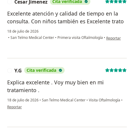
Cesar Jimenez
Cita verificada
C
Excelente atención y calidad de tiempo en la
consulta. Con niños también es Excelente trato
18 de julio de 2026
en opinión del u
•
San Telmo Medical Center
•
Primera visita Oftalmología
•
Reportar
Y.G
Cita verificada
Y
Explica excelente . Voy muy bien en mi
tratamiento .
18 de julio de 2026
•
San Telmo Medical Center
•
Visita Oftalmología
•
en opinión del usuario Y.G
Reportar