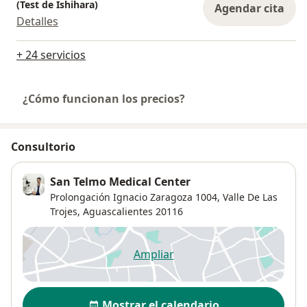
(Test de Ishihara)
Agendar cita
Detalles
+ 24 servicios
¿Cómo funcionan los precios?
Consultorio
San Telmo Medical Center
Prolongación Ignacio Zaragoza 1004,
Valle De Las
Trojes
,
Aguascalientes
20116
Ampliar
se abre en una nueva pestañ
Disponibilidad
Mostrar el calendario