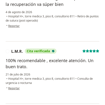
la recuperación va súper bien
4 de agosto de 2026
•
Hospital H+, torre medica 3, piso 8, consultorio 811
•
Retiro de puntos
de sutura (post operado)
en opinión del usuario Paloma luna
•
Reportar
L.M.R.
Cita verificada
L
100% recomendable , excelente atención. Un
buen trato.
21 de julio de 2026
•
Hospital H+, torre medica 3, piso 8, consultorio 811
•
Consulta de
urgencia o nocturna
en opinión del usuario L.M.R.
•
Reportar