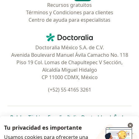
Recursos gratuitos
Términos y Condiciones para clientes
Centro de ayuda para especialistas
Contacto
Doctoralia - Página de inicio
Doctoralia México S.A. de C.V.
Avenida Boulevard Manuel Ávila Camacho No. 118
Piso 19 Col. Lomas de Chapultepec V Sección,
Alcaldía Miguel Hidalgo
CP 11000 CDMX, México
(+52) 55 4165 3261
se abre en una nueva pestaña
se abre en una nueva pestaña
se abre en una nueva pestaña
se abre en una nueva pes
se abre en 
se a
Polska
,
Türkiye
,
España
,
Italia
,
Deutschland
,
Česko
,
se abre en una nueva pestaña
se abre en una nueva pestaña
se abre en una nueva pestaña
se abre en una nueva p
se abre en 
se abr
Portugal
,
México
,
Chile
,
Brasil
,
Argentina
,
Perú
,
Tu privacidad es importante
se abre en una nueva pe
Colombia
Usamos cookies para ofrecerte una