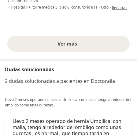
7 de abril de 2026
en opinión del
•
Hospital H+, torre medica 3, piso 8, consultorio 811
•
Otro
•
Reportar
Ver más
opiniones anteriores
Dudas solucionadas
2 dudas solucionadas a pacientes en Doctoralia
Llevo 2 meses operado de hernia Umbilical con malla, tengo alrededor del
ombligo como unas durezas ,
Llevo 2 meses operado de hernia Umbilical con
malla, tengo alrededor del ombligo como unas
durezas , es normal , que tiempo tarda en