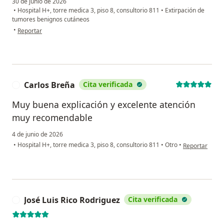
30 de junio de 2026
•
Hospital H+, torre medica 3, piso 8, consultorio 811
•
Extirpación de
tumores benignos cutáneos
en opinión del usuario Luci
•
Reportar
Carlos Breña
Cita verificada
C
Muy buena explicación y excelente atención
muy recomendable
4 de junio de 2026
en opinión del
•
Hospital H+, torre medica 3, piso 8, consultorio 811
•
Otro
•
Reportar
José Luis Rico Rodriguez
Cita verificada
J