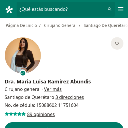
Men
¿Qué estás buscando?
Página De Inicio
Cirujano General
Santiago De Querétaro
Dra.
Maria Luisa Ramirez Abundis
sobre las especializaciones
Cirujano general
·
Ver más
Santiago de Querétaro
3 direcciones
No. de cédula: 15088602 11751604
89 opiniones