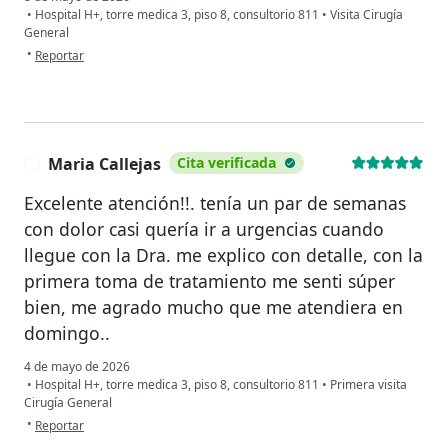
•
Hospital H+, torre medica 3, piso 8, consultorio 811
•
Visita Cirugía
General
en opinión del usuario Adrián Cervantes
•
Reportar
Maria Callejas
Cita verificada
M
Excelente atención!!. tenía un par de semanas
con dolor casi quería ir a urgencias cuando
llegue con la Dra. me explico con detalle, con la
primera toma de tratamiento me senti súper
bien, me agrado mucho que me atendiera en
domingo..
4 de mayo de 2026
•
Hospital H+, torre medica 3, piso 8, consultorio 811
•
Primera visita
Cirugía General
en opinión del usuario Maria Callejas
•
Reportar