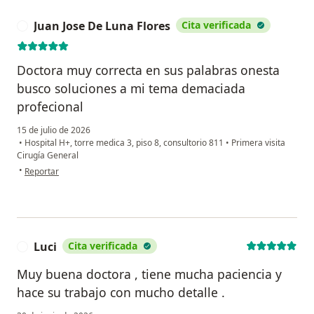
Juan Jose De Luna Flores
Cita verificada
J
Doctora muy correcta en sus palabras onesta
busco soluciones a mi tema demaciada
profecional
15 de julio de 2026
•
Hospital H+, torre medica 3, piso 8, consultorio 811
•
Primera visita
Cirugía General
en opinión del usuario Juan Jose De Luna Flores
•
Reportar
Luci
Cita verificada
L
Muy buena doctora , tiene mucha paciencia y
hace su trabajo con mucho detalle .