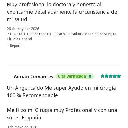
Muy profesional la doctora y honesta al
explicarme detalladamente la circunstancia de
mi salud
26 de mayo de 2026
•
Hospital H+, torre medica 3, piso 8, consultorio 811
•
Primera visita
Cirugía General
en opinión del usuario José Luis Rico Rodriguez
•
Reportar
Adrián Cervantes
Cita verificada
A
Un Ángel caído Me super Ayudo en mi cirugía
100 % Recomendable
Me Hizo mi Cirugía muy Profesional y con una
súper Empatía
8 de mayo de 2026