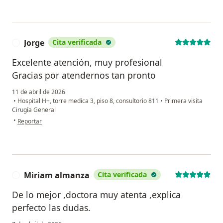
Jorge
Cita verificada
J
Excelente atención, muy profesional
Gracias por atendernos tan pronto
11 de abril de 2026
•
Hospital H+, torre medica 3, piso 8, consultorio 811
•
Primera visita
Cirugía General
en opinión del usuario Jorge
•
Reportar
Miriam almanza
Cita verificada
M
De lo mejor ,doctora muy atenta ,explica
perfecto las dudas.