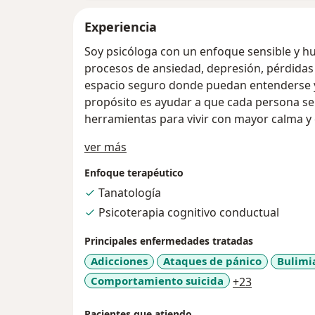
Experiencia
Soy psicóloga con un enfoque sensible y 
procesos de ansiedad, depresión, pérdida
espacio seguro donde puedan entenderse 
propósito es ayudar a que cada persona s
herramientas para vivir con mayor calma y 
Sobre mí
ver más
Enfoque terapéutico
Tanatología
Psicoterapia cognitivo conductual
Principales enfermedades tratadas
Adicciones
Ataques de pánico
Bulimi
a11y_sr_mo
Comportamiento suicida
+23
Pacientes que atiendo