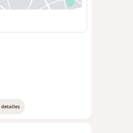
 abre en una nueva pestaña
detalles
bre la dirección