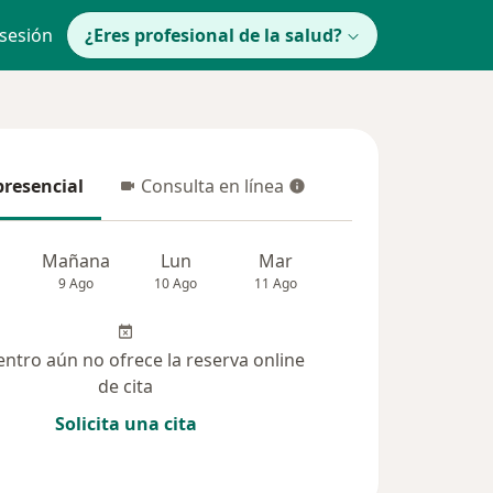
 sesión
¿Eres profesional de la salud?
presencial
Consulta en línea
resencial
Consulta en línea
Mañana
Lun
Mar
Mié
Jue
9 Ago
10 Ago
11 Ago
12 Ago
13 Ag
entro aún no ofrece la reserva online
de cita
Solicita una cita
solucionadas (89)