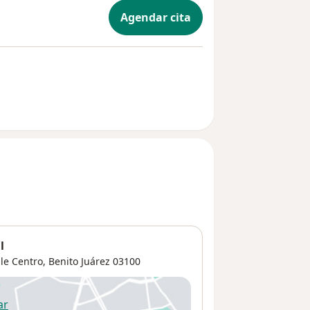
Agendar cita
l
lle Centro
,
Benito Juárez
03100
ar