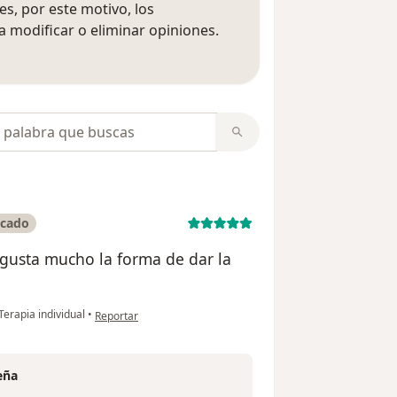
s, por este motivo, los
 modificar o eliminar opiniones.
 opiniones
opiniones
icado
gusta mucho la forma de dar la
en opinión del usuario Aaron Trejo
Terapia individual
•
Reportar
eña