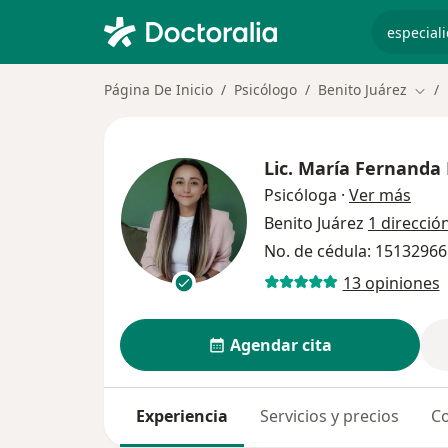
especiali
Página De Inicio
Psicólogo
Benito Juárez
Camb
Lic.
María Fernanda
sobre
Psicóloga
·
Ver más
Benito Juárez
1 direcció
No. de cédula: 15132966
13 opiniones
Agendar cita
Experiencia
Servicios y precios
Co