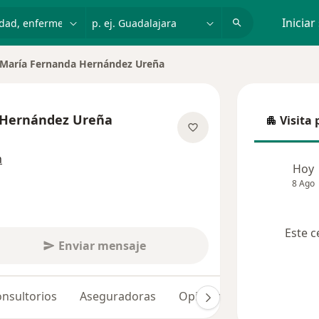
dad, enfermedad o nombre
p. ej. Guadalajara
Iniciar
María Fernanda Hernández Ureña
iar de ciudad
 Hernández Ureña
Visita 
Visita p
 las especializaciones
n
Hoy
8 Ago
Este c
Enviar mensaje
nsultorios
Aseguradoras
Opiniones (13)
Dudas 