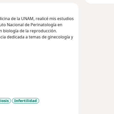
dicina de la UNAM, realicé mis estudios
n biología de la reproducción.
cia dedicada a temas de ginecología y
ueño de ser padres y he ayudado a
 prenatales. Tengo una Maestría en
orífica, y mi ultima actualización en
en España en el grupo UR.
de Especialistas en Ginecología y
s In Vitro y más de 1,500 cirugías
 la Reproducción Humana.
iosis
Infertilidad
r_more_diseases