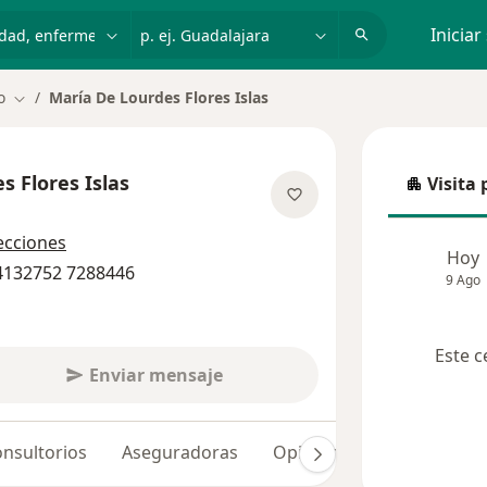
dad, enfermedad o nombre
p. ej. Guadalajara
Iniciar
o
María De Lourdes Flores Islas
Cambiar de ciudad
s Flores Islas
Visita 
Visita p
re las especializaciones
ecciones
Hoy
 4132752 7288446
9 Ago
Este c
Enviar mensaje
nsultorios
Aseguradoras
Opiniones (49)
Dudas 