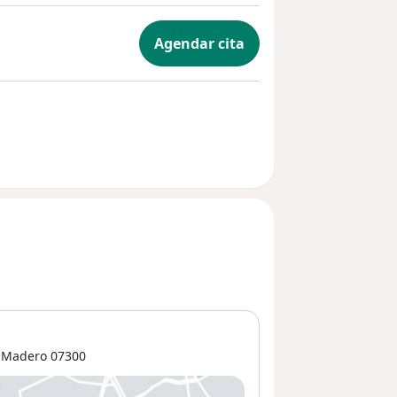
Agendar cita
 Madero
07300