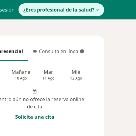
 sesión
¿Eres profesional de la salud?
presencial
Consulta en línea
resencial
Consulta en línea
Mañana
Mar
Mié
Jue
Vie
10 Ago
11 Ago
12 Ago
13 Ago
14 Ag
entro aún no ofrece la reserva online
de cita
Solicita una cita
solucionadas (18)