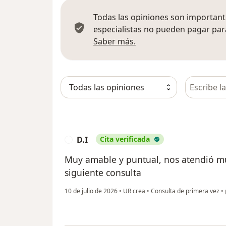
Todas las opiniones son importante
especialistas no pueden pagar para
Más información sobre
Saber más.
Busca en 
D.I
Cita verificada
D
Muy amable y puntual, nos atendió m
siguiente consulta
10 de julio de 2026
•
UR crea
•
Consulta de primera vez
•