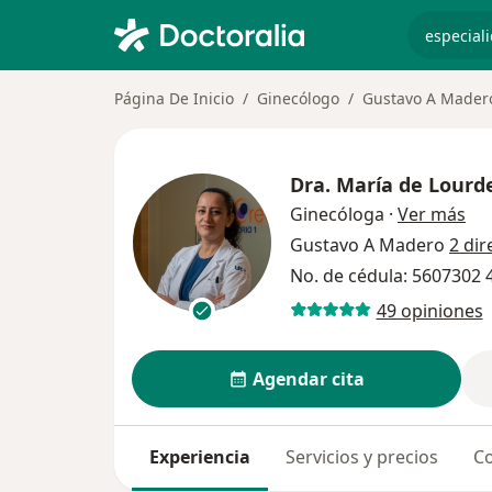
especiali
Página De Inicio
Ginecólogo
Gustavo A Mader
Dra.
María de Lourde
sob
Ginecóloga
·
Ver más
Gustavo A Madero
2 dir
No. de cédula: 5607302
49 opiniones
Agendar cita
Experiencia
Servicios y precios
Co