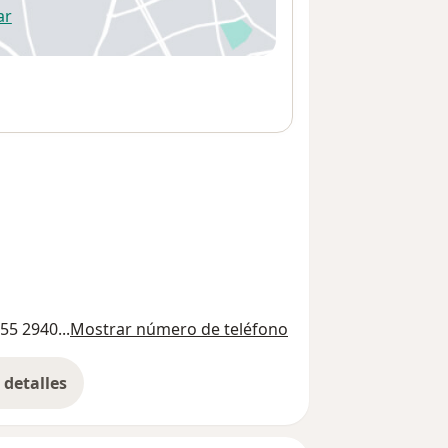
ar
 abre en una nueva pestaña
55 2940...
Mostrar número de teléfono
detalles
bre la dirección