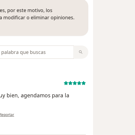
s, por este motivo, los
 modificar o eliminar opiniones.
 opiniones
opiniones
uy bien, agendamos para la
en opinión del usuario D.I
Reportar