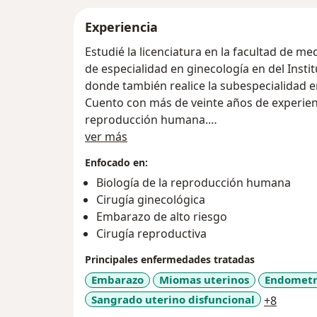
Experiencia
Estudié la licenciatura en la facultad de me
de especialidad en ginecología en del Instituto Nacional de Perinatología en
donde también realice la subespecialidad e
Cuento con más de veinte años de experien
reproducción humana.
Sobre mí
He ayudado a muchas parejas a lograr el s
ver más
muchas mujeres con temas ginecológicos y
Enfocado en:
Gestión Sanitaria obtenida con mención hon
Biología de la reproducción humana
temas de reproducción la realice en 2023 
Cirugía ginecológica
Soy miembro activo en el Colegio Mexicano 
Embarazo de alto riesgo
Obstetricia.
Cirugía reproductiva
He colaborado en más de 2,000 fecundacione
reproductivas de manera exitosa.
Principales enfermedades tratadas
Miembro activo de la Sociedad Europea de
Embarazo
Miomas uterinos
Endometr
a11y_s
Sangrado uterino disfuncional
+8