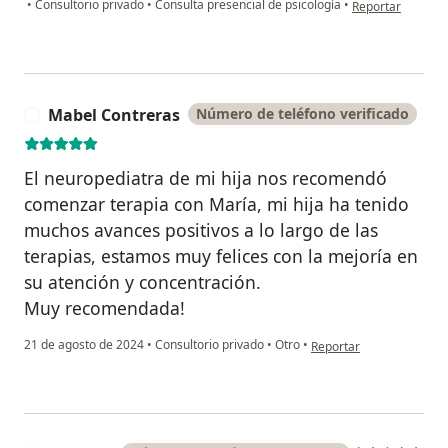
en opinión del u
•
Consultorio privado
•
Consulta presencial de psicología
•
Reportar
Mabel Contreras
Número de teléfono verificado
M
El neuropediatra de mi hija nos recomendó
comenzar terapia con María, mi hija ha tenido
muchos avances positivos a lo largo de las
terapias, estamos muy felices con la mejoría en
su atención y concentración.
Muy recomendada!
en opinión del usuario 
21 de agosto de 2024
•
Consultorio privado
•
Otro
•
Reportar