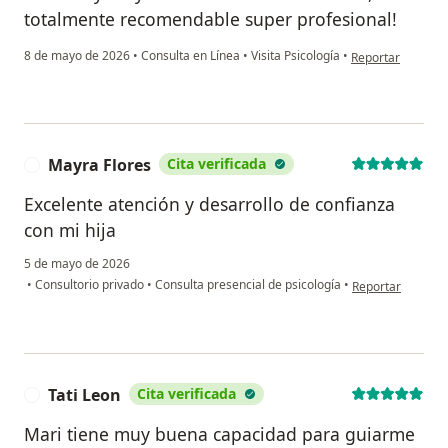
totalmente recomendable super profesional!
en opinión del us
8 de mayo de 2026
•
Consulta en Línea
•
Visita Psicología
•
Reportar
Mayra Flores
Cita verificada
M
Excelente atención y desarrollo de confianza
con mi hija
5 de mayo de 2026
en opinión del us
•
Consultorio privado
•
Consulta presencial de psicología
•
Reportar
Tati Leon
Cita verificada
T
Mari tiene muy buena capacidad para guiarme