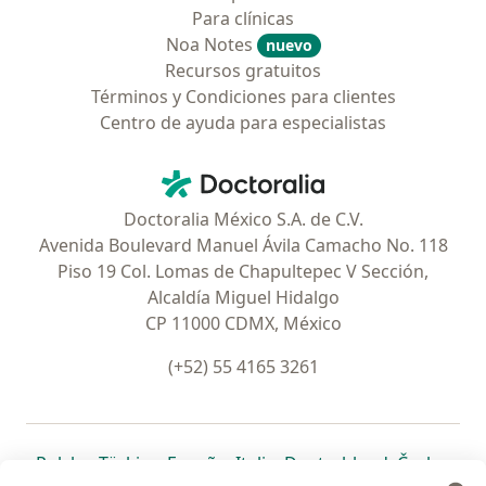
Para clínicas
Noa Notes
nuevo
Recursos gratuitos
Términos y Condiciones para clientes
Centro de ayuda para especialistas
Contacto
Doctoralia - Página de inicio
Doctoralia México S.A. de C.V.
Avenida Boulevard Manuel Ávila Camacho No. 118
Piso 19 Col. Lomas de Chapultepec V Sección,
Alcaldía Miguel Hidalgo
CP 11000 CDMX, México
(+52) 55 4165 3261
se abre en una nueva pestaña
se abre en una nueva pestaña
se abre en una nueva pestaña
se abre en una nueva pes
se abre en 
se a
Polska
,
Türkiye
,
España
,
Italia
,
Deutschland
,
Česko
,