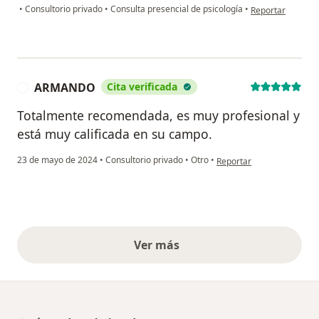
en opinión del u
•
Consultorio privado
•
Consulta presencial de psicología
•
Reportar
ARMANDO
Cita verificada
A
Totalmente recomendada, es muy profesional y
está muy calificada en su campo.
en opinión del usuario 
23 de mayo de 2024
•
Consultorio privado
•
Otro
•
Reportar
Ver más
opiniones anteriores