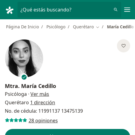
Men
¿Qué estás buscando?
Página De Inicio
Psicólogo
Querétaro
María Cedillo
Cambiar de ciudad
Mtra.
María Cedillo
sobre las especializaciones
Psicóloga
·
Ver más
Querétaro
1 dirección
No. de cédula: 11991137 13475139
28 opiniones