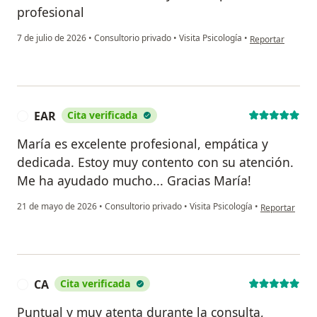
profesional
en opinión del u
7 de julio de 2026
•
Consultorio privado
•
Visita Psicología
•
Reportar
EAR
Cita verificada
E
María es excelente profesional, empática y
dedicada. Estoy muy contento con su atención.
Me ha ayudado mucho... Gracias María!
en opinión del
21 de mayo de 2026
•
Consultorio privado
•
Visita Psicología
•
Reportar
CA
Cita verificada
C
Puntual y muy atenta durante la consulta,