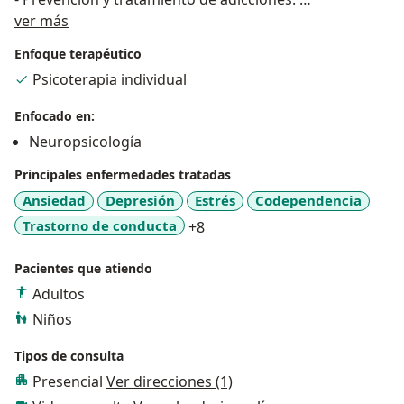
Sobre mí
ver más
Neuropsicología
Enfoque terapéutico
- Consulta neuropsicológica.
Psicoterapia individual
- Aplicación de pruebas neuropsicológicas.
- Evaluación y diagnostico.
Enfocado en:
Neuropsicología
Atención niños, adultos y adultos mayores.
Principales enfermedades tratadas
Ansiedad
Depresión
Estrés
Codependencia
a11y_sr_more_diseases
Trastorno de conducta
+8
Pacientes que atiendo
Adultos
Niños
Tipos de consulta
Presencial
Ver direcciones (1)