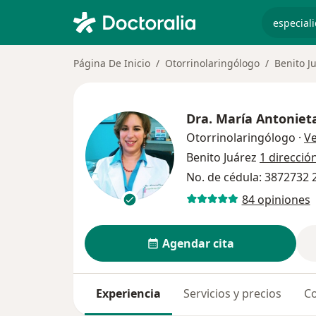
especiali
Página De Inicio
Otorrinolaringólogo
Benito J
Dra.
María Antoniet
Otorrinolaringólogo
·
V
Benito Juárez
1 direcció
No. de cédula: 3872732
84 opiniones
Agendar cita
Experiencia
Servicios y precios
Co