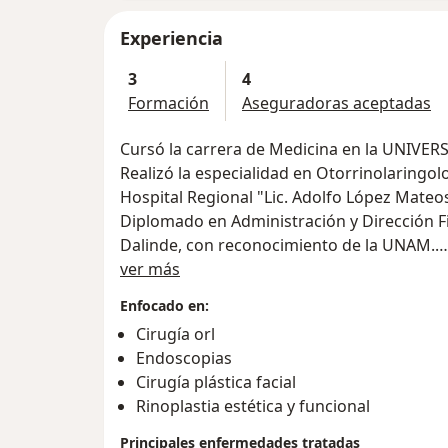
Experiencia
3
4
Formación
Aseguradoras aceptadas
Cursó la carrera de Medicina en la UNIV
Realizó la especialidad en Otorrinolaringolo
Hospital Regional "Lic. Adolfo López Mateos
Diplomado en Administración y Dirección Fi
Dalinde, con reconocimiento de la UNAM.
Sobre mí
Diplomado en "Imagen Pública" con recon
ver más
MAESTRIA en imagen pública, formándose 
Enfocado en:
del Colegio de Consultores de Imagen Púb
Cirugía orl
Imparte cursos de Imagen y Branding Médi
Endoscopias
Es conferencista en Congresos Nacionales d
Cirugía plástica facial
Cabeza y cuello
Rinoplastia estética y funcional
Actualmente trabaja en el Hospital de Pet
especialista en Otorrinolaringología.
Principales enfermedades tratadas