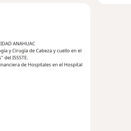
ERSIDAD ANAHUAC
gía y Cirugía de Cabeza y cuello en el
" del ISSSTE.
nanciera de Hospitales en el Hospital
ocimiento de la UNAM.
como Consultora en Imagen por parte
lica CDMX.
co.
e Otorrinolaringología y Cirugía de
róleos Mexicanos como médica