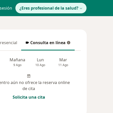
 sesión
¿Eres profesional de la salud?
presencial
Consulta en línea
resencial
Consulta en línea
Mañana
Lun
Mar
Mié
Jue
9 Ago
10 Ago
11 Ago
12 Ago
13 Ag
entro aún no ofrece la reserva online
de cita
Solicita una cita
solucionadas (893)