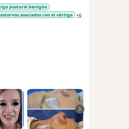
nolaringología y Cirugía de Cabeza y
tigo postural benigno
a11y_sr_more_diseas
rastornos asociados con el vértigo
+6
 Rinológica y Cirugía Facial.
os, nariz y garganta. Cirugia plástica
de oído y más. Contáctanos... seguro
ás del Liverpool de Insurgentes Citas: