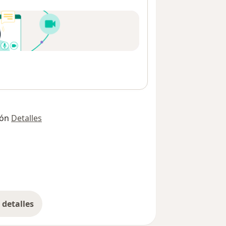
ión
Detalles
detalles
bre la dirección