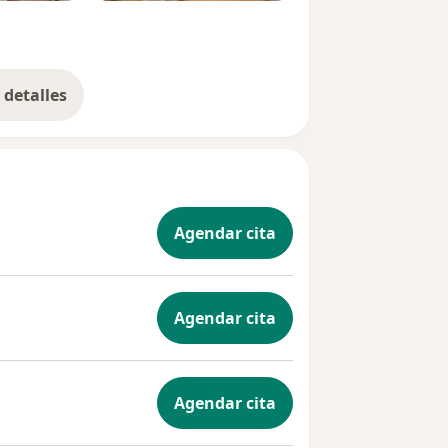
detalles
bre la experiencia
Agendar cita
Agendar cita
Agendar cita