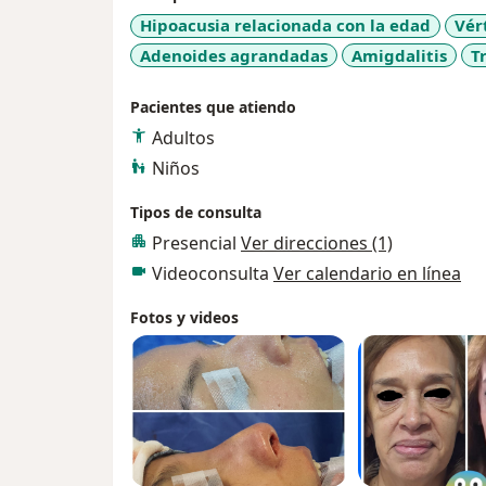
Pertenece a la Sociedad Mexicana de Otorri
Hipoacusia relacionada con la edad
Vér
Cuello.
Adenoides agrandadas
Amigdalitis
T
Miembro de la Sociedad Mexicana de Cirugía
Nos dedicamos a todo lo referente a los oíd
Pacientes que atiendo
de nariz, Cirugía de Amígdalas, problemas 
Adultos
podemos ayudarte.
Niños
Estamos también en La colonia del Valle atr
55-34-17-12 y 55-34-46-93
Tipos de consulta
Aceptamos todas las tarjetas de crédito
Presencial
Ver direcciones (1)
Videoconsulta
Ver calendario en línea
Fotos y videos