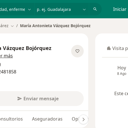
dad, enfermedad o nombre
p. ej. Guadalajara
Iniciar
uárez
María Antonieta Vázquez Bojórquez
Cambiar de ciudad
a Vázquez Bojórquez
Visita 
Visita p
sobre las especializaciones
er más
n
Hoy
 2481858
8 Ago
Este c
Enviar mensaje
nsultorios
Aseguradoras
Opiniones (84)
Dudas 