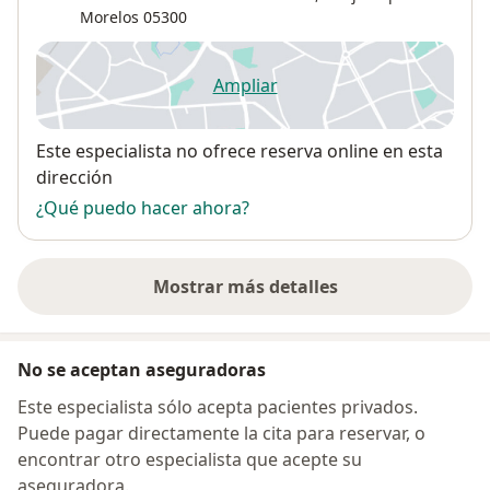
Morelos
05300
Ampliar
se abre en una nueva pestañ
Disponibilidad
Este especialista no ofrece reserva online en esta
dirección
¿Qué puedo hacer ahora?
Mostrar más detalles
sobre la dirección
No se aceptan aseguradoras
Este especialista sólo acepta pacientes privados.
Puede pagar directamente la cita para reservar, o
encontrar otro especialista que acepte su
aseguradora.