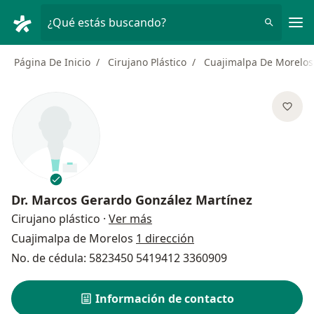
Men
¿Qué estás buscando?
Página De Inicio
Cirujano Plástico
Cuajimalpa De Morelos
Dr.
Marcos Gerardo González Martínez
sobre las especializaciones
Cirujano plástico
·
Ver más
Cuajimalpa de Morelos
1 dirección
No. de cédula: 5823450 5419412 3360909
Información de contacto