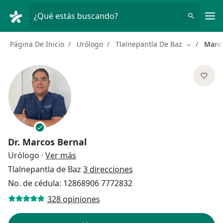
Men
¿Qué estás buscando?
Página De Inicio
Urólogo
Tlalnepantla De Baz
Marco
Cambiar de
Dr.
Marcos Bernal
sobre las especializaciones
Urólogo
·
Ver más
Tlalnepantla de Baz
3 direcciones
No. de cédula: 12868906 7772832
328 opiniones