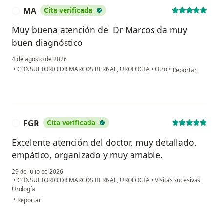
MA
Cita verificada
M
Muy buena atención del Dr Marcos da muy
buen diagnóstico
4 de agosto de 2026
en opinión del u
•
CONSULTORIO DR MARCOS BERNAL, UROLOGÍA
•
Otro
•
Reportar
FGR
Cita verificada
F
Excelente atención del doctor, muy detallado,
empático, organizado y muy amable.
29 de julio de 2026
•
CONSULTORIO DR MARCOS BERNAL, UROLOGÍA
•
Visitas sucesivas
Urología
en opinión del usuario FGR
•
Reportar