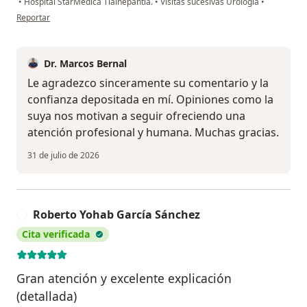
•
Hospital StarMedica Tlalnepantla.
•
Visitas sucesivas Urología
•
en opinión del usuario Joel Rangel
Reportar
Dr. Marcos Bernal
Le agradezco sinceramente su comentario y la
confianza depositada en mí. Opiniones como la
suya nos motivan a seguir ofreciendo una
atención profesional y humana. Muchas gracias.
31 de julio de 2026
Roberto Yohab García Sánchez
R
Cita verificada
Gran atención y excelente explicación
(detallada)