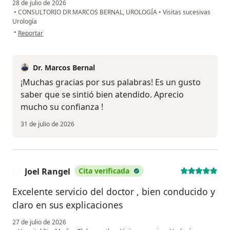
28 de julio de 2026
•
CONSULTORIO DR MARCOS BERNAL, UROLOGÍA
•
Visitas sucesivas
Urología
en opinión del usuario Mario Garnica
•
Reportar
Dr. Marcos Bernal
¡Muchas gracias por sus palabras! Es un gusto
saber que se sintió bien atendido. Aprecio
mucho su confianza !
31 de julio de 2026
Joel Rangel
Cita verificada
J
Excelente servicio del doctor , bien conducido y
claro en sus explicaciones
27 de julio de 2026