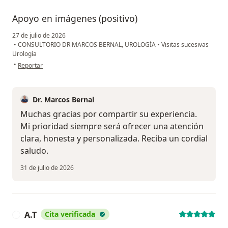
Apoyo en imágenes (positivo)
27 de julio de 2026
•
CONSULTORIO DR MARCOS BERNAL, UROLOGÍA
•
Visitas sucesivas
Urología
en opinión del usuario Roberto Yohab García Sánchez
•
Reportar
Dr. Marcos Bernal
Muchas gracias por compartir su experiencia.
Mi prioridad siempre será ofrecer una atención
clara, honesta y personalizada. Reciba un cordial
saludo.
31 de julio de 2026
A.T
Cita verificada
A