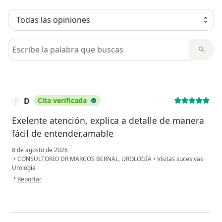
Busca en opiniones
D
Cita verificada
Exelente atención, explica a detalle de manera
fácil de entender,amable
8 de agosto de 2026
•
CONSULTORIO DR MARCOS BERNAL, UROLOGÍA
•
Visitas sucesivas
Urología
en opinión del usuario D
•
Reportar