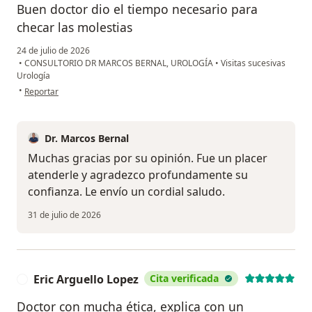
Buen doctor dio el tiempo necesario para
checar las molestias
24 de julio de 2026
•
CONSULTORIO DR MARCOS BERNAL, UROLOGÍA
•
Visitas sucesivas
Urología
en opinión del usuario A.T
•
Reportar
Dr. Marcos Bernal
Muchas gracias por su opinión. Fue un placer
atenderle y agradezco profundamente su
confianza. Le envío un cordial saludo.
31 de julio de 2026
Eric Arguello Lopez
Cita verificada
E
Doctor con mucha ética, explica con un