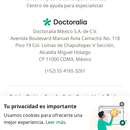
Centro de ayuda para especialistas
Contacto
Doctoralia - Página de inicio
Doctoralia México S.A. de C.V.
Avenida Boulevard Manuel Ávila Camacho No. 118
Piso 19 Col. Lomas de Chapultepec V Sección,
Alcaldía Miguel Hidalgo
CP 11000 CDMX, México
(+52) 55 4165 3261
se abre en una nueva pestaña
se abre en una nueva pestaña
se abre en una nueva pestaña
se abre en una nueva pes
se abre en 
se a
Polska
,
Türkiye
,
España
,
Italia
,
Deutschland
,
Česko
,
se abre en una nueva pestaña
se abre en una nueva pestaña
se abre en una nueva pestaña
se abre en una nueva p
se abre en 
se abr
Portugal
,
México
,
Chile
,
Brasil
,
Argentina
,
Perú
,
Tu privacidad es importante
se abre en una nueva pe
Colombia
Usamos cookies para ofrecerte una
mejor experiencia.
www.doctoralia.com.mx © 2026 - Encuentra tu
Leer más
.
especialista y pide cita