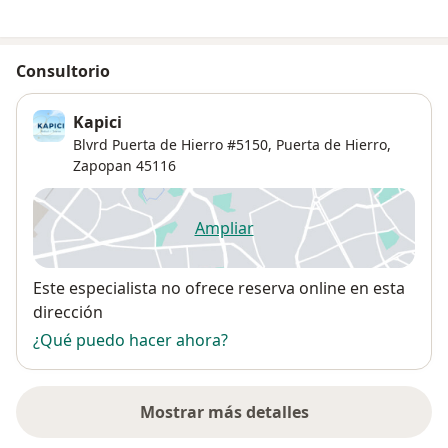
Consultorio
Kapici
Blvrd Puerta de Hierro #5150, Puerta de Hierro,
Zapopan
45116
Ampliar
se abre en una nueva pestañ
Disponibilidad
Este especialista no ofrece reserva online en esta
dirección
¿Qué puedo hacer ahora?
Mostrar más detalles
sobre la dirección