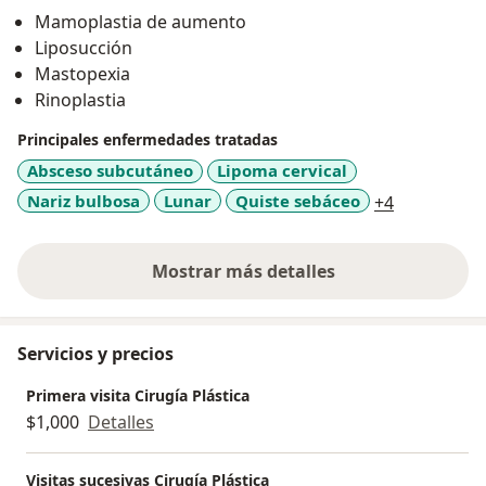
instalaciones de primer nivel. Nos caracteriza el
Mamoplastia de aumento
resolver tus dudas en la consulta de valoracion, asi
Liposucción
como ser lo mas honestos posibles en cuanto a los
Mastopexia
resultados que podemos obtener y nuestro principal
Rinoplastia
objetivo es brindarte atencion de calidad, realizar
procedimientos seguros y con los resultados mas
Principales enfermedades tratadas
naturales posibles. Nuestas cirugias favoritas son
Absceso subcutáneo
Lipoma cervical
implantes mamarios, liposuccion (convencional o
a11y_sr_mo
Nariz bulbosa
Lunar
Quiste sebáceo
+4
laser), lipoabdominoplastia y cirugia nasal o
rinoplastia.
Mostrar más detalles
sobre la experiencia
Servicios y precios
Primera visita Cirugía Plástica
$1,000
Detalles
Visitas sucesivas Cirugía Plástica