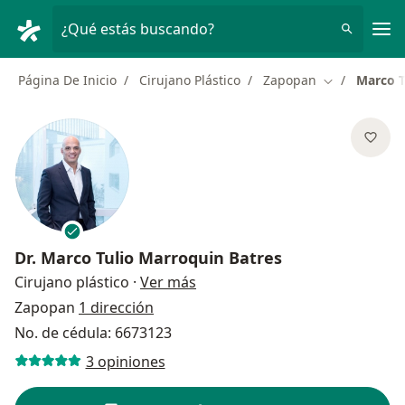
Men
¿Qué estás buscando?
Página De Inicio
Cirujano Plástico
Zapopan
Marco T
Cambiar de c
Dr.
Marco Tulio Marroquin Batres
sobre las especializaciones
Cirujano plástico
·
Ver más
Zapopan
1 dirección
No. de cédula: 6673123
3 opiniones