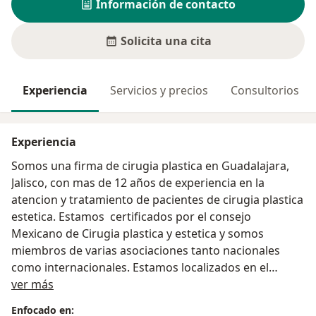
Información de contacto
Solicita una cita
Experiencia
Servicios y precios
Consultorios
Experiencia
Somos una firma de cirugia plastica en Guadalajara,
Jalisco, con mas de 12 años de experiencia en la
atencion y tratamiento de pacientes de cirugia plastica
estetica. Estamos certificados por el consejo
Mexicano de Cirugia plastica y estetica y somos
miembros de varias asociaciones tanto nacionales
como internacionales. Estamos localizados en el
Sobre mí
hospital Puerta de hierro Norte en Zapopan Jalisco, en
ver más
un area exclusiva de la ciudad, con una localizacion e
Enfocado en: