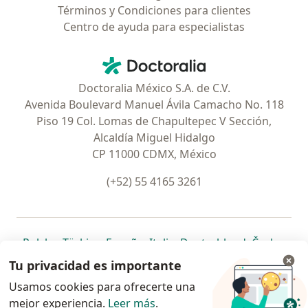
Términos y Condiciones para clientes
Centro de ayuda para especialistas
Contacto
Doctoralia - Página de inicio
Doctoralia México S.A. de C.V.
Avenida Boulevard Manuel Ávila Camacho No. 118
Piso 19 Col. Lomas de Chapultepec V Sección,
Alcaldía Miguel Hidalgo
CP 11000 CDMX, México
(+52) 55 4165 3261
se abre en una nueva pestaña
se abre en una nueva pestaña
se abre en una nueva pestaña
se abre en una nueva pes
se abre en 
se a
Polska
,
Türkiye
,
España
,
Italia
,
Deutschland
,
Česko
,
se abre en una nueva pestaña
se abre en una nueva pestaña
se abre en una nueva pestaña
se abre en una nueva p
se abre en 
se abr
Portugal
,
México
,
Chile
,
Brasil
,
Argentina
,
Perú
,
Tu privacidad es importante
se abre en una nueva pe
Colombia
Usamos cookies para ofrecerte una
mejor experiencia.
www.doctoralia.com.mx © 2026 - Encuentra tu
Leer más
.