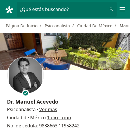
Men
¿Qué estás buscando?
Página De Inicio
Psicoanalista
Ciudad De México
Manu
Dr.
Manuel Acevedo
sobre las especializaciones
Psicoanalista
·
Ver más
Ciudad de México
1 dirección
No. de cédula: 9838663 11958242