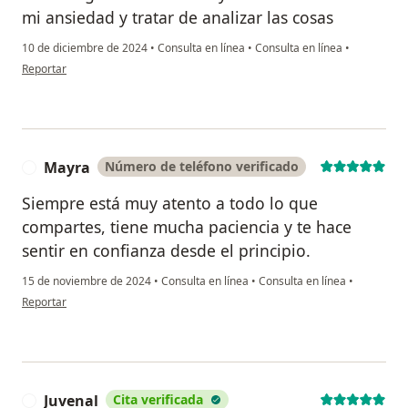
mi ansiedad y tratar de analizar las cosas
10 de diciembre de 2024
•
Consulta en línea
•
Consulta en línea
•
en opinión del usuario Valeria
Reportar
Mayra
Número de teléfono verificado
M
Siempre está muy atento a todo lo que
compartes, tiene mucha paciencia y te hace
sentir en confianza desde el principio.
15 de noviembre de 2024
•
Consulta en línea
•
Consulta en línea
•
en opinión del usuario Mayra
Reportar
Juvenal
Cita verificada
J