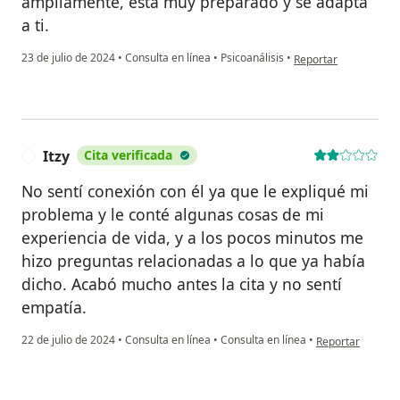
ampliamente, esta muy preparado y se adapta
a ti.
en opinión del usuari
23 de julio de 2024
•
Consulta en línea
•
Psicoanálisis
•
Reportar
Itzy
Cita verificada
I
No sentí conexión con él ya que le expliqué mi
problema y le conté algunas cosas de mi
experiencia de vida, y a los pocos minutos me
hizo preguntas relacionadas a lo que ya había
dicho. Acabó mucho antes la cita y no sentí
empatía.
en opinión del us
22 de julio de 2024
•
Consulta en línea
•
Consulta en línea
•
Reportar