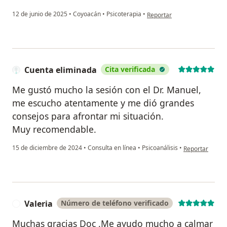
en opinión del usuario Rafae
12 de junio de 2025
•
Coyoacán
•
Psicoterapia
•
Reportar
Cuenta eliminada
Cita verificada
Me gustó mucho la sesión con el Dr. Manuel,
me escucho atentamente y me dió grandes
consejos para afrontar mi situación.
Muy recomendable.
en opinión del 
15 de diciembre de 2024
•
Consulta en línea
•
Psicoanálisis
•
Reportar
Valeria
Número de teléfono verificado
V
Muchas gracias Doc .Me ayudo mucho a calmar