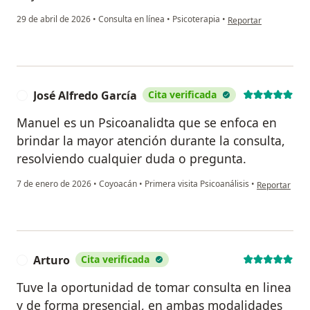
en opinión del usuari
29 de abril de 2026
•
Consulta en línea
•
Psicoterapia
•
Reportar
José Alfredo García
Cita verificada
J
Manuel es un Psicoanalidta que se enfoca en
brindar la mayor atención durante la consulta,
resolviendo cualquier duda o pregunta.
en opinión del
7 de enero de 2026
•
Coyoacán
•
Primera visita Psicoanálisis
•
Reportar
Arturo
Cita verificada
A
Tuve la oportunidad de tomar consulta en linea
y de forma presencial, en ambas modalidades