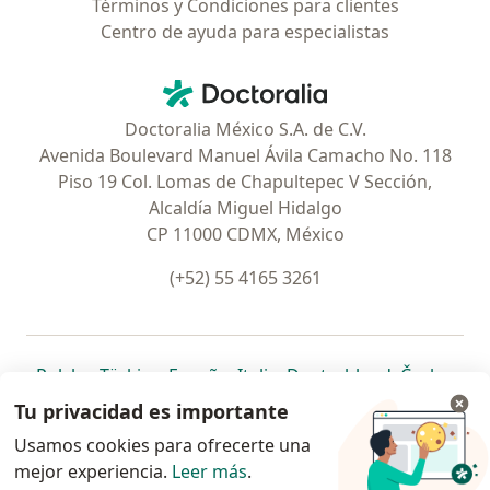
Términos y Condiciones para clientes
Centro de ayuda para especialistas
Contacto
Doctoralia - Página de inicio
Doctoralia México S.A. de C.V.
Avenida Boulevard Manuel Ávila Camacho No. 118
Piso 19 Col. Lomas de Chapultepec V Sección,
Alcaldía Miguel Hidalgo
CP 11000 CDMX, México
(+52) 55 4165 3261
se abre en una nueva pestaña
se abre en una nueva pestaña
se abre en una nueva pestaña
se abre en una nueva pes
se abre en 
se a
Polska
,
Türkiye
,
España
,
Italia
,
Deutschland
,
Česko
,
se abre en una nueva pestaña
se abre en una nueva pestaña
se abre en una nueva pestaña
se abre en una nueva p
se abre en 
se abr
Portugal
,
México
,
Chile
,
Brasil
,
Argentina
,
Perú
,
Tu privacidad es importante
se abre en una nueva pe
Colombia
Usamos cookies para ofrecerte una
mejor experiencia.
www.doctoralia.com.mx © 2026 - Encuentra tu
Leer más
.