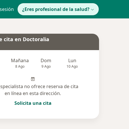
 sesión
¿Eres profesional de la salud?
 cita en Doctoralia
Mañana
Dom
Lun
Mar
Mié
8 Ago
9 Ago
10 Ago
11 Ago
12 Ag
especialista no ofrece reserva de cita
en línea en esta dirección.
Solicita una cita
lucionadas (1)