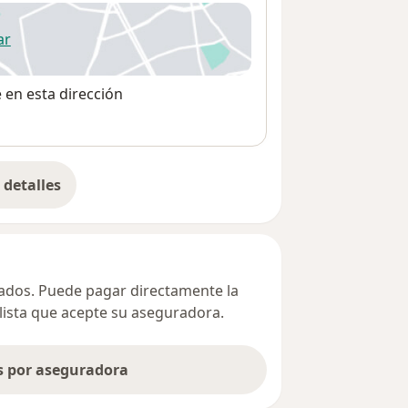
ar
 abre en una nueva pestaña
e en esta dirección
detalles
bre la dirección
ivados. Puede pagar directamente la
alista que acepte su aseguradora.
as por aseguradora