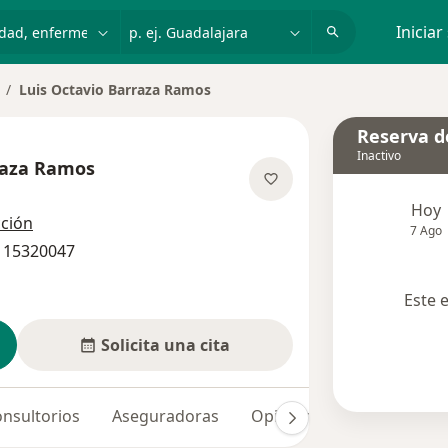
dad, enfermedad o nombre
p. ej. Guadalajara
Iniciar
Luis Octavio Barraza Ramos
ambiar de ciudad
Reserva de
Inactivo
raza Ramos
las especializaciones
Hoy
cción
7 Ago
1 15320047
Este 
Solicita una cita
nsultorios
Aseguradoras
Opiniones (3)
Dudas so