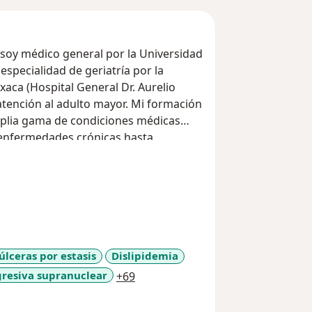
soy médico general por la Universidad
aca (Hospital General Dr. Aurelio
 atención al adulto mayor. Mi formación
plia gama de condiciones médicas
 enfermedades crónicas hasta
vo es ayudar a las personas mayores a
rdando sus necesidades médicas,
lidad de vida.
úlceras por estasis
Dislipidemia
a11y_sr_more_diseases
ogresiva supranuclear
+69