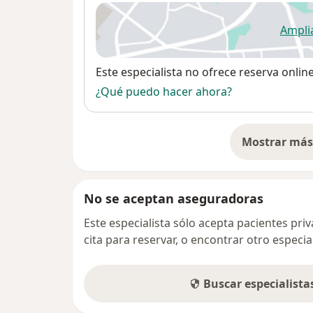
Ampli
se
Disponibilidad
Este especialista no ofrece reserva onlin
¿Qué puedo hacer ahora?
Mostrar más 
so
No se aceptan aseguradoras
Este especialista sólo acepta pacientes pr
cita para reservar, o encontrar otro especi
Buscar especialist