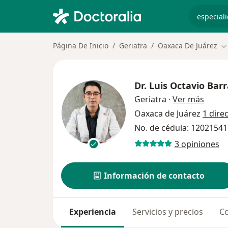
especiali
Página De Inicio
Geriatra
Oaxaca De Juárez
C
Dr.
Luis Octavio Bar
sobre 
Geriatra
·
Ver más
Oaxaca de Juárez
1 dire
No. de cédula: 1202154
3 opiniones
Información de contacto
Experiencia
Servicios y precios
Co