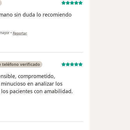
umano sin duda lo recomiendo
en opinión del usuario Diana J
 mayor
•
Reportar
teléfono verificado
ensible, comprometido,
 minucioso en analizar los
 los pacientes con amabilidad.
 usuario LILIANA CASTRO GARCÍA