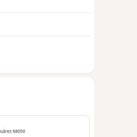
Juárez
68050