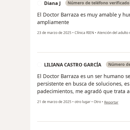
Diana J
Número de teléfono verificado
D
El Doctor Barraza es muy amable y h
ampliamente
23 de marzo de 2025
•
Clínica RIEN
•
Atención del adulto
LILIANA CASTRO GARCÍA
Número de 
L
El Doctor Barraza es un ser humano s
persistente en busca de soluciones, es
padecimientos, me agradó que trata a
en opinión del
21 de marzo de 2025
•
otro lugar
•
Otro
•
Reportar