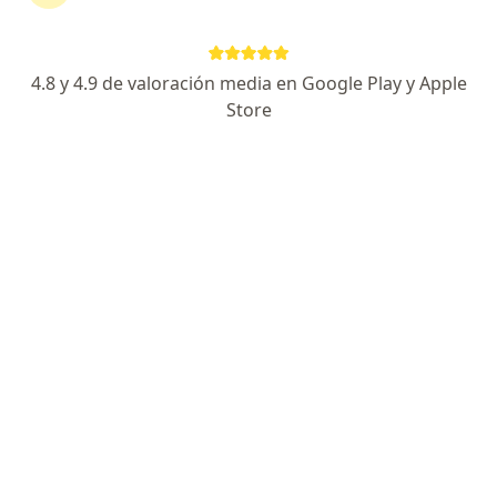
4.8 y 4.9 de valoración media en Google Play y Apple
Store
Pago en línea
Pagos a meses disponibles
Dr. Sebastian Aquino Chirinos
Urgenciólogo, Médico general
74 opiniones
Dirección 1
Dirección 2
Reforma 613, COLONIA CENTRO, Oaxaca de Juárez
•
Mapa
HOSPITAL REFORMA
Consulta de Urgencias
$700