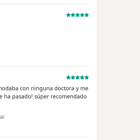
el usuario paciente
modaba con ninguna doctora y me
 me ha pasado! súper recomendado
nión del usuario anónimo
tar