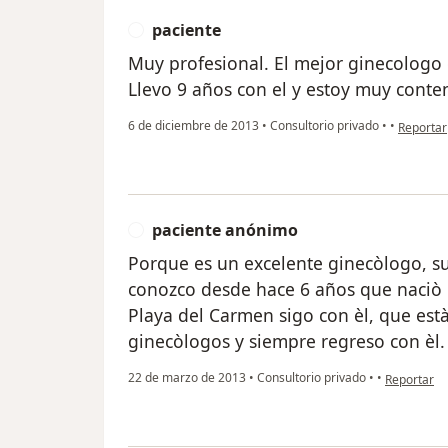
paciente
P
Muy profesional. El mejor ginecologo
Llevo 9 años con el y estoy muy conte
en opinió
6 de diciembre de 2013
•
Consultorio privado
•
•
Reportar
paciente anónimo
P
Porque es un excelente ginecòlogo, su
conozco desde hace 6 años que naciò 
Playa del Carmen sigo con èl, que est
ginecòlogos y siempre regreso con èl
en opinión 
22 de marzo de 2013
•
Consultorio privado
•
•
Reportar