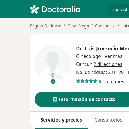
especiali
Página De Inicio
Ginecólogo
Cancun
Lui
Cambiar 
Dr.
Luis Juvencio Med
sob
Ginecólogo
·
Ver más
Cancun
2 direcciones
No. de cédula: 3211201
9 opiniones
Información de contacto
Servicios y precios
Consultorios