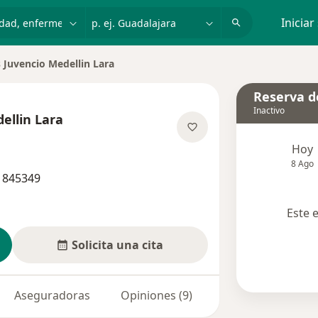
dad, enfermedad o nombre
p. ej. Guadalajara
Iniciar
s Juvencio Medellin Lara
de ciudad
Reserva de
Inactivo
ellin Lara
re las especializaciones
Hoy
8 Ago
 1845349
Este 
Solicita una cita
Aseguradoras
Opiniones (9)