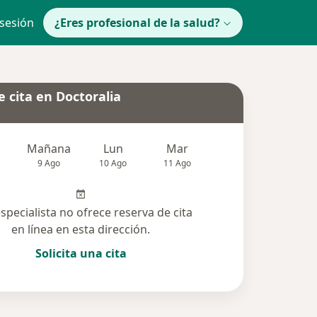
 sesión
¿Eres profesional de la salud?
 cita en Doctoralia
Mañana
Lun
Mar
Mié
Jue
9 Ago
10 Ago
11 Ago
12 Ago
13 Ag
especialista no ofrece reserva de cita
en línea en esta dirección.
Solicita una cita