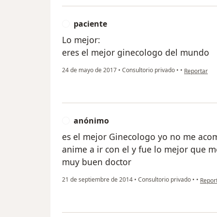
paciente
P
Lo mejor:
eres el mejor ginecologo del mundo
en opinión d
24 de mayo de 2017
•
Consultorio privado
•
•
Reportar
anónimo
A
es el mejor Ginecologo yo no me aco
anime a ir con el y fue lo mejor que
muy buen doctor
en opi
21 de septiembre de 2014
•
Consultorio privado
•
•
Repor