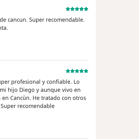
 de cancun. Super recomendable.
nta.
n del usuario paciente
per profesional y confiable. Lo
mi hijo Diego y aunque vivo en
à en Cancùn. He tratado con otros
. Super recomendable
del usuario paciente anónimo