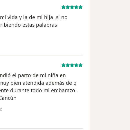
i vida y la de mi hija ,si no
cribiendo estas palabras
del usuario paciente anónimo
ndió el parto de mi niña en
 muy bien atendida además de q
ente durante todo mi embarazo .
 Cancún
ión del usuario paciente anónimo
r