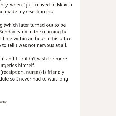
ncy, when I just moved to Mexico
and made my c-section (no
g (which later turned out to be
 Sunday early in the morning he
d me within an hour in his office
o tell I was not nervous at all,
n and I couldn't wish for more.
rgeries himself.
(receiption, nurses) is friendly
dule so I never had to wait long
opinión del usuario H. Ter-Voskanyan
ortar