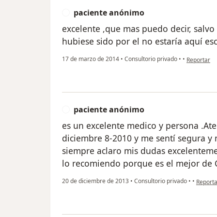
paciente anónimo
P
excelente ,que mas puedo decir, salvo m
hubiese sido por el no estaría aquí es
en opinión 
17 de marzo de 2014
•
Consultorio privado
•
•
Reportar
paciente anónimo
P
es un excelente medico y persona .Ate
diciembre 8-2010 y me sentí segura y
siempre aclaro mis dudas excelentem
lo recomiendo porque es el mejor de
en opin
20 de diciembre de 2013
•
Consultorio privado
•
•
Reporta