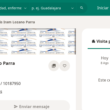
dad, enfermedad o nombre
p. ej. Guadalajara
Iniciar
is Iram Lozano Parra
Visita 
Visita p
Hoy
o Parra
8 Ago
obre las especializaciones
Este c
 / 10187950
es
Enviar mensaje