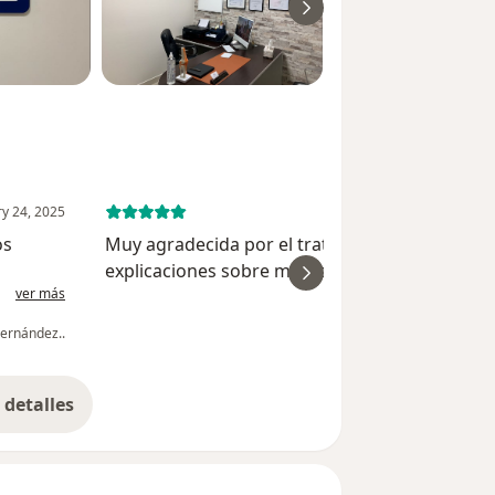
ry 24, 2025
August 12, 
os
Muy agradecida por el trato del Dr Lozano y s
explicaciones sobre mi problema y el tratamie
ver más
ver
s
para el mismo Un poco larga la espera Un poco
on ..
larga la espera
ernández..
Martha Emma García U
detalles
bre la experiencia