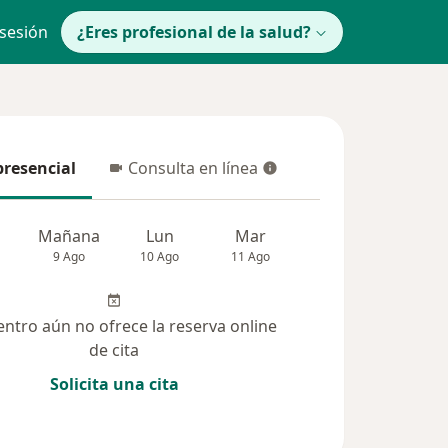
 sesión
¿Eres profesional de la salud?
presencial
Consulta en línea
resencial
Consulta en línea
Mañana
Lun
Mar
Mié
Jue
9 Ago
10 Ago
11 Ago
12 Ago
13 Ag
entro aún no ofrece la reserva online
de cita
Solicita una cita