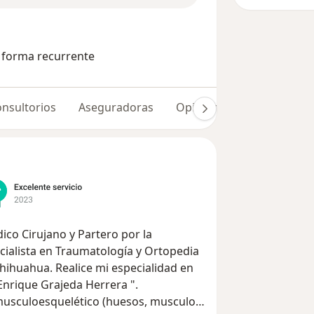
e forma recurrente
nsultorios
Aseguradoras
Opiniones (225)
dico Cirujano y Partero por la
ialista en Traumatología y Ortopedia
ihuahua. Realice mi especialidad en
s Enrique Grajeda Herrera ".
 musculoesquelético (huesos, musculos