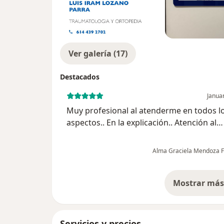
Ver galería (17)
Destacados
Janua
Muy profesional al atenderme en todos l
aspectos.. En la explicación.. Atención al
escucharme ..Paciencia al contestarme la
preguntas.. Tal y como me lo recomendar
Alma Graciela Mendoza F
Seguiré siempre consultándol...
Mostrar más 
so
Servicios y precios