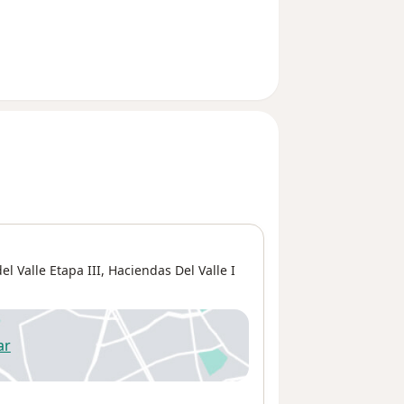
l Valle Etapa III,
Haciendas Del Valle I
ar
 abre en una nueva pestaña