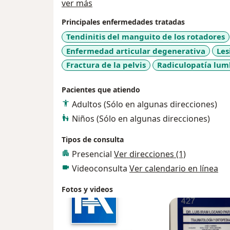
Sobre mí
,tendones, ligamentos, cartílago); tanto en 
ver más
mayores; hombres y mujeres.
Principales enfermedades tratadas
Deportista amateur: Futbol, Beisbol y Softb
Tendinitis del manguito de los rotadores
La pandemia no nos detuvo y gracias a la t
Enfermedad articular degenerativa
Les
Osteoporosis en el Instituto de Diagnóstico
Universidad de El Salvador (Argentina) y ava
Fractura de la pelvis
Radiculopatía lum
Osteoporosis Foundation)
Ademas realizamos satisfactoriamente el C
Pacientes que atiendo
Artroscopia (PNFA) de la Fundación Español
Adultos (Sólo en algunas direcciones)
Lo antes mencionado es muestra de nuestr
Niños (Sólo en algunas direcciones)
como el manejo integral de la Enfermedad Articular tanto D
Degenerativa.
Tipos de consulta
De antemano Gracias por su tiempo de leer 
Presencial
Ver direcciones (1)
gusto de conocerle y ayudarle con su prob
Videoconsulta
Ver calendario en línea
Fotos y videos