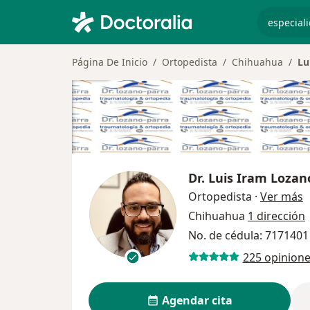
especiali
Página De Inicio
Ortopedista
Chihuahua
Lu
Dr.
Luis Iram Lozan
s
Ortopedista
·
Ver más
Chihuahua
1 dirección
No. de cédula: 7171401
225 opinion
Agendar cita