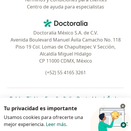
Centro de ayuda para especialistas
Contacto
Doctoralia - Página de inicio
Doctoralia México S.A. de C.V.
Avenida Boulevard Manuel Ávila Camacho No. 118
Piso 19 Col. Lomas de Chapultepec V Sección,
Alcaldía Miguel Hidalgo
CP 11000 CDMX, México
(+52) 55 4165 3261
se abre en una nueva pestaña
se abre en una nueva pestaña
se abre en una nueva pestaña
se abre en una nueva pes
se abre en 
se a
Polska
,
Türkiye
,
España
,
Italia
,
Deutschland
,
Česko
,
se abre en una nueva pestaña
se abre en una nueva pestaña
se abre en una nueva pestaña
se abre en una nueva p
se abre en 
se abr
Portugal
,
México
,
Chile
,
Brasil
,
Argentina
,
Perú
,
Tu privacidad es importante
se abre en una nueva pe
Colombia
Usamos cookies para ofrecerte una
mejor experiencia.
www.doctoralia.com.mx © 2026 - Encuentra tu
Leer más
.