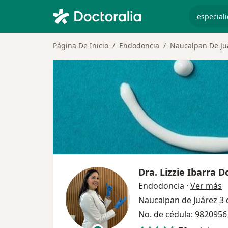
especiali
Página De Inicio
Endodoncia
Naucalpan De Ju
Dra.
Lizzie Ibarra 
s
Endodoncia
·
Ver más
Naucalpan de Juárez
3 
No. de cédula: 982095