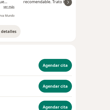
que
recomendable. Trato humano y amable al
ver más
ver
me
paciente. Muy humana.
rva Mundo
Miguel Á
detalles
bre la experiencia
Agendar cita
Agendar cita
Agendar cita