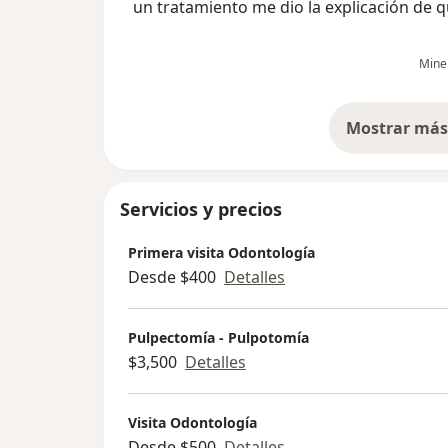
un tratamiento me dio la explicación de 
debía revisar bien mi condición para dar
opciones.
Mine
Mostrar más 
so
Servicios y precios
Primera visita Odontología
Desde $400
Detalles
Pulpectomía - Pulpotomía
$3,500
Detalles
Visita Odontología
Desde $500
Detalles