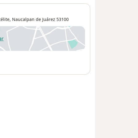
élite
,
Naucalpan de Juárez
53100
ar
 abre en una nueva pestaña