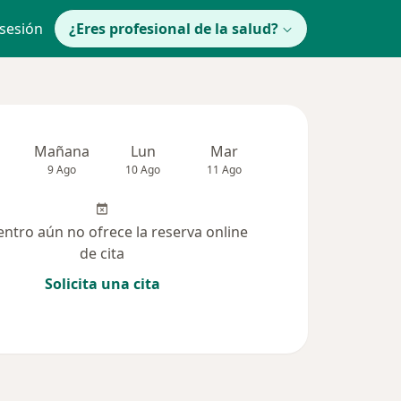
 sesión
¿Eres profesional de la salud?
Mañana
Lun
Mar
Mié
Jue
9 Ago
10 Ago
11 Ago
12 Ago
13 Ag
entro aún no ofrece la reserva online
de cita
Solicita una cita