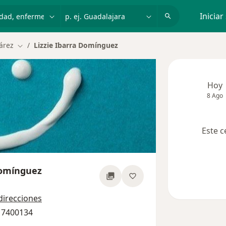
dad, enfermedad o nombre
p. ej. Guadalajara
Iniciar
árez
Lizzie Ibarra Domínguez
Cambiar de ciudad
Hoy
8 Ago
Este c
Domínguez
obre las especializaciones
direcciones
6 7400134