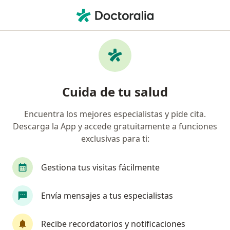
Men
Gingivitis • Naucalpan de Juárez, México
Filtros
• 1
Seguro
Mapa
Especialistas en Gingivitis en Naucalpan de
Cuida de tu salud
Juárez
Encuentra los mejores especialistas y pide cita.
Descarga la App y accede gratuitamente a funciones
¿Qué especialidad estás buscando?
exclusivas para ti:
Dentista - Odontólogo
Ortodoncista
Odon
Gestiona tus visitas fácilmente
Envía mensajes a tus especialistas
Recibe recordatorios y notificaciones