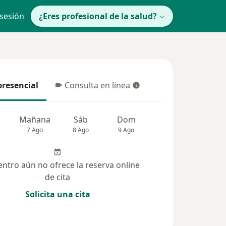
 sesión
¿Eres profesional de la salud?
presencial
Consulta en línea
resencial
Consulta en línea
Mañana
Sáb
Dom
Lun
Mar
7 Ago
8 Ago
9 Ago
10 Ago
11 Ag
entro aún no ofrece la reserva online
de cita
Solicita una cita
(77)
Dudas solucionadas (24)