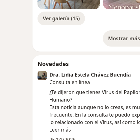
Ver galería (15)
Mostrar más 
so
Novedades
Dra. Lidia Estela Chávez Buendía
Consulta en línea
¿Te dijeron que tienes Virus del Papil
Humano?
Esta noticia aunque no lo creas, es m
frecuente. En la consulta te puedo exp
lo relacionado con el Virus, así como l
diferentes estudios que debemos reali
Leer más
podemos resolver todas las dudas que
25/01/2026