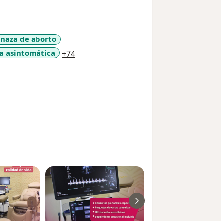
naza de aborto
a11y_sr_more_diseases
ia asintomática
+74