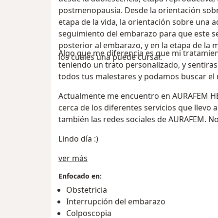
postmenopausia. Desde la orientación sobr
etapa de la vida, la orientación sobre una a
seguimiento del embarazo para que este se
posterior al embarazo, y en la etapa de la
Algo que me diferencia es que mi tratamien
los cuales una puede cursar.
teniendo un trato personalizado, y sentira
todos tus malestares y podamos buscar el 
Actualmente me encuentro en AURAFEM HEA
cerca de los diferentes servicios que llevo a c
también las redes sociales de AURAFEM. N
Lindo día :)
Sobre mí
ver más
Enfocado en:
Obstetricia
Interrupción del embarazo
Colposcopia