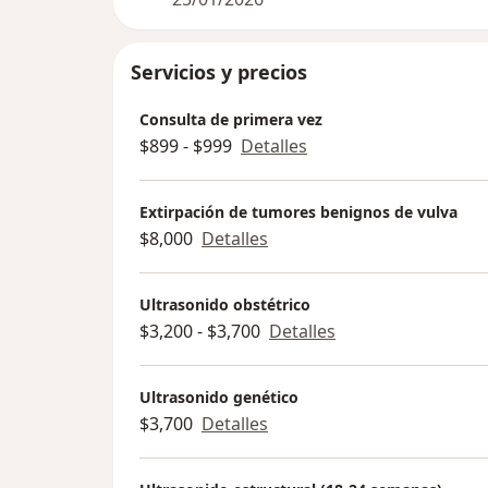
No tengas miedo, estarás en un espac
donde nadie te podrá juzgar, te podrá
tranquila a casa. Te espero en consult
Servicios y precios
Consulta de primera vez
$899 - $999
Detalles
Extirpación de tumores benignos de vulva
$8,000
Detalles
Ultrasonido obstétrico
$3,200 - $3,700
Detalles
Ultrasonido genético
$3,700
Detalles