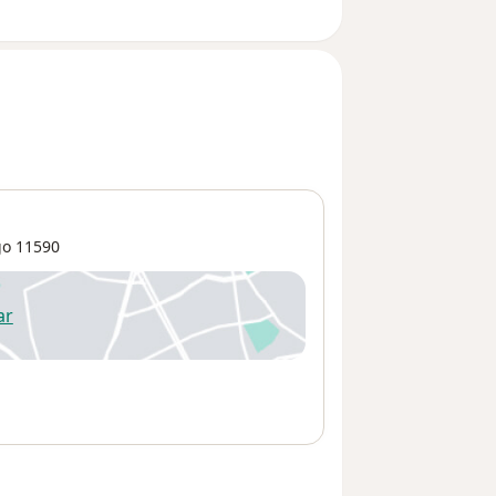
go
11590
ar
 abre en una nueva pestaña