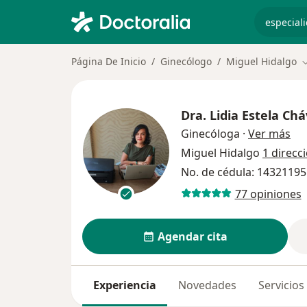
especiali
Página De Inicio
Ginecólogo
Miguel Hidalgo
C
Dra.
Lidia Estela Ch
sob
Ginecóloga
·
Ver más
Miguel Hidalgo
1 direcc
No. de cédula: 1432119
77 opiniones
Agendar cita
Experiencia
Novedades
Servicios