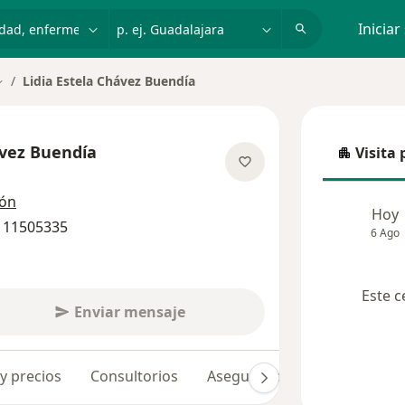
dad, enfermedad o nombre
p. ej. Guadalajara
Iniciar
Lidia Estela Chávez Buendía
ambiar de ciudad
ávez Buendía
Visita 
Visita p
re las especializaciones
ión
Hoy
5 11505335
6 Ago
Este c
Enviar mensaje
 y precios
Consultorios
Aseguradoras
Opiniones 