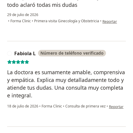
todo aclaró todas mis dudas
29 de julio de 2026
en opinión del usu
•
Forma Clinic
•
Primera visita Ginecología y Obstetricia
•
Reportar
Fabiola L
Número de teléfono verificado
F
La doctora es sumamente amable, comprensiva
y empática. Explica muy detalladamente todo y
atiende tus dudas. Una consulta muy completa
e integral.
en opinión del
18 de julio de 2026
•
Forma Clinic
•
Consulta de primera vez
•
Reportar