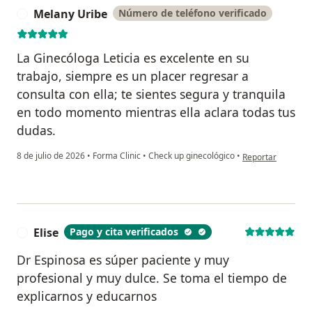
Melany Uribe
Número de teléfono verificado
M
La Ginecóloga Leticia es excelente en su
trabajo, siempre es un placer regresar a
consulta con ella; te sientes segura y tranquila
en todo momento mientras ella aclara todas tus
dudas.
en opinión del us
8 de julio de 2026
•
Forma Clinic
•
Check up ginecológico
•
Reportar
Elise
Pago y cita verificados
E
Dr Espinosa es súper paciente y muy
profesional y muy dulce. Se toma el tiempo de
explicarnos y educarnos