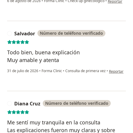
6 de agosto de 2026
•
Forma Clinic
•
Check up ginecológico
•
Reportar
Salvador
Número de teléfono verificado
S
Todo bien, buena explicación
Muy amable y atenta
en opinión del
31 de julio de 2026
•
Forma Clinic
•
Consulta de primera vez
•
Reportar
Diana Cruz
Número de teléfono verificado
D
Me sentí muy tranquila en la consulta
Las explicaciones fueron muy claras y sobre