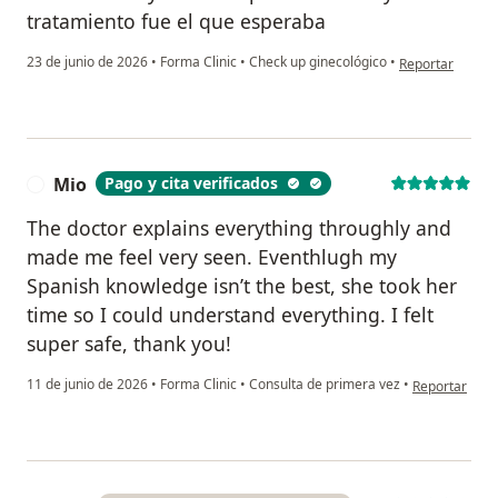
tratamiento fue el que esperaba
en opinión del 
23 de junio de 2026
•
Forma Clinic
•
Check up ginecológico
•
Reportar
Mio
Pago y cita verificados
M
The doctor explains everything throughly and
made me feel very seen. Eventhlugh my
Spanish knowledge isn’t the best, she took her
time so I could understand everything. I felt
super safe, thank you!
en opinión de
11 de junio de 2026
•
Forma Clinic
•
Consulta de primera vez
•
Reportar