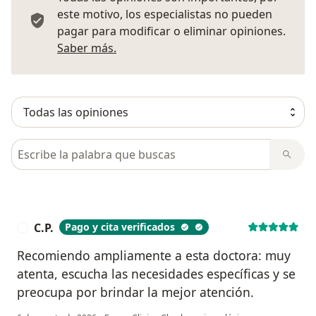
este motivo, los especialistas no pueden
pagar para modificar o eliminar opiniones.
Más información sobre opiniones
Saber más.
Busca en opiniones
C.P.
Pago y cita verificados
C
Recomiendo ampliamente a esta doctora: muy
atenta, escucha las necesidades específicas y se
preocupa por brindar la mejor atención.
en opinión del u