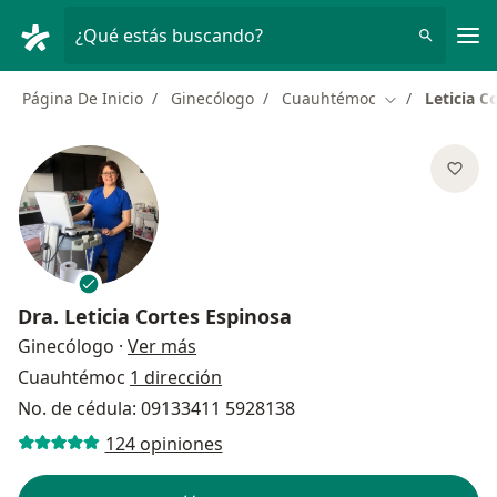
Men
¿Qué estás buscando?
Página De Inicio
Ginecólogo
Cuauhtémoc
Leticia C
Cambiar de ci
Dra.
Leticia Cortes Espinosa
sobre las especializaciones
Ginecólogo
·
Ver más
Cuauhtémoc
1 dirección
No. de cédula: 09133411 5928138
124 opiniones