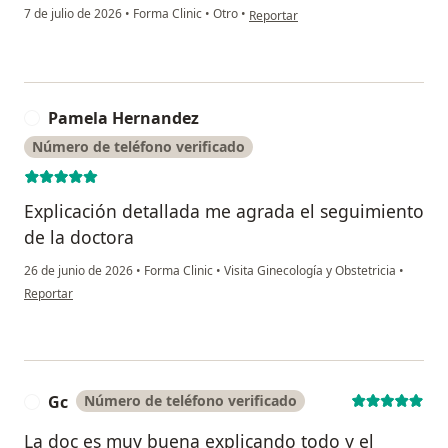
en opinión del usuario Elise
7 de julio de 2026
•
Forma Clinic
•
Otro
•
Reportar
Pamela Hernandez
P
Número de teléfono verificado
Explicación detallada me agrada el seguimiento
de la doctora
26 de junio de 2026
•
Forma Clinic
•
Visita Ginecología y Obstetricia
•
en opinión del usuario Pamela Hernandez
Reportar
Gc
Número de teléfono verificado
G
La doc es muy buena explicando todo y el