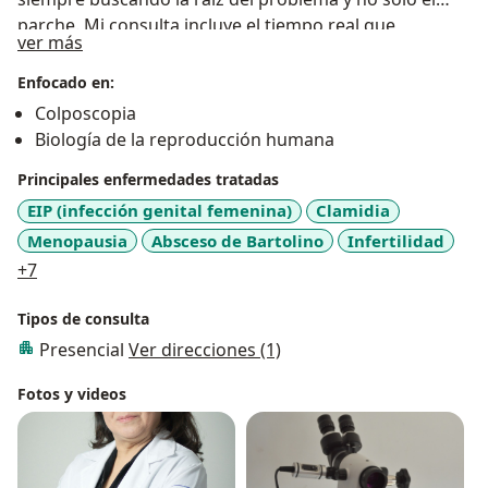
parche. Mi consulta incluye el tiempo real que
Sobre mí
ver más
necesitas para resolver tus dudas, sin prisas. Formo
parte de FORMA CLINIC, donde trabajo junto a
Enfocado en:
especialistas en cardiología funcional, nutrición clínica
Colposcopia
y medicina estética para darte una atención que
Biología de la reproducción humana
conecta todas las piezas.
Principales enfermedades tratadas
EIP (infección genital femenina)
Clamidia
Menopausia
Absceso de Bartolino
Infertilidad
a11y_sr_more_diseases
+7
Tipos de consulta
Presencial
Ver direcciones (1)
Fotos y videos