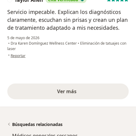
Servicio impecable. Explican los diagnósticos
claramente, escuchan sin prisas y crean un plan
de tratamiento adaptado a mis necesidades.
5 de mayo de 2026
•
Dra Karen Domínguez Wellness Center
•
Eliminación de tatuajes con
laser
en opinión del usuario Taylor Allen
•
Reportar
Ver más
opiniones anteriores
Búsquedas relacionadas
Médicos generales cercanos