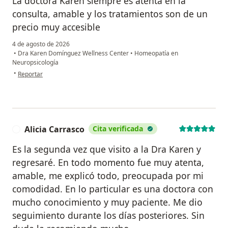
La doctora Karen siempre es atenta en la
consulta, amable y los tratamientos son de un
precio muy accesible
4 de agosto de 2026
•
Dra Karen Domínguez Wellness Center
•
Homeopatía en
Neuropsicología
en opinión del usuario Claudia P
•
Reportar
Alicia Carrasco
Cita verificada
A
Es la segunda vez que visito a la Dra Karen y
regresaré. En todo momento fue muy atenta,
amable, me explicó todo, preocupada por mi
comodidad. En lo particular es una doctora con
mucho conocimiento y muy paciente. Me dio
seguimiento durante los días posteriores. Sin