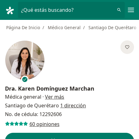
Men
¿Qué estás buscando?
Página De Inicio
Médico General
Santiago De Querétaro
Dra.
Karen Domínguez Marchan
sobre las especializaciones
Médica general
·
Ver más
Santiago de Querétaro
1 dirección
No. de cédula: 12292606
60 opiniones