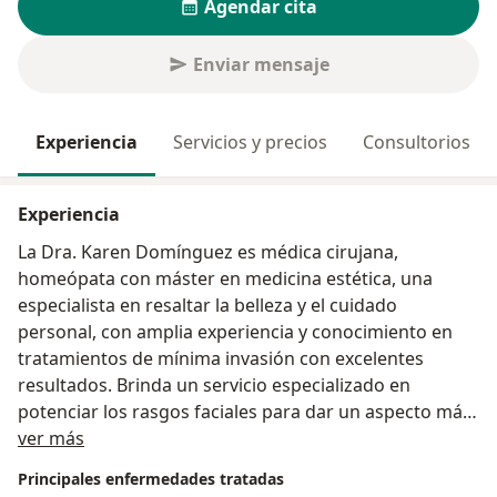
Agendar cita
Enviar mensaje
Experiencia
Servicios y precios
Consultorios
Experiencia
La Dra. Karen Domínguez es médica cirujana,
homeópata con máster en medicina estética, una
especialista en resaltar la belleza y el cuidado
personal, con amplia experiencia y conocimiento en
tratamientos de mínima invasión con excelentes
resultados. Brinda un servicio especializado en
potenciar los rasgos faciales para dar un aspecto más
Sobre mí
estético al rostro y mejor textura a la piel.
ver más
Principales enfermedades tratadas
Su práctica médica se basa en el uso de tecnología de