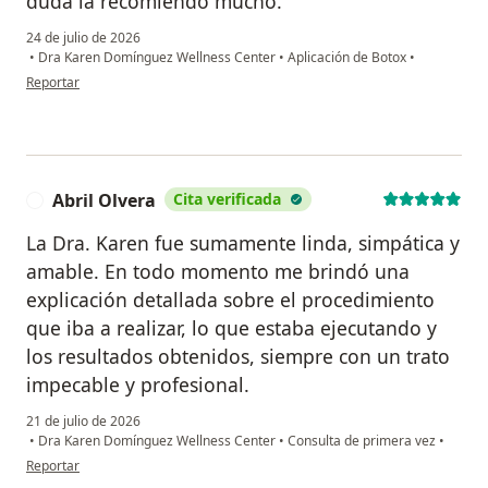
duda la recomiendo mucho.
24 de julio de 2026
•
Dra Karen Domínguez Wellness Center
•
Aplicación de Botox
•
en opinión del usuario Alicia Carrasco
Reportar
Abril Olvera
Cita verificada
A
La Dra. Karen fue sumamente linda, simpática y
amable. En todo momento me brindó una
explicación detallada sobre el procedimiento
que iba a realizar, lo que estaba ejecutando y
los resultados obtenidos, siempre con un trato
impecable y profesional.
21 de julio de 2026
•
Dra Karen Domínguez Wellness Center
•
Consulta de primera vez
•
en opinión del usuario Abril Olvera
Reportar