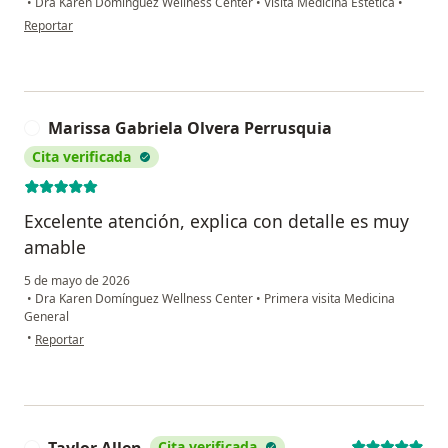
•
Dra Karen Domínguez Wellness Center
•
Visita Medicina Estética
•
en opinión del usuario MPS
Reportar
Marissa Gabriela Olvera Perrusquia
M
Cita verificada
Excelente atención, explica con detalle es muy
amable
5 de mayo de 2026
•
Dra Karen Domínguez Wellness Center
•
Primera visita Medicina
General
en opinión del usuario Marissa Gabriela Olvera Perrusquia
•
Reportar
Taylor Allen
Cita verificada
T