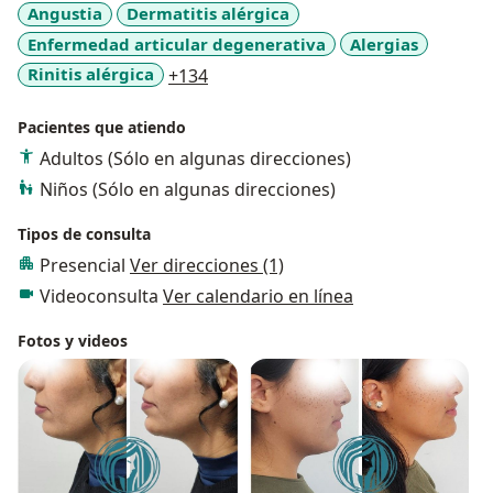
Angustia
Dermatitis alérgica
vanguardia y de los mejores productos del mercado
Enfermedad articular degenerativa
Alergias
que garantizar resultados óptimos. La Dra. Karen
Domínguez se caracteriza por la atención
a11y_sr_more_diseases
Rinitis alérgica
+134
personalizada, y el diseño de protocolos que atienden
necesidades específicas de cada paciente con
Pacientes que atiendo
diagnósticos personalizados.
Adultos (Sólo en algunas direcciones)
Niños (Sólo en algunas direcciones)
Tipos de consulta
Presencial
Ver direcciones (1)
Videoconsulta
Ver calendario en línea
Fotos y videos