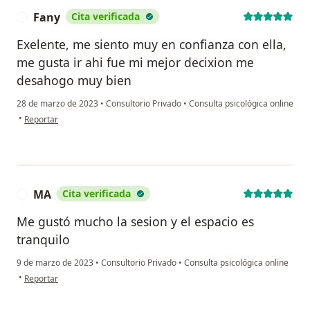
Fany
Cita verificada
F
Exelente, me siento muy en confianza con ella,
me gusta ir ahi fue mi mejor decixion me
desahogo muy bien
28 de marzo de 2023
•
Consultorio Privado
•
Consulta psicológica online
en opinión del usuario Fany
•
Reportar
MA
Cita verificada
M
Me gustó mucho la sesion y el espacio es
tranquilo
9 de marzo de 2023
•
Consultorio Privado
•
Consulta psicológica online
en opinión del usuario MA
•
Reportar