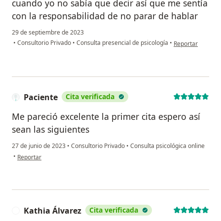
cuando yo no sabía que decir así que me sentía
con la responsabilidad de no parar de hablar
29 de septiembre de 2023
en opinión del us
•
Consultorio Privado
•
Consulta presencial de psicología
•
Reportar
Paciente
Cita verificada
Me pareció excelente la primer cita espero así
sean las siguientes
27 de junio de 2023
•
Consultorio Privado
•
Consulta psicológica online
en opinión del usuario Paciente
•
Reportar
Kathia Álvarez
Cita verificada
K