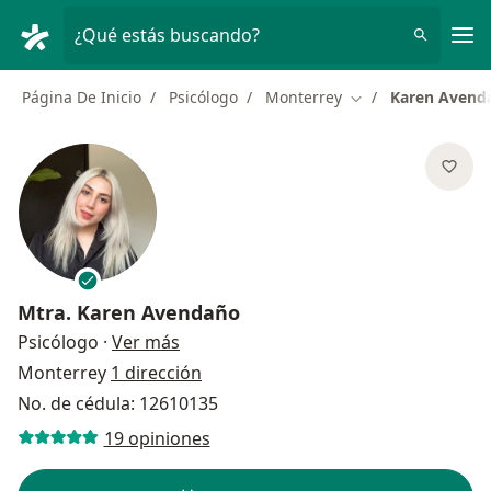
Men
¿Qué estás buscando?
Página De Inicio
Psicólogo
Monterrey
Karen Avend
Cambiar de ciudad
Mtra.
Karen Avendaño
sobre las especializaciones
Psicólogo
·
Ver más
Monterrey
1 dirección
No. de cédula: 12610135
19 opiniones