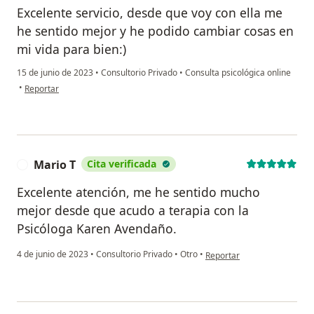
Excelente servicio, desde que voy con ella me
he sentido mejor y he podido cambiar cosas en
mi vida para bien:)
15 de junio de 2023
•
Consultorio Privado
•
Consulta psicológica online
en opinión del usuario Kathia Álvarez
•
Reportar
Mario T
Cita verificada
M
Excelente atención, me he sentido mucho
mejor desde que acudo a terapia con la
Psicóloga Karen Avendaño.
en opinión del usuario Mari
4 de junio de 2023
•
Consultorio Privado
•
Otro
•
Reportar