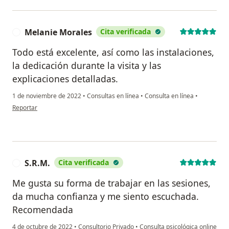
Melanie Morales
Cita verificada
M
Todo está excelente, así como las instalaciones,
la dedicación durante la visita y las
explicaciones detalladas.
1 de noviembre de 2022
•
Consultas en línea
•
Consulta en línea
•
en opinión del usuario Melanie Morales
Reportar
S.R.M.
Cita verificada
S
Me gusta su forma de trabajar en las sesiones,
da mucha confianza y me siento escuchada.
Recomendada
4 de octubre de 2022
•
Consultorio Privado
•
Consulta psicológica online