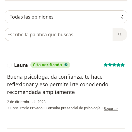
Busca en opiniones
Laura
Cita verificada
L
Buena psicologa, da confianza, te hace
reflexionar y eso permite irte conociendo,
recomendada ampliamente
2 de diciembre de 2023
en opinión del us
•
Consultorio Privado
•
Consulta presencial de psicología
•
Reportar