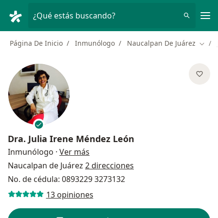
Men
¿Qué estás buscando?
Página De Inicio
Inmunólogo
Naucalpan De Juárez
Cambi
Dra.
Julia Irene Méndez León
sobre las especializaciones
Inmunólogo
·
Ver más
Naucalpan de Juárez
2 direcciones
No. de cédula: 0893229 3273132
13 opiniones