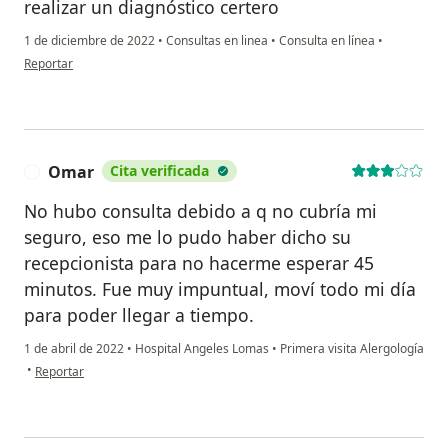
realizar un diagnóstico certero
1 de diciembre de 2022
•
Consultas en linea
•
Consulta en línea
•
en opinión del usuario Rosy
Reportar
Omar
Cita verificada
O
No hubo consulta debido a q no cubría mi
seguro, eso me lo pudo haber dicho su
recepcionista para no hacerme esperar 45
minutos. Fue muy impuntual, moví todo mi día
para poder llegar a tiempo.
1 de abril de 2022
•
Hospital Angeles Lomas
•
Primera visita Alergología
en opinión del usuario Omar
•
Reportar