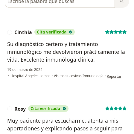
Cinthia
Cita verificada
C
Su diagnóstico certero y tratamiento
inmunológico me devolvieron prácticamente la
vida. Excelente inmunóloga clínica.
19 de marzo de 2024
en opinión del u
•
Hospital Angeles Lomas
•
Visitas sucesivas Inmunología
•
Reportar
Rosy
Cita verificada
R
Muy paciente para escucharme, atenta a mis
aportaciones y explicando pasos a seguir para