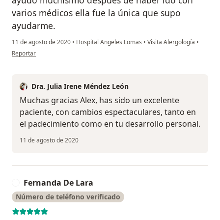
ayudó muchísimo después de haber ido con
varios médicos ella fue la única que supo
ayudarme.
11 de agosto de 2020
•
Hospital Angeles Lomas
•
Visita Alergología
•
en opinión del usuario Alejandro Navarro
Reportar
Dra. Julia Irene Méndez León
Muchas gracias Alex, has sido un excelente
paciente, con cambios espectaculares, tanto en
el padecimiento como en tu desarrollo personal.
11 de agosto de 2020
Fernanda De Lara
F
Número de teléfono verificado