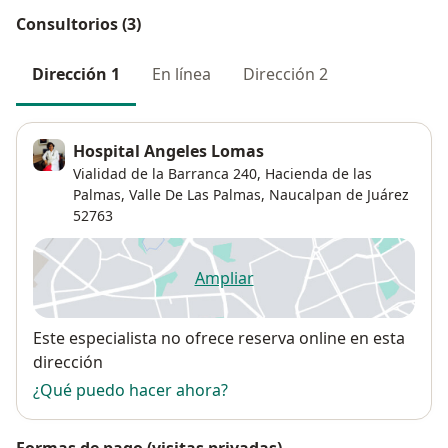
Consultorios (3)
Dirección 1
En línea
Dirección 2
Hospital Angeles Lomas
Vialidad de la Barranca 240, Hacienda de las
Palmas,
Valle De Las Palmas
,
Naucalpan de Juárez
52763
Ampliar
se abre en una nueva pestañ
Disponibilidad
Este especialista no ofrece reserva online en esta
dirección
¿Qué puedo hacer ahora?
Formas de pago (visitas privadas)