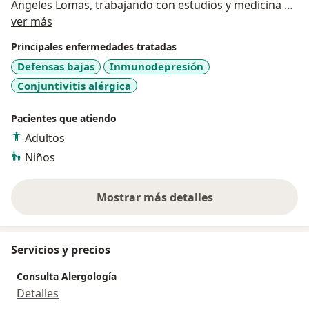
Angeles Lomas, trabajando con estudios y medicina de
Sobre mí
vanguardia, me permite resolver casos complejos, lo
ver más
cual nos da la satisfacción de ver pacientes con
Principales enfermedades tratadas
problemas medicos inmunológicos resueltos,
Defensas bajas
Inmunodepresión
recuperando la salud y con buena calidad de vida.
Conjuntivitis alérgica
Pacientes que atiendo
Adultos
Niños
Mostrar más detalles
sobre la experiencia
Servicios y precios
Consulta Alergología
Detalles