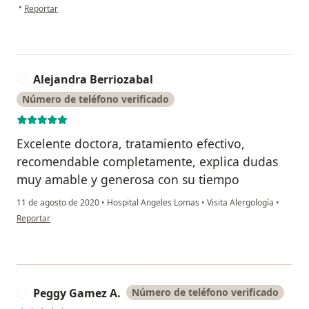
en opinión del usuario Roberto Servín
•
Reportar
Alejandra Berriozabal
A
Número de teléfono verificado
Excelente doctora, tratamiento efectivo,
recomendable completamente, explica dudas
muy amable y generosa con su tiempo
11 de agosto de 2020
•
Hospital Angeles Lomas
•
Visita Alergología
•
en opinión del usuario Alejandra Berriozabal
Reportar
Peggy Gamez A.
Número de teléfono verificado
P