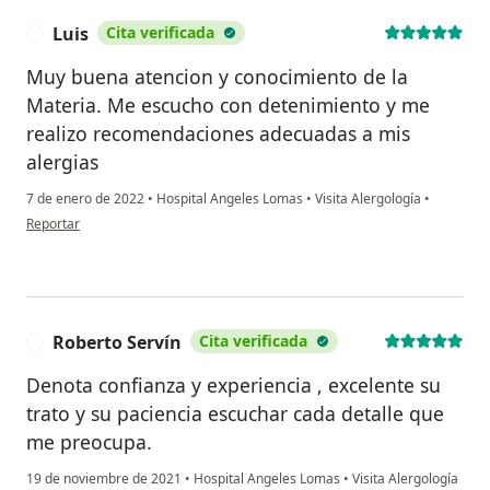
Luis
Cita verificada
L
Muy buena atencion y conocimiento de la
Materia. Me escucho con detenimiento y me
realizo recomendaciones adecuadas a mis
alergias
7 de enero de 2022
•
Hospital Angeles Lomas
•
Visita Alergología
•
en opinión del usuario Luis
Reportar
Roberto Servín
Cita verificada
R
Denota confianza y experiencia , excelente su
trato y su paciencia escuchar cada detalle que
me preocupa.
19 de noviembre de 2021
•
Hospital Angeles Lomas
•
Visita Alergología