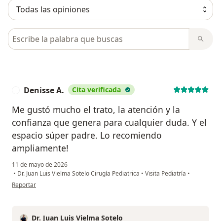
Busca en opiniones
Denisse A.
Cita verificada
D
Me gustó mucho el trato, la atención y la
confianza que genera para cualquier duda. Y el
espacio súper padre. Lo recomiendo
ampliamente!
11 de mayo de 2026
•
Dr. Juan Luis Vielma Sotelo Cirugía Pediatrica
•
Visita Pediatría
•
en opinión del usuario Denisse A.
Reportar
Dr. Juan Luis Vielma Sotelo