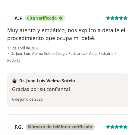
A.E
Cita verificada
A
Muy atento y empático, nos explico a detalle el
procedimiento que ocupa mi bebé.
15 de abril de 2026
•
Dr. Juan Luis Vielma Sotelo Cirugía Pediatrica
•
Visita Pediatría
•
en opinión del usuario A.E
Reportar
Dr. Juan Luis Vielma Sotelo
Gracias por su confianza!
6 de junio de 2026
F.G.
Número de teléfono verificado
F