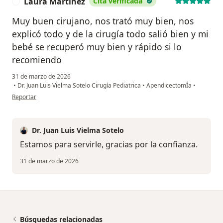
Laura Martínez
Cita verificada
L
Muy buen cirujano, nos trató muy bien, nos
explicó todo y de la cirugía todo salió bien y mi
bebé se recuperó muy bien y rápido si lo
recomiendo
31 de marzo de 2026
•
Dr. Juan Luis Vielma Sotelo Cirugía Pediatrica
•
ApendicectomÍa
•
en opinión del usuario Laura Martínez
Reportar
Dr. Juan Luis Vielma Sotelo
Estamos para servirle, gracias por la confianza.
31 de marzo de 2026
Búsquedas relacionadas