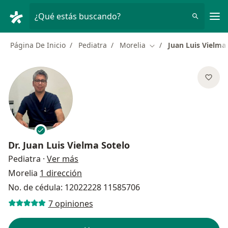
Men
¿Qué estás buscando?
Página De Inicio
Pediatra
Morelia
Juan Luis Vielma
Cambiar de ciudad
Dr.
Juan Luis Vielma Sotelo
sobre las especializaciones
Pediatra
·
Ver más
Morelia
1 dirección
No. de cédula: 12022228 11585706
7 opiniones