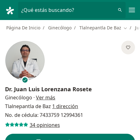
Men
¿Qué estás buscando?
Página De Inicio
Ginecólogo
Tlalnepantla De Baz
Ju
Cambiar
Dr.
Juan Luis Lorenzana Rosete
sobre las especializaciones
Ginecólogo
·
Ver más
Tlalnepantla de Baz
1 dirección
No. de cédula: 7433759 12994361
34 opiniones