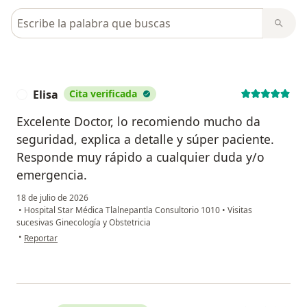
Busca en opiniones
Elisa
Cita verificada
E
Excelente Doctor, lo recomiendo mucho da
seguridad, explica a detalle y súper paciente.
Responde muy rápido a cualquier duda y/o
emergencia.
18 de julio de 2026
•
Hospital Star Médica Tlalnepantla Consultorio 1010
•
Visitas
sucesivas Ginecología y Obstetricia
en opinión del usuario Elisa
•
Reportar