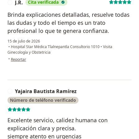
J.R.
Cita verificada
J
Brinda explicaciones detalladas, resuelve todas
las dudas y todo el tiempo es un trato
profesional lo que te genera confianza.
15 de julio de 2026
•
Hospital Star Médica Tlalnepantla Consultorio 1010
•
Visita
Ginecología y Obstetricia
en opinión del usuario J.R.
•
Reportar
Yajaira Bautista Ramírez
Y
Número de teléfono verificado
Excelente servicio, calidez humana con
explicación clara y precisa.
siempre atento en urgencias