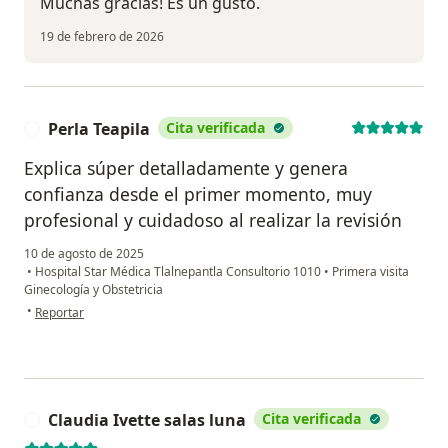
Muchas gracias! Es un gusto.
19 de febrero de 2026
Perla Teapila
Cita verificada
P
Explica súper detalladamente y genera
confianza desde el primer momento, muy
profesional y cuidadoso al realizar la revisión
10 de agosto de 2025
•
Hospital Star Médica Tlalnepantla Consultorio 1010
•
Primera visita
Ginecología y Obstetricia
en opinión del usuario Perla Teapila
•
Reportar
Claudia Ivette salas luna
Cita verificada
C