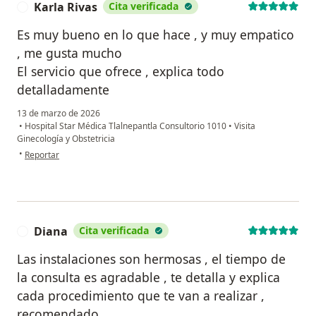
Karla Rivas
Cita verificada
K
Es muy bueno en lo que hace , y muy empatico
, me gusta mucho
El servicio que ofrece , explica todo
detalladamente
13 de marzo de 2026
•
Hospital Star Médica Tlalnepantla Consultorio 1010
•
Visita
Ginecología y Obstetricia
en opinión del usuario Karla Rivas
•
Reportar
Diana
Cita verificada
D
Las instalaciones son hermosas , el tiempo de
la consulta es agradable , te detalla y explica
cada procedimiento que te van a realizar ,
recomendado.