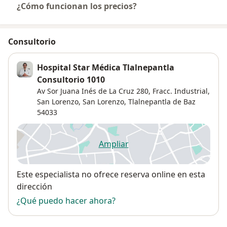
¿Cómo funcionan los precios?
Consultorio
Hospital Star Médica Tlalnepantla
Consultorio 1010
Av Sor Juana Inés de La Cruz 280, Fracc. Industrial,
San Lorenzo,
San Lorenzo
,
Tlalnepantla de Baz
54033
Ampliar
se abre en una nueva pestañ
Disponibilidad
Este especialista no ofrece reserva online en esta
dirección
¿Qué puedo hacer ahora?