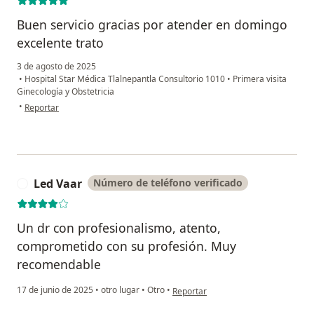
Buen servicio gracias por atender en domingo
excelente trato
3 de agosto de 2025
•
Hospital Star Médica Tlalnepantla Consultorio 1010
•
Primera visita
Ginecología y Obstetricia
en opinión del usuario Claudia Ivette salas luna
•
Reportar
Led Vaar
Número de teléfono verificado
L
Un dr con profesionalismo, atento,
comprometido con su profesión. Muy
recomendable
en opinión del usuario Led Vaar
17 de junio de 2025
•
otro lugar
•
Otro
•
Reportar