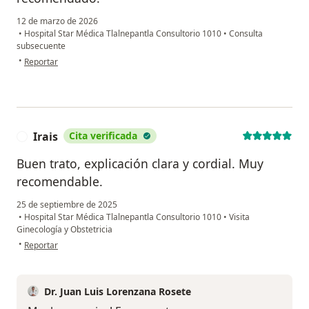
12 de marzo de 2026
•
Hospital Star Médica Tlalnepantla Consultorio 1010
•
Consulta
subsecuente
en opinión del usuario Diana
•
Reportar
Irais
Cita verificada
I
Buen trato, explicación clara y cordial. Muy
recomendable.
25 de septiembre de 2025
•
Hospital Star Médica Tlalnepantla Consultorio 1010
•
Visita
Ginecología y Obstetricia
en opinión del usuario Irais
•
Reportar
Dr. Juan Luis Lorenzana Rosete