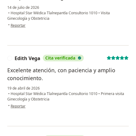
14 de julio de 2026
•
Hospital Star Médica Tlalnepantla Consultorio 1010
•
Visita
Ginecología y Obstetricia
en opinión del usuario Yajaira Bautista Ramírez
•
Reportar
Edith Vega
Cita verificada
E
Excelente atención, con paciencia y amplio
conocimiento.
19 de abril de 2026
•
Hospital Star Médica Tlalnepantla Consultorio 1010
•
Primera visita
Ginecología y Obstetricia
en opinión del usuario Edith Vega
•
Reportar