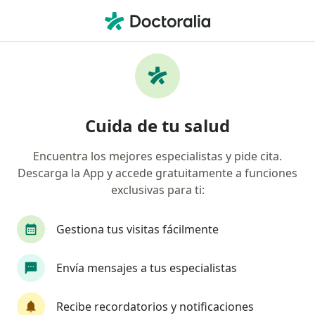
Men
Ovarios Poliquísticos • Tlalnepantla de Baz, México
Filtros
• 1
Seguro
Mapa
Especialistas en Ovarios poliquísticos en
Cuida de tu salud
Tlalnepantla de Baz
Encuentra los mejores especialistas y pide cita.
Descarga la App y accede gratuitamente a funciones
¿Qué especialidad estás buscando?
exclusivas para ti:
Ginecólogo
Médico general
Pediatra
Gestiona tus visitas fácilmente
Envía mensajes a tus especialistas
Recibe recordatorios y notificaciones