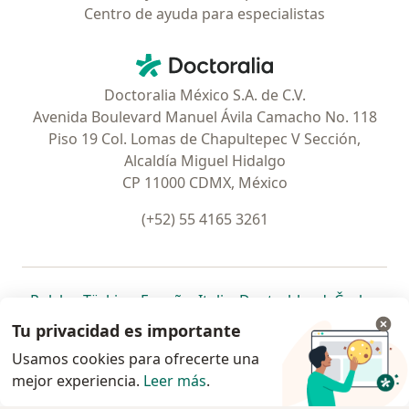
Centro de ayuda para especialistas
Contacto
Doctoralia - Página de inicio
Doctoralia México S.A. de C.V.
Avenida Boulevard Manuel Ávila Camacho No. 118
Piso 19 Col. Lomas de Chapultepec V Sección,
Alcaldía Miguel Hidalgo
CP 11000 CDMX, México
(+52) 55 4165 3261
se abre en una nueva pestaña
se abre en una nueva pestaña
se abre en una nueva pestaña
se abre en una nueva pes
se abre en 
se a
Polska
,
Türkiye
,
España
,
Italia
,
Deutschland
,
Česko
,
se abre en una nueva pestaña
se abre en una nueva pestaña
se abre en una nueva pestaña
se abre en una nueva p
se abre en 
se abr
Portugal
,
México
,
Chile
,
Brasil
,
Argentina
,
Perú
,
Tu privacidad es importante
se abre en una nueva pe
Colombia
Usamos cookies para ofrecerte una
mejor experiencia.
www.doctoralia.com.mx © 2026 - Encuentra tu
Leer más
.
especialista y pide cita