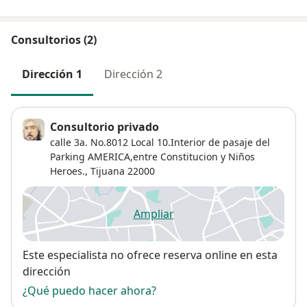
Consultorios (2)
Dirección 1
Dirección 2
Consultorio privado
calle 3a. No.8012 Local 10.Interior de pasaje del
Parking AMERICA,entre Constitucion y Niños
Heroes.,
Tijuana
22000
Ampliar
se abre en una nueva pestañ
Disponibilidad
Este especialista no ofrece reserva online en esta
dirección
¿Qué puedo hacer ahora?