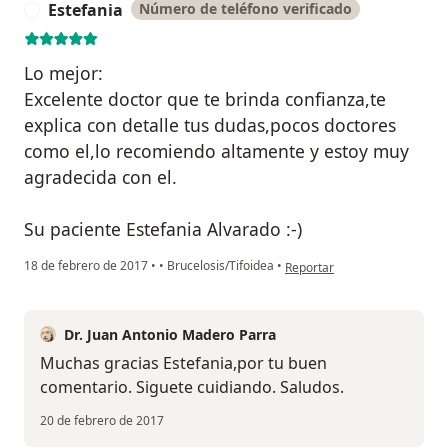
Estefania
Número de teléfono verificado
E
Lo mejor:
Excelente doctor que te brinda confianza,te
explica con detalle tus dudas,pocos doctores
como el,lo recomiendo altamente y estoy muy
agradecida con el.
Su paciente Estefania Alvarado :-)
en opinión del usuario Estefa
18 de febrero de 2017
•
•
Brucelosis/Tifoidea
•
Reportar
Dr. Juan Antonio Madero Parra
Muchas gracias Estefania,por tu buen
comentario. Siguete cuidiando. Saludos.
20 de febrero de 2017