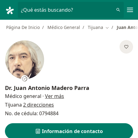
Men
¿Qué estás buscando?
Página De Inicio
Médico General
Tijuana
Juan Anto
Cambiar de ciu
Dr.
Juan Antonio Madero Parra
sobre las especializaciones
Médico general
·
Ver más
Tijuana
2 direcciones
No. de cédula: 0794884
Información de contacto