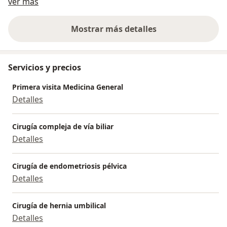
Sobre mí
Digestiva.Colon-recto y ano(colitis,hemorroides,fistula
ver más
anal,fisura anal,etc). Cirugia de utero y ovarios.
Mostrar más detalles
sobre la experiencia
Servicios y precios
Primera visita Medicina General
Detalles
Cirugía compleja de vía biliar
Detalles
Cirugía de endometriosis pélvica
Detalles
Cirugía de hernia umbilical
Detalles