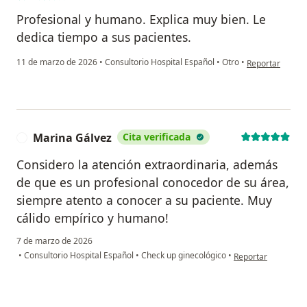
Profesional y humano. Explica muy bien. Le
dedica tiempo a sus pacientes.
en opinión del u
11 de marzo de 2026
•
Consultorio Hospital Español
•
Otro
•
Reportar
Marina Gálvez
Cita verificada
M
Considero la atención extraordinaria, además
de que es un profesional conocedor de su área,
siempre atento a conocer a su paciente. Muy
cálido empírico y humano!
7 de marzo de 2026
en opinión del usu
•
Consultorio Hospital Español
•
Check up ginecológico
•
Reportar