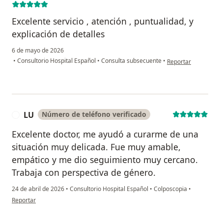
Excelente servicio , atención , puntualidad, y
explicación de detalles
6 de mayo de 2026
en opinión del usua
•
Consultorio Hospital Español
•
Consulta subsecuente
•
Reportar
LU
Número de teléfono verificado
L
Excelente doctor, me ayudó a curarme de una
situación muy delicada. Fue muy amable,
empático y me dio seguimiento muy cercano.
Trabaja con perspectiva de género.
24 de abril de 2026
•
Consultorio Hospital Español
•
Colposcopia
•
en opinión del usuario LU
Reportar