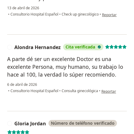
13 de abril de 2026
en opinión del usu
•
Consultorio Hospital Español
•
Check up ginecológico
•
Reportar
Alondra Hernandez
Cita verificada
A
A parte dé ser un excelente Doctor es una
excelente Persona, muy humano, su trabajo lo
hace al 100, la verdad lo súper recomiendo.
6 de abril de 2026
en opinión del usu
•
Consultorio Hospital Español
•
Consulta ginecológica
•
Reportar
Gloria Jordan
Número de teléfono verificado
G