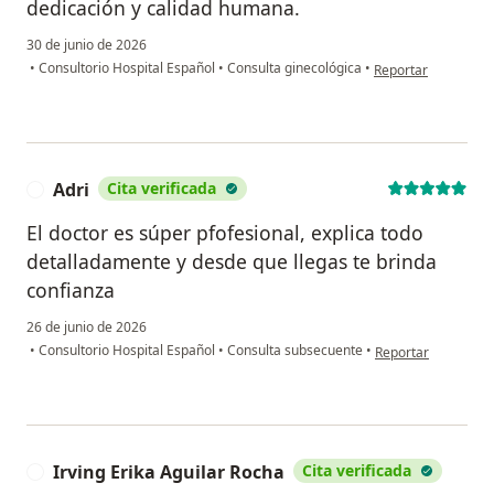
dedicación y calidad humana.
30 de junio de 2026
en opinión del us
•
Consultorio Hospital Español
•
Consulta ginecológica
•
Reportar
Adri
Cita verificada
A
El doctor es súper pfofesional, explica todo
detalladamente y desde que llegas te brinda
confianza
26 de junio de 2026
en opinión del usua
•
Consultorio Hospital Español
•
Consulta subsecuente
•
Reportar
Irving Erika Aguilar Rocha
Cita verificada
I