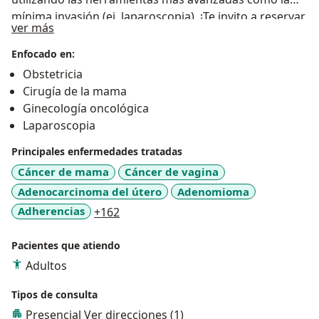
mínima invasión (ej. laparoscopia). ¡Te invito a reservar
Sobre mí
ver más
tu cita!
Enfocado en:
Obstetricia
Cirugía de la mama
Ginecología oncológica
Laparoscopia
Principales enfermedades tratadas
Cáncer de mama
Cáncer de vagina
Adenocarcinoma del útero
Adenomioma
a11y_sr_more_diseases
Adherencias
+162
Pacientes que atiendo
Adultos
Tipos de consulta
Presencial
Ver direcciones (1)