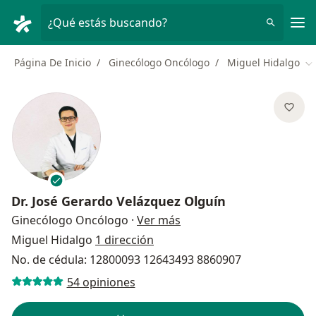
Men
¿Qué estás buscando?
Página De Inicio
Ginecólogo Oncólogo
Miguel Hidalgo
Ca
Dr.
José Gerardo Velázquez Olguín
sobre las especializacion
Ginecólogo Oncólogo
·
Ver más
Miguel Hidalgo
1 dirección
No. de cédula: 12800093 12643493 8860907
54 opiniones