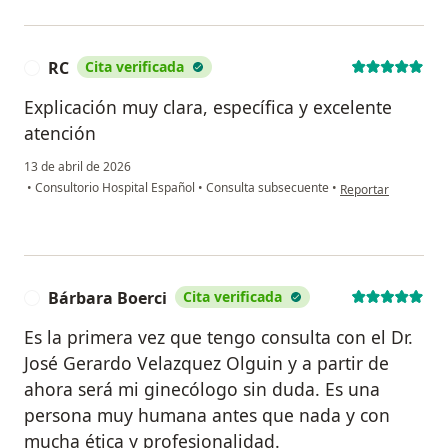
RC
Cita verificada
R
Explicación muy clara, específica y excelente
atención
13 de abril de 2026
en opinión del usua
•
Consultorio Hospital Español
•
Consulta subsecuente
•
Reportar
Bárbara Boerci
Cita verificada
B
Es la primera vez que tengo consulta con el Dr.
José Gerardo Velazquez Olguin y a partir de
ahora será mi ginecólogo sin duda. Es una
persona muy humana antes que nada y con
mucha ética y profesionalidad.