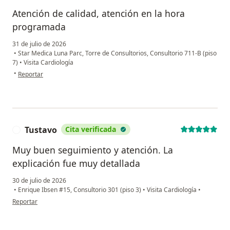
Atención de calidad, atención en la hora
programada
31 de julio de 2026
•
Star Medica Luna Parc, Torre de Consultorios, Consultorio 711-B (piso
7)
•
Visita Cardiología
en opinión del usuario Israel Ramirez
•
Reportar
Tustavo
Cita verificada
T
Muy buen seguimiento y atención. La
explicación fue muy detallada
30 de julio de 2026
•
Enrique Ibsen #15, Consultorio 301 (piso 3)
•
Visita Cardiología
•
en opinión del usuario Tustavo
Reportar