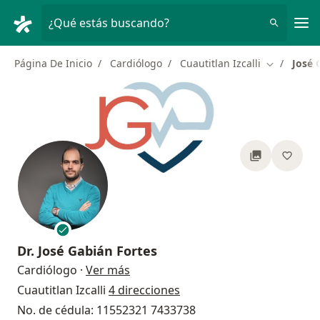
Men
¿Qué estás buscando?
Página De Inicio
Cardiólogo
Cuautitlan Izcalli
José 
Cambiar de
Dr.
José Gabián Fortes
sobre las especializaciones
Cardiólogo
·
Ver más
Cuautitlan Izcalli
4 direcciones
No. de cédula: 11552321 7433738