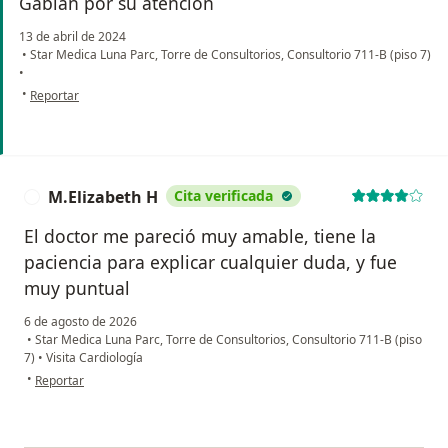
Gabián por su atención
13 de abril de 2024
•
Star Medica Luna Parc, Torre de Consultorios, Consultorio 711-B (piso 7)
•
en opinión del usuario Monica M.T.
•
Reportar
M.Elizabeth H
Cita verificada
M
El doctor me pareció muy amable, tiene la
paciencia para explicar cualquier duda, y fue
muy puntual
6 de agosto de 2026
•
Star Medica Luna Parc, Torre de Consultorios, Consultorio 711-B (piso
7)
•
Visita Cardiología
en opinión del usuario M.Elizabeth H
•
Reportar