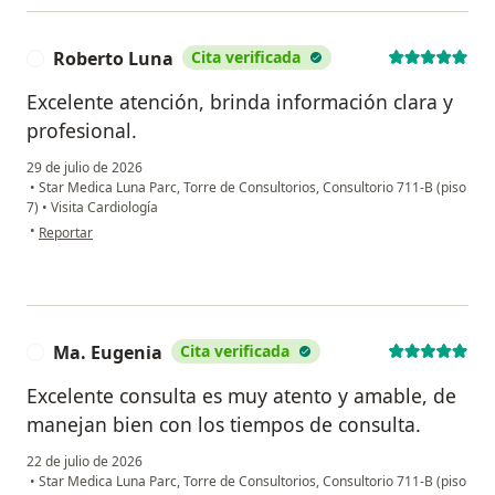
Roberto Luna
Cita verificada
R
Excelente atención, brinda información clara y
profesional.
29 de julio de 2026
•
Star Medica Luna Parc, Torre de Consultorios, Consultorio 711-B (piso
7)
•
Visita Cardiología
en opinión del usuario Roberto Luna
•
Reportar
Ma. Eugenia
Cita verificada
M
Excelente consulta es muy atento y amable, de
manejan bien con los tiempos de consulta.
22 de julio de 2026
•
Star Medica Luna Parc, Torre de Consultorios, Consultorio 711-B (piso