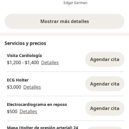
explicaciones y recomendaciones
correspondient
Edgar German
para mejorar mi salud , excelente
trato profesio
cardiólogo !
Mostrar más detalles
sobre la experiencia
Servicios y precios
Visita Cardiología
Agendar cita
$1,200 - $1,400
Detalles
ECG Holter
Agendar cita
$3,000
Detalles
Electrocardiograma en reposo
Agendar cita
$500
Detalles
Mapa (Holter de presión arterial) 24