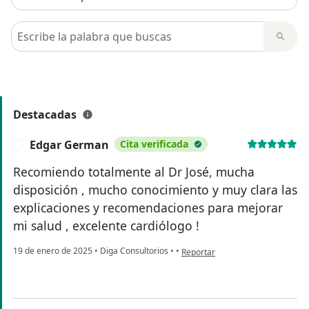
Busca en opiniones
Destacadas
Edgar German
Cita verificada
E
Recomiendo totalmente al Dr José, mucha
disposición , mucho conocimiento y muy clara las
explicaciones y recomendaciones para mejorar
mi salud , excelente cardiólogo !
en opinión del usuario Edgar Ge
19 de enero de 2025
•
Diga Consultorios
•
•
Reportar