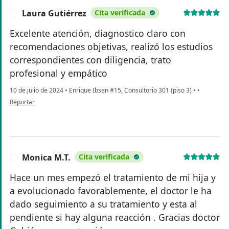
Laura Gutiérrez
Cita verificada
L
Excelente atención, diagnostico claro con
recomendaciones objetivas, realizó los estudios
correspondientes con diligencia, trato
profesional y empático
10 de julio de 2024
•
Enrique Ibsen #15, Consultorio 301 (piso 3)
•
•
en opinión del usuario Laura Gutiérrez
Reportar
Monica M.T.
Cita verificada
M
Hace un mes empezó el tratamiento de mi hija y
a evolucionado favorablemente, el doctor le ha
dado seguimiento a su tratamiento y esta al
pendiente si hay alguna reacción . Gracias doctor