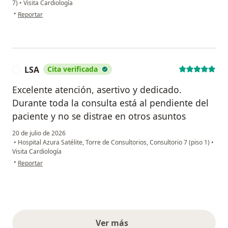
7)
•
Visita Cardiología
en opinión del usuario Ma. Eugenia
•
Reportar
LSA
Cita verificada
L
Excelente atención, asertivo y dedicado.
Durante toda la consulta está al pendiente del
paciente y no se distrae en otros asuntos
20 de julio de 2026
•
Hospital Azura Satélite, Torre de Consultorios, Consultorio 7 (piso 1)
•
Visita Cardiología
en opinión del usuario LSA
•
Reportar
Ver más