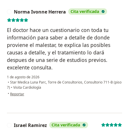
Norma Ivonne Herrera
Cita verificada
N
El doctor hace un cuestionario con toda tu
información para saber a detalle de donde
proviene el malestar, te explica las posibles
causas a detalle, y el tratamiento lo dará
despues de una serie de estudios previos.
excelente consulta.
1 de agosto de 2026
•
Star Medica Luna Parc, Torre de Consultorios, Consultorio 711-B (piso
7)
•
Visita Cardiología
en opinión del usuario Norma Ivonne Herrera
•
Reportar
Israel Ramirez
Cita verificada
I