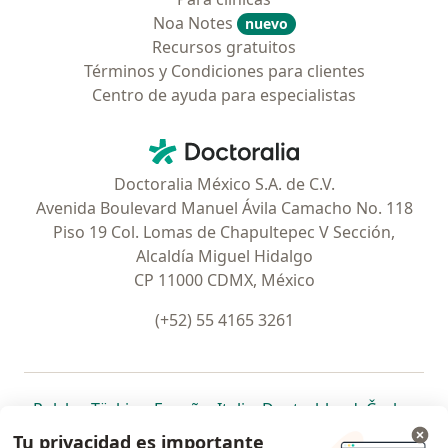
Noa Notes
nuevo
Recursos gratuitos
Términos y Condiciones para clientes
Centro de ayuda para especialistas
Contacto
Doctoralia - Página de inicio
Doctoralia México S.A. de C.V.
Avenida Boulevard Manuel Ávila Camacho No. 118
Piso 19 Col. Lomas de Chapultepec V Sección,
Alcaldía Miguel Hidalgo
CP 11000 CDMX, México
(+52) 55 4165 3261
se abre en una nueva pestaña
se abre en una nueva pestaña
se abre en una nueva pestaña
se abre en una nueva pes
se abre en 
se a
Polska
,
Türkiye
,
España
,
Italia
,
Deutschland
,
Česko
,
se abre en una nueva pestaña
se abre en una nueva pestaña
se abre en una nueva pestaña
se abre en una nueva p
se abre en 
se abr
Portugal
,
México
,
Chile
,
Brasil
,
Argentina
,
Perú
,
Tu privacidad es importante