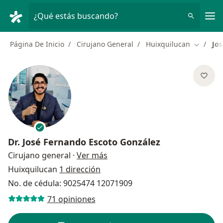
Men
¿Qué estás buscando?
Página De Inicio
Cirujano General
Huixquilucan
Jo
Cambiar
Dr.
José Fernando Escoto González
sobre las especializaciones
Cirujano general
·
Ver más
Huixquilucan
1 dirección
No. de cédula: 9025474 12071909
71 opiniones