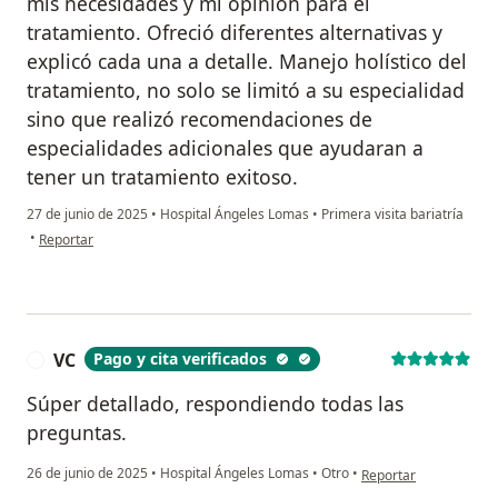
mis necesidades y mi opinión para el
tratamiento. Ofreció diferentes alternativas y
explicó cada una a detalle. Manejo holístico del
tratamiento, no solo se limitó a su especialidad
sino que realizó recomendaciones de
especialidades adicionales que ayudaran a
tener un tratamiento exitoso.
27 de junio de 2025
•
Hospital Ángeles Lomas
•
Primera visita bariatría
en opinión del usuario Yuly Peña
•
Reportar
VC
Pago y cita verificados
V
Súper detallado, respondiendo todas las
preguntas.
en opinión del usuari
26 de junio de 2025
•
Hospital Ángeles Lomas
•
Otro
•
Reportar