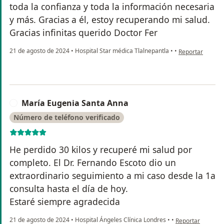
toda la confianza y toda la información necesaria
y más. Gracias a él, estoy recuperando mi salud.
Gracias infinitas querido Doctor Fer
en opinión del 
21 de agosto de 2024
•
Hospital Star médica Tlalnepantla
•
•
Reportar
María Eugenia Santa Anna
M
Número de teléfono verificado
He perdido 30 kilos y recuperé mi salud por
completo. El Dr. Fernando Escoto dio un
extraordinario seguimiento a mi caso desde la 1a
consulta hasta el día de hoy.
Estaré siempre agradecida
en opinión del u
21 de agosto de 2024
•
Hospital Ángeles Clínica Londres
•
•
Reportar