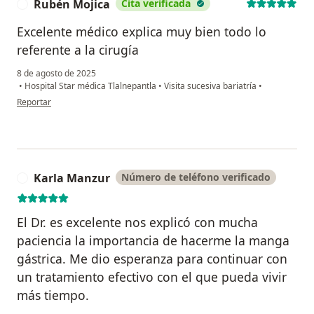
Rubén Mojica
Cita verificada
R
Excelente médico explica muy bien todo lo
referente a la cirugía
8 de agosto de 2025
•
Hospital Star médica Tlalnepantla
•
Visita sucesiva bariatría
•
en opinión del usuario Rubén Mojica
Reportar
Karla Manzur
Número de teléfono verificado
K
El Dr. es excelente nos explicó con mucha
paciencia la importancia de hacerme la manga
gástrica. Me dio esperanza para continuar con
un tratamiento efectivo con el que pueda vivir
más tiempo.