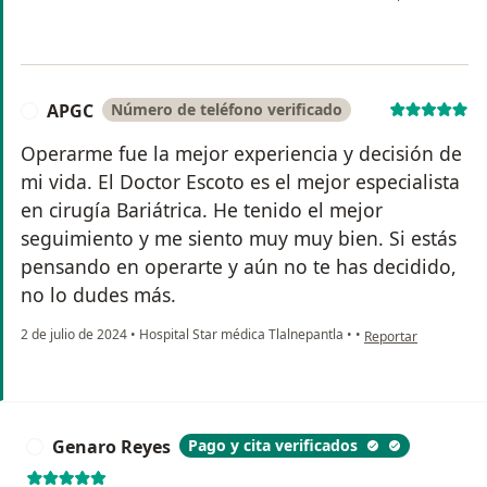
APGC
Número de teléfono verificado
A
Operarme fue la mejor experiencia y decisión de
mi vida. El Doctor Escoto es el mejor especialista
en cirugía Bariátrica. He tenido el mejor
seguimiento y me siento muy muy bien. Si estás
pensando en operarte y aún no te has decidido,
no lo dudes más.
en opinión del usua
2 de julio de 2024
•
Hospital Star médica Tlalnepantla
•
•
Reportar
Genaro Reyes
Pago y cita verificados
G