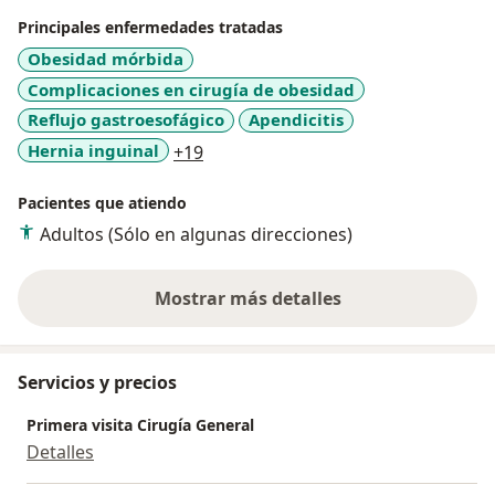
Principales enfermedades tratadas
Obesidad mórbida
Complicaciones en cirugía de obesidad
Reflujo gastroesofágico
Apendicitis
a11y_sr_more_diseases
Hernia inguinal
+19
Pacientes que atiendo
Adultos (Sólo en algunas direcciones)
Mostrar más detalles
sobre la experiencia
Servicios y precios
Primera visita Cirugía General
Detalles