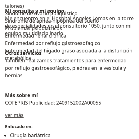
talones)
Mi consulta y mi equipo
Sindome de ovario poliquistico
Me encuentro en el Hospital Ángeles Lomas en la torre
Síndrome de apnea-hipopnea del sueño
de especialidades en el consultorio 1050, junto con mi
Problemas psiquiatricos
equipo multidisciplinario.
Enfermedad renal crónica
Enfermedad por reflujo gástroesofagico
Enfermedad del hígado graso asociada a la disfunción
Otros servicios
metabólica
También realizamos tratamientos para enfermedad
por reflujo gastroesofágico, piedras en la vesícula y
hernias
Más sobre mí
COFEPRIS Publicidad: 2409152002A00055
Sobre mí
ver más
Enfocado en:
Cirugía bariátrica