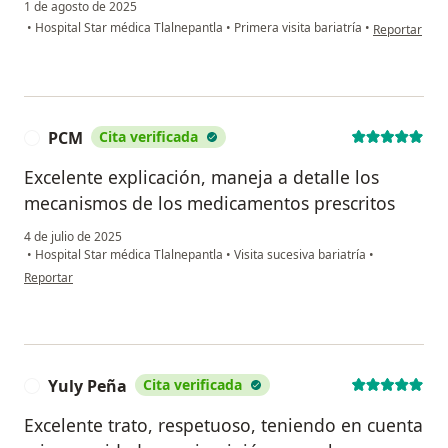
1 de agosto de 2025
en opinión de
•
Hospital Star médica Tlalnepantla
•
Primera visita bariatría
•
Reportar
PCM
Cita verificada
P
Excelente explicación, maneja a detalle los
mecanismos de los medicamentos prescritos
4 de julio de 2025
•
Hospital Star médica Tlalnepantla
•
Visita sucesiva bariatría
•
en opinión del usuario PCM
Reportar
Yuly Peña
Cita verificada
Y
Excelente trato, respetuoso, teniendo en cuenta