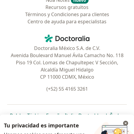
Noa Notes
nuevo
Recursos gratuitos
Términos y Condiciones para clientes
Centro de ayuda para especialistas
Contacto
Doctoralia - Página de inicio
Doctoralia México S.A. de C.V.
Avenida Boulevard Manuel Ávila Camacho No. 118
Piso 19 Col. Lomas de Chapultepec V Sección,
Alcaldía Miguel Hidalgo
CP 11000 CDMX, México
(+52) 55 4165 3261
se abre en una nueva pestaña
se abre en una nueva pestaña
se abre en una nueva pestaña
se abre en una nueva pes
se abre en 
se a
Polska
,
Türkiye
,
España
,
Italia
,
Deutschland
,
Česko
,
se abre en una nueva pestaña
se abre en una nueva pestaña
se abre en una nueva pestaña
se abre en una nueva p
se abre en 
se abr
Portugal
,
México
,
Chile
,
Brasil
,
Argentina
,
Perú
,
Tu privacidad es importante
se abre en una nueva pe
Colombia