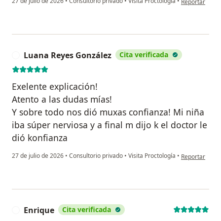
27 de julio de 2026
•
Consultorio privado
•
Visita Proctología
•
Reportar
Luana Reyes González
Cita verificada
L
Exelente explicación!
Atento a las dudas mías!
Y sobre todo nos dió muxas confianza! Mi niña
iba súper nerviosa y a final m dijo k el doctor le
dió konfianza
en opinión del
27 de julio de 2026
•
Consultorio privado
•
Visita Proctología
•
Reportar
Enrique
Cita verificada
E