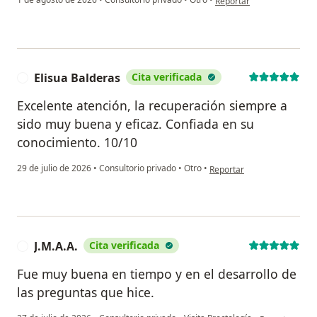
Reportar
Elisua Balderas
Cita verificada
E
Excelente atención, la recuperación siempre a
sido muy buena y eficaz. Confiada en su
conocimiento. 10/10
en opinión del usuario Elis
29 de julio de 2026
•
Consultorio privado
•
Otro
•
Reportar
J.M.A.A.
Cita verificada
J
Fue muy buena en tiempo y en el desarrollo de
las preguntas que hice.
en opinión del 