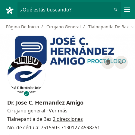
Men
¿Qué estás buscando?
Página De Inicio
Cirujano General
Tlalnepantla De Baz
C
Dr.
Jose C. Hernandez Amigo
sobre las especializaciones
Cirujano general
·
Ver más
Tlalnepantla de Baz
2 direcciones
No. de cédula: 7515503 7130127 4598251