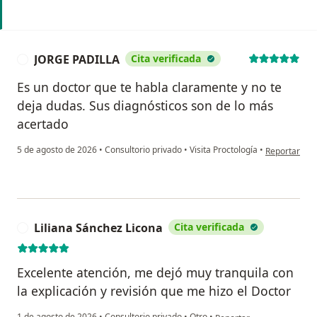
JORGE PADILLA
Cita verificada
J
Es un doctor que te habla claramente y no te
deja dudas. Sus diagnósticos son de lo más
acertado
en opinión d
5 de agosto de 2026
•
Consultorio privado
•
Visita Proctología
•
Reportar
Liliana Sánchez Licona
Cita verificada
L
Excelente atención, me dejó muy tranquila con
la explicación y revisión que me hizo el Doctor
en opinión del usuario Li
1 de agosto de 2026
•
Consultorio privado
•
Otro
•