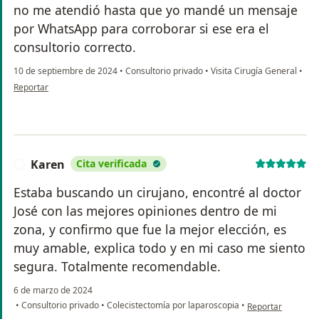
no me atendió hasta que yo mandé un mensaje
por WhatsApp para corroborar si ese era el
consultorio correcto.
10 de septiembre de 2024
•
Consultorio privado
•
Visita Cirugía General
•
en opinión del usuario DM
Reportar
Karen
Cita verificada
K
Estaba buscando un cirujano, encontré al doctor
José con las mejores opiniones dentro de mi
zona, y confirmo que fue la mejor elección, es
muy amable, explica todo y en mi caso me siento
segura. Totalmente recomendable.
6 de marzo de 2024
en opinión del us
•
Consultorio privado
•
Colecistectomía por laparoscopia
•
Reportar