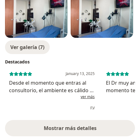
Ver galería (7)
Destacados
January 13, 2025
Desde el momento que entras al
El Dr muy ama
consultorio, el ambiente es cálido y
momento te br
ver más
empático. El doctor fue muy amable
explicación. L
y me explico detalladamente el
atendieron un
F.V
diagnóstico y lo que sigue en
recepcionista
tratamiento.
que yo mandé
WhatsApp para
Mostrar más detalles
sobre la experiencia