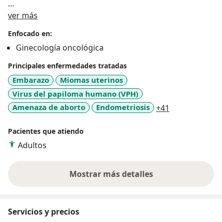
Sobre mí
Además, trato una amplia gama de enfermedades
ver más
relacionadas con la salud femenina, como: Miomatosis
Enfocado en:
uterina, endometriosis, cáncer de endometrio, cáncer
Ginecología oncológica
de mama y tumores de ovario.
Principales enfermedades tratadas
Mi enfoque es siempre centrado en la paciente,
Embarazo
Miomas uterinos
buscando no solo tratar las enfermedades sino
Virus del papiloma humano (VPH)
también educar y empoderar, para que tomen
a11y_sr_more
Amenaza de aborto
Endometriosis
+41
decisiones informadas sobre su salud.
Pacientes que atiendo
Adultos
Mostrar más detalles
sobre la experiencia
Servicios y precios