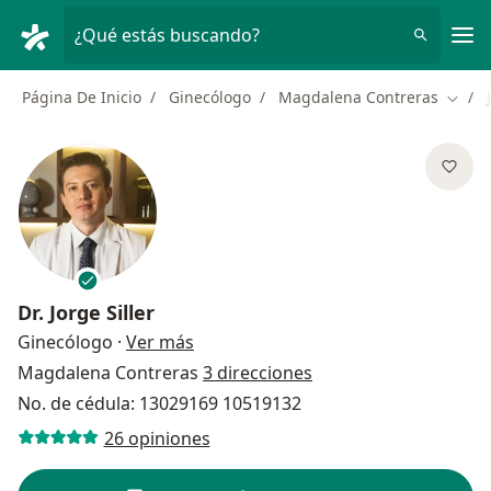
Men
¿Qué estás buscando?
Página De Inicio
Ginecólogo
Magdalena Contreras
Cambi
Dr.
Jorge Siller
sobre las especializaciones
Ginecólogo
·
Ver más
Magdalena Contreras
3 direcciones
No. de cédula: 13029169 10519132
26 opiniones