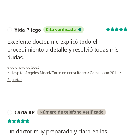
Yida Pliego
Cita verificada
Y
Excelente doctor, me explicó todo el
procedimiento a detalle y resolvió todas mis
dudas.
6 de enero de 2025
•
Hospital Ángeles Mocel/ Torre de consultorios/ Consultorio 201
•
•
en opinión del usuario Yida Pliego
Reportar
Carla RP
Número de teléfono verificado
C
Un doctor muy preparado y claro en las