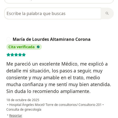
Busca en opiniones
María de Lourdes Altamirano Corona
M
Cita verificada
Me pareció un excelente Médico, me explicó a
detalle mi situación, los pasos a seguir, muy
consiente y muy amable en el trato, medio
mucha confianza y me sentí muy bien atendida.
Sin duda lo recomiendo ampliamente.
18 de octubre de 2025
•
Hospital Ángeles Mocel/ Torre de consultorios/ Consultorio 201
•
Consulta de ginecología
en opinión del usuario María de Lourdes Altamirano Corona
•
Reportar