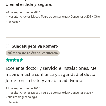
bien atendida y segura.
24 de septiembre de 2024
•
Hospital Ángeles Mocel/ Torre de consultorios/ Consultorio 201
•
Otro
en opinión del usuario B.L.C
•
Reportar
Guadalupe Silva Romero
G
Número de teléfono verificado
Excelente doctor y servicio e instalaciones. Me
inspiró mucha confianza y seguridad el doctor
Jorge con su trato y amabilidad. Gracias
21 de septiembre de 2024
•
Hospital Ángeles Mocel/ Torre de consultorios/ Consultorio 201
•
Consulta de ginecología
en opinión del usuario Guadalupe Silva Romero
•
Reportar