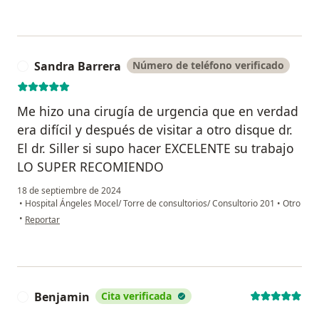
Sandra Barrera
Número de teléfono verificado
S
Me hizo una cirugía de urgencia que en verdad
era difícil y después de visitar a otro disque dr.
El dr. Siller si supo hacer EXCELENTE su trabajo
LO SUPER RECOMIENDO
18 de septiembre de 2024
•
Hospital Ángeles Mocel/ Torre de consultorios/ Consultorio 201
•
Otro
en opinión del usuario Sandra Barrera
•
Reportar
Benjamin
Cita verificada
B