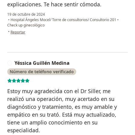
explicaciones. Te hace sentir cómoda.
19 de octubre de 2024
•
Hospital Ángeles Mocel/ Torre de consultorios/ Consultorio 201
•
Check up ginecológico
en opinión del usuario Carla RP
•
Reportar
Yéssica Guillén Medina
Y
Número de teléfono verificado
Estoy muy agradecida con el Dr Siller, me
realizó una operación, muy acertado en su
diagnóstico y tratamiento, es muy amable y
empático en su trató. Está muy actualizado,
tiene un amplio conocimiento en su
especialidad.