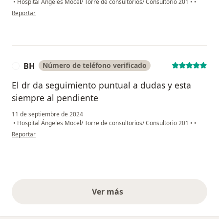
•
Hospital Ángeles Mocel/ Torre de consultorios/ Consultorio 201
•
•
en opinión del usuario Maria de Lourdes García Farina
Reportar
BH
Número de teléfono verificado
B
El dr da seguimiento puntual a dudas y esta
siempre al pendiente
11 de septiembre de 2024
•
Hospital Ángeles Mocel/ Torre de consultorios/ Consultorio 201
•
•
en opinión del usuario BH
Reportar
Ver más
opiniones anteriores