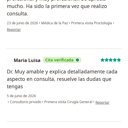
mucho. Ha sido la primera vez que realizo
consulta.
23 de junio de 2026
•
Médica de la Paz
•
Primera visita Proctología
•
en opinión del usuario GA
Reportar
Maria Luisa
Cita verificada
M
Dr. Muy amable y explica detalladamente cada
aspecto en consulta, resuelve las dudas que
tengas
5 de junio de 2026
en opinión del usuar
•
Consultorio privado
•
Primera visita Cirugía General
•
Reportar