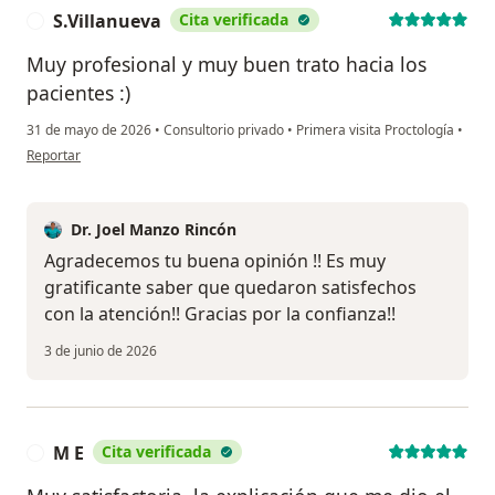
S.Villanueva
Cita verificada
S
Muy profesional y muy buen trato hacia los
pacientes :)
31 de mayo de 2026
•
Consultorio privado
•
Primera visita Proctología
•
en opinión del usuario S.Villanueva
Reportar
Dr. Joel Manzo Rincón
Agradecemos tu buena opinión !! Es muy
gratificante saber que quedaron satisfechos
con la atención!! Gracias por la confianza!!
3 de junio de 2026
M E
Cita verificada
M