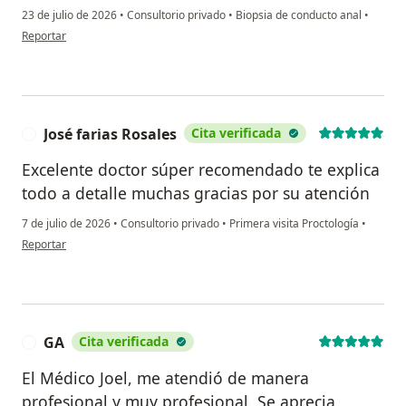
23 de julio de 2026
•
Consultorio privado
•
Biopsia de conducto anal
•
en opinión del usuario JOSE ANTONIO MOLINA PEREZ
Reportar
José farias Rosales
Cita verificada
J
Excelente doctor súper recomendado te explica
todo a detalle muchas gracias por su atención
7 de julio de 2026
•
Consultorio privado
•
Primera visita Proctología
•
en opinión del usuario José farias Rosales
Reportar
GA
Cita verificada
G
El Médico Joel, me atendió de manera
profesional y muy profesional. Se aprecia