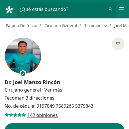
Men
¿Qué estás buscando?
Página De Inicio
Cirujano General
Tecoman
Joel M
Cambiar de 
Dr.
Joel Manzo Rincón
sobre las especializaciones
Cirujano general
·
Ver más
Tecoman
3 direcciones
No. de cédula: 9197849 7589265 5379843
142 opiniones