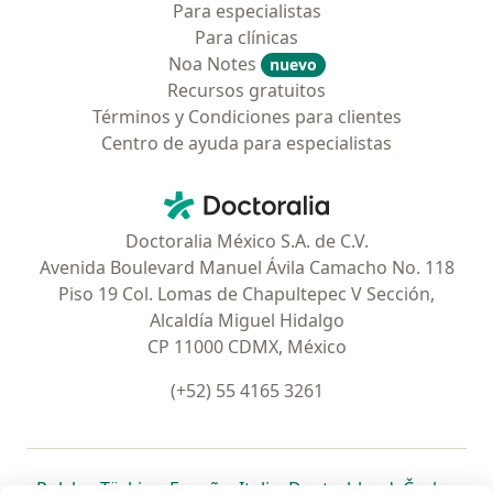
Para especialistas
Para clínicas
Noa Notes
nuevo
Recursos gratuitos
Términos y Condiciones para clientes
Centro de ayuda para especialistas
Contacto
Doctoralia - Página de inicio
Doctoralia México S.A. de C.V.
Avenida Boulevard Manuel Ávila Camacho No. 118
Piso 19 Col. Lomas de Chapultepec V Sección,
Alcaldía Miguel Hidalgo
CP 11000 CDMX, México
(+52) 55 4165 3261
se abre en una nueva pestaña
se abre en una nueva pestaña
se abre en una nueva pestaña
se abre en una nueva pes
se abre en 
se a
Polska
,
Türkiye
,
España
,
Italia
,
Deutschland
,
Česko
,