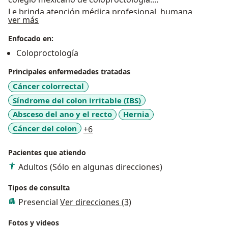
Le brinda atención médica profesional, humana,
Sobre mí
ver más
especifica, oportuna y actualizada en el estado de
Colima. Tratamientos innovadores en problemas
Enfocado en:
específicos del tubo digestivo y pared abdominal.
Coloproctología
Principales enfermedades tratadas
Se pone a su disposición en consulta externa horario
de oficina y urgencias las 24 hrs.
Cáncer colorrectal
Síndrome del colon irritable (IBS)
Absceso del ano y el recto
Hernia
a11y_sr_more_diseases
Cáncer del colon
+6
Pacientes que atiendo
Adultos (Sólo en algunas direcciones)
Tipos de consulta
Presencial
Ver direcciones (3)
Fotos y videos