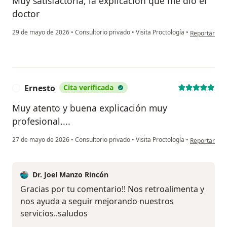
Muy satisfactoria, la explicación que me dio el
doctor
en opinión de
29 de mayo de 2026
•
Consultorio privado
•
Visita Proctología
•
Reportar
Ernesto
Cita verificada
E
Muy atento y buena explicación muy
profesional....
en opinión de
27 de mayo de 2026
•
Consultorio privado
•
Visita Proctología
•
Reportar
Dr. Joel Manzo Rincón
Gracias por tu comentario!! Nos retroalimenta y
nos ayuda a seguir mejorando nuestros
servicios..saludos