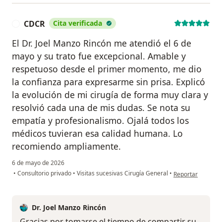
CDCR
Cita verificada
C
El Dr. Joel Manzo Rincón me atendió el 6 de
mayo y su trato fue excepcional. Amable y
respetuoso desde el primer momento, me dio
la confianza para expresarme sin prisa. Explicó
la evolución de mi cirugía de forma muy clara y
resolvió cada una de mis dudas. Se nota su
empatía y profesionalismo. Ojalá todos los
médicos tuvieran esa calidad humana. Lo
recomiendo ampliamente.
6 de mayo de 2026
en opinión del u
•
Consultorio privado
•
Visitas sucesivas Cirugía General
•
Reportar
Dr. Joel Manzo Rincón
Gracias por tomarse el tiempo de compartir su