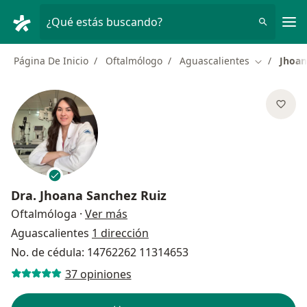
Men
¿Qué estás buscando?
Página De Inicio
Oftalmólogo
Aguascalientes
Jhoan
Cambiar de
Dra.
Jhoana Sanchez Ruiz
sobre las especializaciones
Oftalmóloga
·
Ver más
Aguascalientes
1 dirección
No. de cédula: 14762262 11314653
37 opiniones