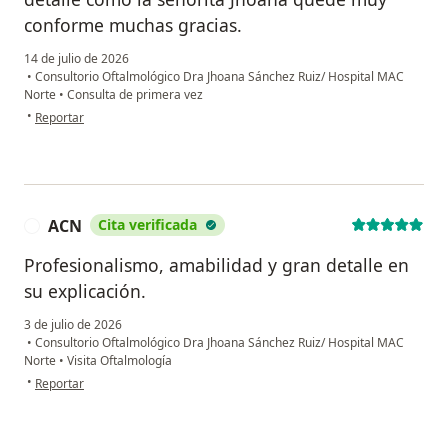
conforme muchas gracias.
14 de julio de 2026
•
Consultorio Oftalmológico Dra Jhoana Sánchez Ruiz/ Hospital MAC
Norte
•
Consulta de primera vez
en opinión del usuario Jorge Andres
•
Reportar
ACN
Cita verificada
A
Profesionalismo, amabilidad y gran detalle en
su explicación.
3 de julio de 2026
•
Consultorio Oftalmológico Dra Jhoana Sánchez Ruiz/ Hospital MAC
Norte
•
Visita Oftalmología
en opinión del usuario ACN
•
Reportar