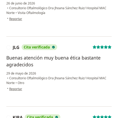
26 de junio de 2026
•
Consultorio Oftalmológico Dra Jhoana Sánchez Ruiz/ Hospital MAC
Norte
•
Visita Oftalmología
en opinión del usuario LMG
•
Reportar
JLG
Cita verificada
J
Buenas atención muy buena ética bastante
agradecidos
29 de mayo de 2026
•
Consultorio Oftalmológico Dra Jhoana Sánchez Ruiz/ Hospital MAC
Norte
•
Otro
en opinión del usuario JLG
•
Reportar
KJRA
Cita verificada
K