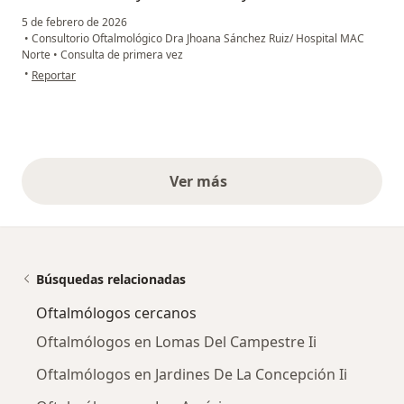
5 de febrero de 2026
•
Consultorio Oftalmológico Dra Jhoana Sánchez Ruiz/ Hospital MAC
Norte
•
Consulta de primera vez
en opinión del usuario APD
•
Reportar
Ver más
opiniones anteriores
Búsquedas relacionadas
Oftalmólogos cercanos
Oftalmólogos en Lomas Del Campestre Ii
Oftalmólogos en Jardines De La Concepción Ii