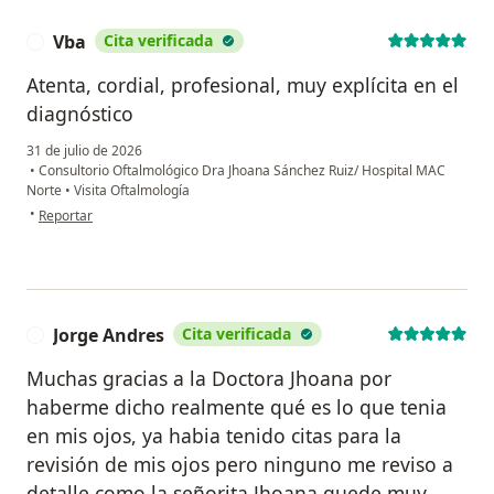
Vba
Cita verificada
V
Atenta, cordial, profesional, muy explícita en el
diagnóstico
31 de julio de 2026
•
Consultorio Oftalmológico Dra Jhoana Sánchez Ruiz/ Hospital MAC
Norte
•
Visita Oftalmología
en opinión del usuario Vba
•
Reportar
Jorge Andres
Cita verificada
J
Muchas gracias a la Doctora Jhoana por
haberme dicho realmente qué es lo que tenia
en mis ojos, ya habia tenido citas para la
revisión de mis ojos pero ninguno me reviso a
detalle como la señorita Jhoana quede muy