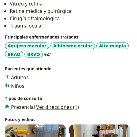
Vitreo y retina
Retina médica y quirúrgica
Cirugía oftalmológica
Trauma ocular
Principales enfermedades tratadas
Agujero macular
Albinismo ocular
Alta miopía
a11y_sr_more_diseases
BRAO
BRVO
+41
Pacientes que atiendo
Adultos
Niños
Tipos de consulta
Presencial
Ver direcciones (1)
Fotos y videos