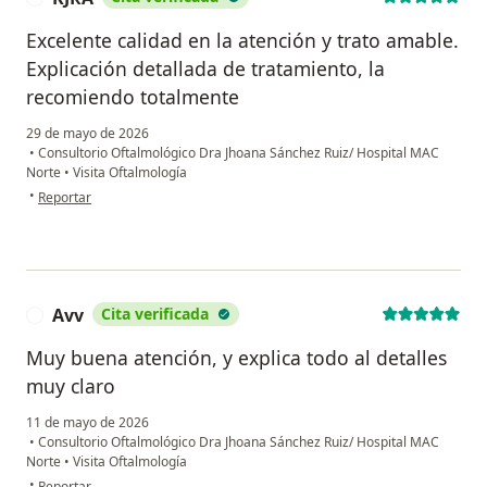
Excelente calidad en la atención y trato amable.
Explicación detallada de tratamiento, la
recomiendo totalmente
29 de mayo de 2026
•
Consultorio Oftalmológico Dra Jhoana Sánchez Ruiz/ Hospital MAC
Norte
•
Visita Oftalmología
en opinión del usuario KJRA
•
Reportar
Avv
Cita verificada
A
Muy buena atención, y explica todo al detalles
muy claro
11 de mayo de 2026
•
Consultorio Oftalmológico Dra Jhoana Sánchez Ruiz/ Hospital MAC
Norte
•
Visita Oftalmología
en opinión del usuario Avv
•
Reportar