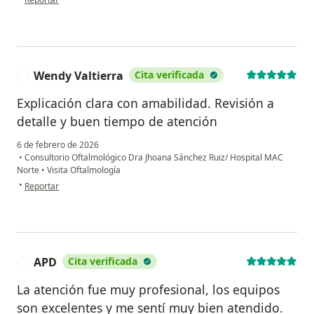
Wendy Valtierra
Cita verificada
W
Explicación clara con amabilidad. Revisión a
detalle y buen tiempo de atención
6 de febrero de 2026
•
Consultorio Oftalmológico Dra Jhoana Sánchez Ruiz/ Hospital MAC
Norte
•
Visita Oftalmología
en opinión del usuario Wendy Valtierra
•
Reportar
APD
Cita verificada
A
La atención fue muy profesional, los equipos
son excelentes y me sentí muy bien atendido.