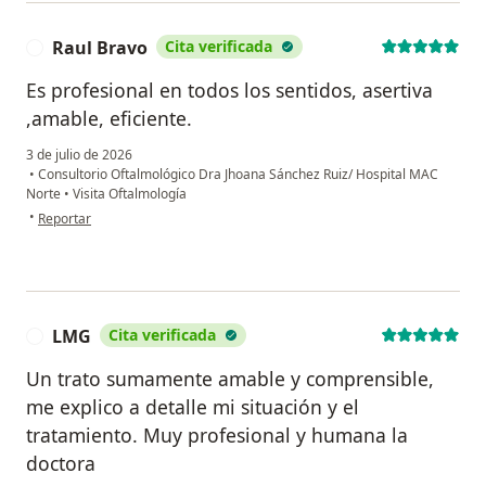
Raul Bravo
Cita verificada
R
Es profesional en todos los sentidos, asertiva
,amable, eficiente.
3 de julio de 2026
•
Consultorio Oftalmológico Dra Jhoana Sánchez Ruiz/ Hospital MAC
Norte
•
Visita Oftalmología
en opinión del usuario Raul Bravo
•
Reportar
LMG
Cita verificada
L
Un trato sumamente amable y comprensible,
me explico a detalle mi situación y el
tratamiento. Muy profesional y humana la
doctora