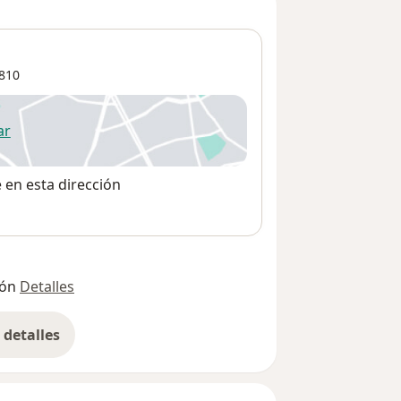
810
ar
 abre en una nueva pestaña
e en esta dirección
ión
Detalles
detalles
bre la dirección