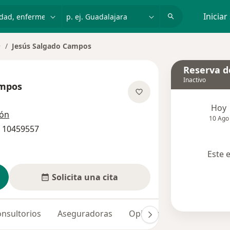
dad, enfermedad o nombre
p. ej. Guadalajara
Iniciar
Jesús Salgado Campos
ambiar de ciudad
Reserva de
Inactivo
ampos
re las especializaciones
Hoy
ión
10 Ago
/ 10459557
Este 
Solicita una cita
nsultorios
Aseguradoras
Opiniones (1)