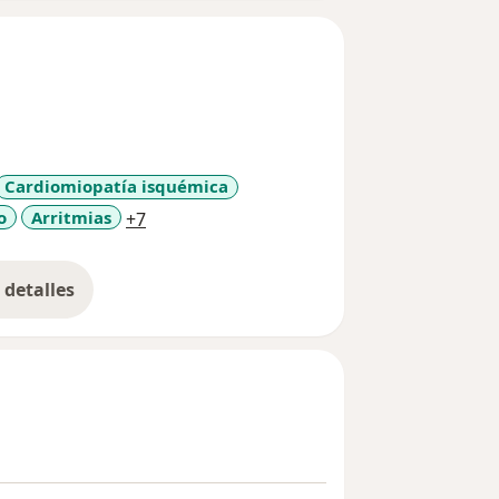
Cardiomiopatía isquémica
a11y_sr_more_diseases
o
Arritmias
+7
detalles
bre la experiencia