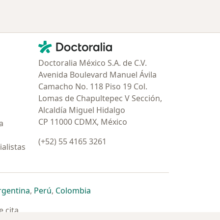
Contacto
Doctoralia - Página de inicio
Doctoralia México S.A. de C.V.
Avenida Boulevard Manuel Ávila
Camacho No. 118 Piso 19 Col.
Lomas de Chapultepec V Sección,
Alcaldía Miguel Hidalgo
CP 11000 CDMX, México
a
(+52) 55 4165 3261
alistas
estaña
 nueva pestaña
n una nueva pestaña
 abre en una nueva pestaña
se abre en una nueva pestaña
se abre en una nueva pestaña
se abre en una nueva pestaña
rgentina
,
Perú
,
Colombia
 cita