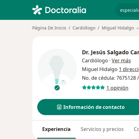
especiali
Página De Inicio
Cardiólogo
Miguel Hidalgo
C
Dr.
Jesús Salgado C
sob
Cardiólogo
·
Ver más
Miguel Hidalgo
1 direcc
No. de cédula: 7675128 
1 opinión
Información de contacto
Experiencia
Servicios y precios
Co