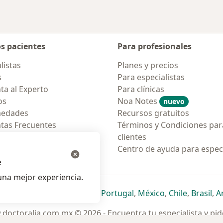
os pacientes
Para profesionales
listas
Planes y precios
s
Para especialistas
ta al Experto
Para clínicas
os
Noa Notes
nuevo
medades
Recursos gratuitos
tas Frecuentes
Términos y Condiciones par
ión para móvil
clientes
ara pacientes
Centro de ayuda para especi
e
na mejor experiencia.
ueva pestaña
en una nueva pestaña
e abre en una nueva pestaña
se abre en una nueva pestaña
se abre en una nueva pestaña
se abre en una nueva pestaña
se abre en una nueva p
se abre en una
se abre e
se
Italia
,
Deutschland
,
Česko
,
Portugal
,
México
,
Chile
,
Brasil
,
A
doctoralia.com.mx © 2026 - Encuentra tu especialista y pide