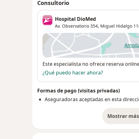
Consultorio
Hospital DioMed
Av. Observatorio 354,
Miguel Hidalgo
11
Ampli
se
Disponibilidad
Este especialista no ofrece reserva onlin
¿Qué puedo hacer ahora?
Formas de pago (visitas privadas)
Aseguradoras aceptadas en esta direcc
Mostrar más 
so