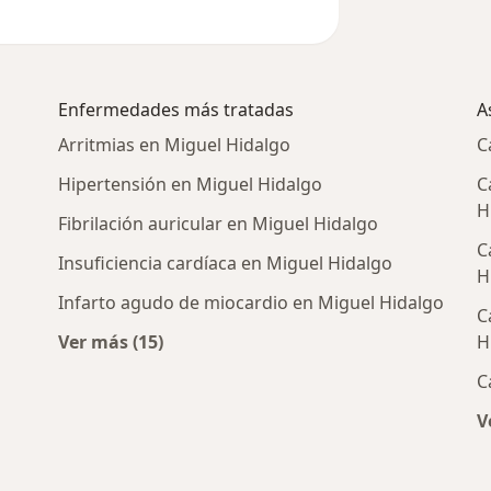
Enfermedades más tratadas
A
Arritmias en Miguel Hidalgo
C
Hipertensión en Miguel Hidalgo
C
H
Fibrilación auricular en Miguel Hidalgo
C
Insuficiencia cardíaca en Miguel Hidalgo
H
Infarto agudo de miocardio en Miguel Hidalgo
C
Ver más (15)
H
Más en esta categoría: Enfermedades más 
C
 cercanos
V