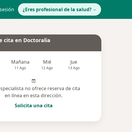
 sesión
¿Eres profesional de la salud?
 cita en Doctoralia
Mañana
Mié
Jue
Vie
Sáb
11 Ago
12 Ago
13 Ago
14 Ago
15 Ag
especialista no ofrece reserva de cita
en línea en esta dirección.
Solicita una cita