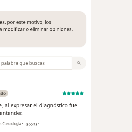
s, por este motivo, los
 modificar o eliminar opiniones.
 opiniones
opiniones
ado
al expresar el diagnóstico fue
 entender.
en opinión del usuario sra. Linda
s Cardiología
•
Reportar