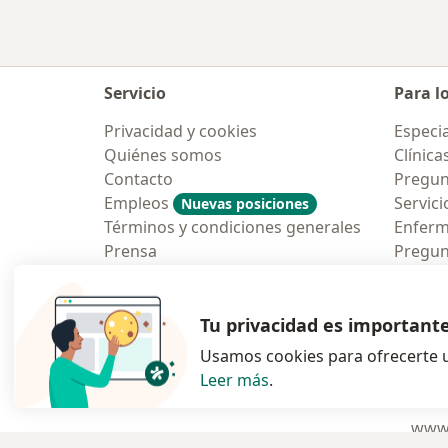
Servicio
Para l
Privacidad y cookies
Especia
Quiénes somos
Clínica
Contacto
Pregun
Empleos
Servici
Nuevas posiciones
Términos y condiciones generales
Enfer
Prensa
Pregun
Aplicac
Blog p
Tu privacidad es important
Usamos cookies para ofrecerte u
Leer más
.
se abre en una n
se abre 
s
Polska
,
Türkiye
,
España
,
www.