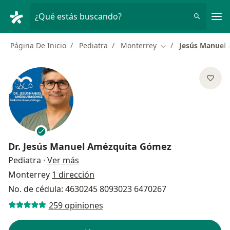
Men
¿Qué estás buscando?
Página De Inicio
Pediatra
Monterrey
Jesús Manuel
Cambiar de ciudad
Dr.
Jesús Manuel Amézquita Gómez
sobre las especializaciones
Pediatra
·
Ver más
Monterrey
1 dirección
No. de cédula: 4630245 8093023 6470267
259 opiniones