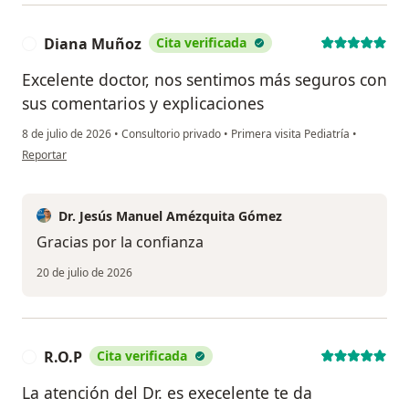
Diana Muñoz
Cita verificada
D
Excelente doctor, nos sentimos más seguros con
sus comentarios y explicaciones
8 de julio de 2026
•
Consultorio privado
•
Primera visita Pediatría
•
en opinión del usuario Diana Muñoz
Reportar
Dr. Jesús Manuel Amézquita Gómez
Gracias por la confianza
20 de julio de 2026
R.O.P
Cita verificada
R
La atención del Dr. es execelente te da