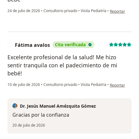
en opinión del u
24 de julio de 2026
•
Consultorio privado
•
Visita Pediatría
•
Reportar
Fátima avalos
Cita verificada
F
Excelente profesional de la salud! Me hizo
sentir tranquila con el padecimiento de mi
bebé!
en opinión del u
10 de julio de 2026
•
Consultorio privado
•
Visita Pediatría
•
Reportar
Dr. Jesús Manuel Amézquita Gómez
Gracias por la confianza
20 de julio de 2026