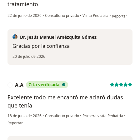
tratamiento.
en opinión del u
22 de junio de 2026
•
Consultorio privado
•
Visita Pediatría
•
Reportar
Dr. Jesús Manuel Amézquita Gómez
Gracias por la confianza
20 de julio de 2026
A.A
Cita verificada
A
Excelente todo me encantó me aclaró dudas
que tenía
18 de junio de 2026
•
Consultorio privado
•
Primera visita Pediatría
•
en opinión del usuario A.A
Reportar