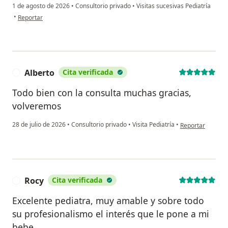
1 de agosto de 2026
•
Consultorio privado
•
Visitas sucesivas Pediatría
en opinión del usuario HF
•
Reportar
Alberto
Cita verificada
A
Todo bien con la consulta muchas gracias,
volveremos
en opinión del us
28 de julio de 2026
•
Consultorio privado
•
Visita Pediatría
•
Reportar
Rocy
Cita verificada
R
Excelente pediatra, muy amable y sobre todo
su profesionalismo el interés que le pone a mi
bebe