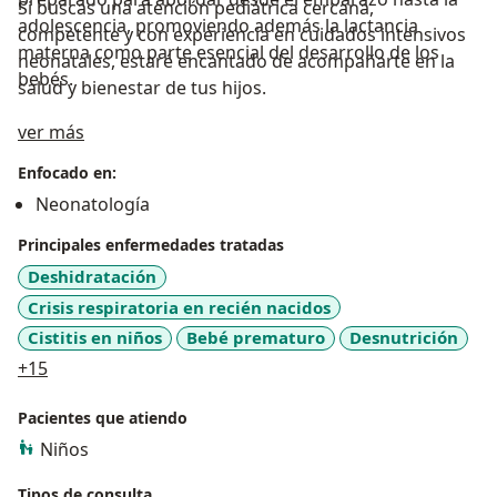
Si buscas una atención pediátrica cercana,
adolescencia, promoviendo además la lactancia
competente y con experiencia en cuidados intensivos
materna como parte esencial del desarrollo de los
neonatales, estaré encantado de acompañarte en la
bebés.
salud y bienestar de tus hijos.
Sobre mí
ver más
Enfocado en:
Neonatología
Principales enfermedades tratadas
Deshidratación
Crisis respiratoria en recién nacidos
Cistitis en niños
Bebé prematuro
Desnutrición
a11y_sr_more_diseases
+15
Pacientes que atiendo
Niños
Tipos de consulta