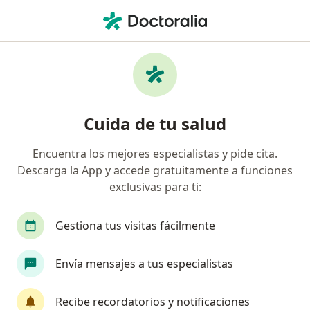
Men
Infección Viral De Las Vías Respiratorias Bajas • Nuevo Leon, Nuevo Léon
Filtros
• 1
Seguro
Mapa
Especialistas en Infección viral de las vías
Cuida de tu salud
respiratorias bajas en Nuevo Leon
Encuentra los mejores especialistas y pide cita.
Descarga la App y accede gratuitamente a funciones
¿Qué especialidad estás buscando?
exclusivas para ti:
Pediatra
Neumólogo
Médico general
Gestiona tus visitas fácilmente
Envía mensajes a tus especialistas
Recibe recordatorios y notificaciones