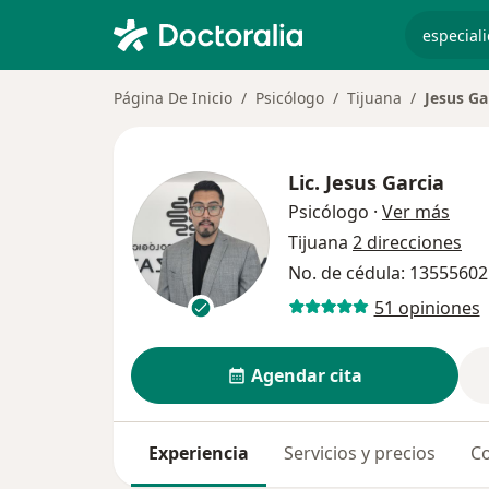
especiali
Página De Inicio
Psicólogo
Tijuana
Jesus Ga
Lic.
Jesus Garcia
sobr
Psicólogo
·
Ver más
Tijuana
2 direcciones
No. de cédula: 13555602
51 opiniones
Agendar cita
Experiencia
Servicios y precios
Co