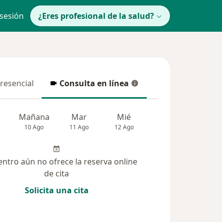
 sesión
¿Eres profesional de la salud?
presencial
Consulta en línea
resencial
Consulta en línea
Mañana
Mar
Mié
Jue
Vie
10 Ago
11 Ago
12 Ago
13 Ago
14 Ag
entro aún no ofrece la reserva online
de cita
Solicita una cita
solucionadas (40)