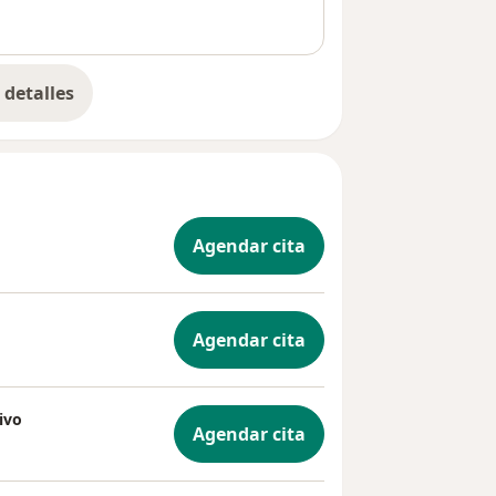
detalles
bre la experiencia
Agendar cita
Agendar cita
ivo
Agendar cita