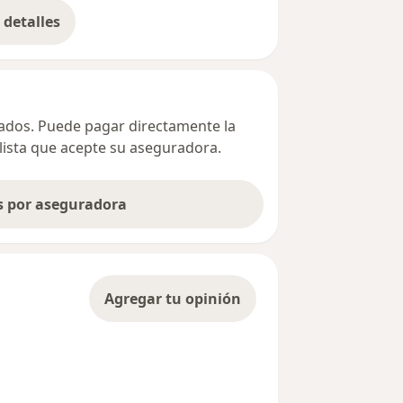
detalles
bre la dirección
ivados. Puede pagar directamente la
alista que acepte su aseguradora.
as por aseguradora
Agregar tu opinión