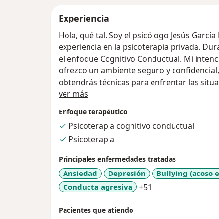
Experiencia
Hola, qué tal. Soy el psicólogo Jesús Garcí
experiencia en la psicoterapia privada. Durante las sesiones terapéuticas, utilizo
el enfoque Cognitivo Conductual. Mi intenci
ofrezco un ambiente seguro y confidencial
obtendrás técnicas para enfrentar las situ
Sobre mí
presentan.
ver más
Enfoque terapéutico
Psicoterapia cognitivo conductual
Psicoterapia
Principales enfermedades tratadas
Ansiedad
Depresión
Bullying (acoso e
a11y_sr_more_dis
Conducta agresiva
+51
Pacientes que atiendo