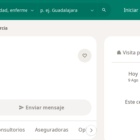
dad, enfermedad o nombre
p. ej. Guadalajara
Iniciar
rcia
Visita 
Visita p
e las especializaciones
Hoy
9 Ago
Este c
Enviar mensaje
nsultorios
Aseguradoras
Opiniones (51)
Dudas 