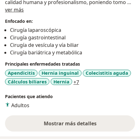
calidad humana y profesionalismo, poniendo tomo mi
Sobre mí
empeño y esfuerzo en garantizar el éxito en todos los
ver más
tratamientos.
Enfocado en:
Cirugía laparoscópica
Cirugía gastrointestinal
Cirugía de vesícula y vía biliar
Cirugía bariátrica y metabólica
Principales enfermedades tratadas
Apendicitis
Hernia inguinal
Colecistitis aguda
a11y_sr_more_diseases
Cálculos biliares
Hernia
+7
Pacientes que atiendo
Adultos
Mostrar más detalles
sobre la experiencia