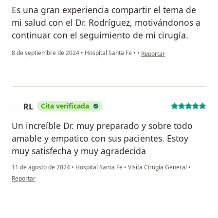
Es una gran experiencia compartir el tema de
mi salud con el Dr. Rodríguez, motivándonos a
continuar con el seguimiento de mi cirugía.
en opinión del usuario Ana L
8 de septiembre de 2024
•
Hospital Santa Fe
•
•
Reportar
RL
Cita verificada
R
Un increíble Dr. muy preparado y sobre todo
amable y empatico con sus pacientes. Estoy
muy satisfecha y muy agradecida
11 de agosto de 2024
•
Hospital Santa Fe
•
Visita Cirugía General
•
en opinión del usuario RL
Reportar