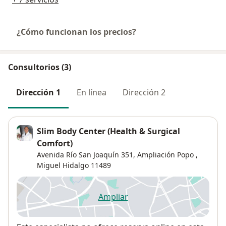
¿Cómo funcionan los precios?
Consultorios (3)
Dirección 1
En línea
Dirección 2
Slim Body Center (Health & Surgical
Comfort)
Avenida Río San Joaquín 351,
Ampliación Popo
,
Miguel Hidalgo
11489
Ampliar
se abre en una nueva pestañ
Disponibilidad