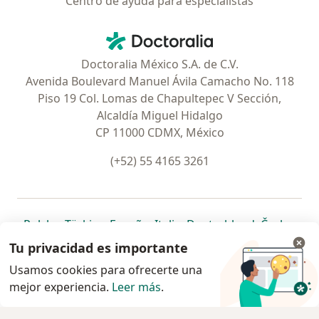
Centro de ayuda para especialistas
Contacto
Doctoralia - Página de inicio
Doctoralia México S.A. de C.V.
Avenida Boulevard Manuel Ávila Camacho No. 118
Piso 19 Col. Lomas de Chapultepec V Sección,
Alcaldía Miguel Hidalgo
CP 11000 CDMX, México
(+52) 55 4165 3261
se abre en una nueva pestaña
se abre en una nueva pestaña
se abre en una nueva pestaña
se abre en una nueva pes
se abre en 
se a
Polska
,
Türkiye
,
España
,
Italia
,
Deutschland
,
Česko
,
se abre en una nueva pestaña
se abre en una nueva pestaña
se abre en una nueva pestaña
se abre en una nueva p
se abre en 
se abr
Portugal
,
México
,
Chile
,
Brasil
,
Argentina
,
Perú
,
Tu privacidad es importante
se abre en una nueva pe
Colombia
Usamos cookies para ofrecerte una
mejor experiencia.
www.doctoralia.com.mx © 2026 - Encuentra tu
Leer más
.
especialista y pide cita