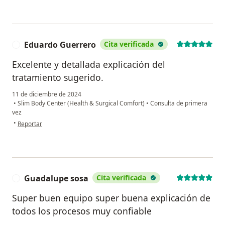
Eduardo Guerrero
Cita verificada
E
Excelente y detallada explicación del
tratamiento sugerido.
11 de diciembre de 2024
•
Slim Body Center (Health & Surgical Comfort)
•
Consulta de primera
vez
en opinión del usuario Eduardo Guerrero
•
Reportar
Guadalupe sosa
Cita verificada
G
Super buen equipo super buena explicación de
todos los procesos muy confiable