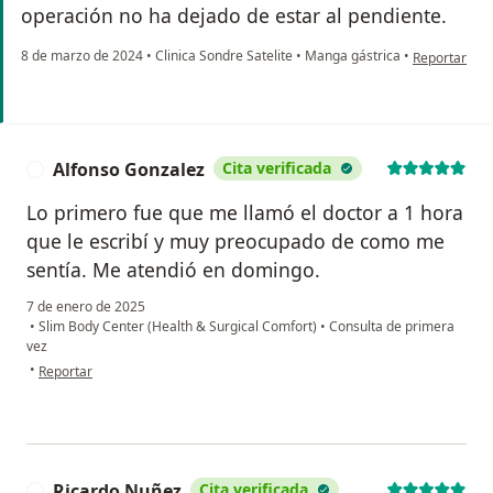
operación no ha dejado de estar al pendiente.
en opinión d
8 de marzo de 2024
•
Clinica Sondre Satelite
•
Manga gástrica
•
Reportar
Alfonso Gonzalez
Cita verificada
A
Lo primero fue que me llamó el doctor a 1 hora
que le escribí y muy preocupado de como me
sentía. Me atendió en domingo.
7 de enero de 2025
•
Slim Body Center (Health & Surgical Comfort)
•
Consulta de primera
vez
en opinión del usuario Alfonso Gonzalez
•
Reportar
Ricardo Nuñez
Cita verificada
R