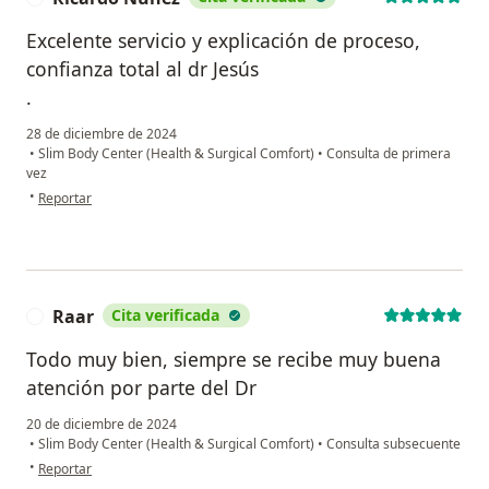
Excelente servicio y explicación de proceso,
confianza total al dr Jesús
.
28 de diciembre de 2024
•
Slim Body Center (Health & Surgical Comfort)
•
Consulta de primera
vez
en opinión del usuario Ricardo Nuñez
•
Reportar
Raar
Cita verificada
R
Todo muy bien, siempre se recibe muy buena
atención por parte del Dr
20 de diciembre de 2024
•
Slim Body Center (Health & Surgical Comfort)
•
Consulta subsecuente
en opinión del usuario Raar
•
Reportar