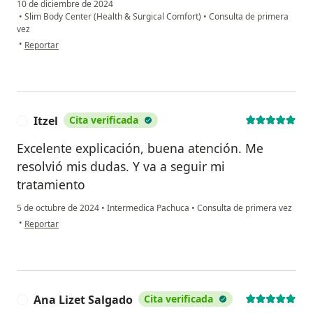
10 de diciembre de 2024
•
Slim Body Center (Health & Surgical Comfort)
•
Consulta de primera
vez
en opinión del usuario Guadalupe sosa
•
Reportar
Itzel
Cita verificada
I
Excelente explicación, buena atención. Me
resolvió mis dudas. Y va a seguir mi
tratamiento
5 de octubre de 2024
•
Intermedica Pachuca
•
Consulta de primera vez
en opinión del usuario Itzel
•
Reportar
Ana Lizet Salgado
Cita verificada
A