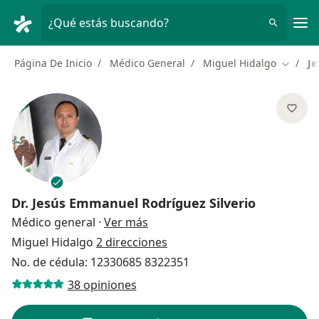
Men
¿Qué estás buscando?
Página De Inicio
Médico General
Miguel Hidalgo
Je
Cambiar
Dr.
Jesús Emmanuel Rodríguez Silverio
sobre las especializaciones
Médico general
·
Ver más
Miguel Hidalgo
2 direcciones
No. de cédula: 12330685 8322351
38 opiniones