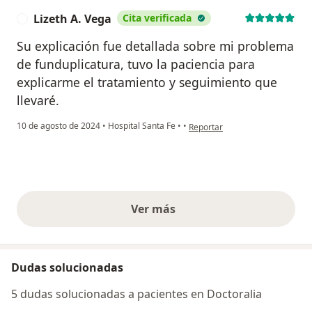
Lizeth A. Vega
Cita verificada
L
Su explicación fue detallada sobre mi problema
de funduplicatura, tuvo la paciencia para
explicarme el tratamiento y seguimiento que
llevaré.
en opinión del usuario Lizeth A.
10 de agosto de 2024
•
Hospital Santa Fe
•
•
Reportar
Ver más
opiniones anteriores
Dudas solucionadas
5 dudas solucionadas a pacientes en Doctoralia