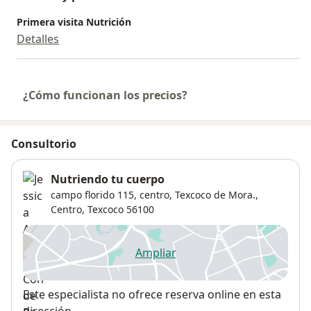
Primera visita Nutrición
Detalles
¿Cómo funcionan los precios?
Consultorio
Nutriendo tu cuerpo
campo florido 115, centro, Texcoco de Mora.,
Centro
,
Texcoco
56100
Ampliar
se abre en una nueva pestañ
Disponibilidad
Este especialista no ofrece reserva online en esta