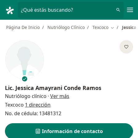
Men
¿Qué estás buscando?
Página De Inicio
Nutriólogo Clínico
Texcoco
Jessic
Cambiar de 
Lic.
Jessica Amayrani Conde Ramos
sobre las especializaciones
Nutriólogo clínico
·
Ver más
Texcoco
1 dirección
No. de cédula: 13481312
Información de contacto