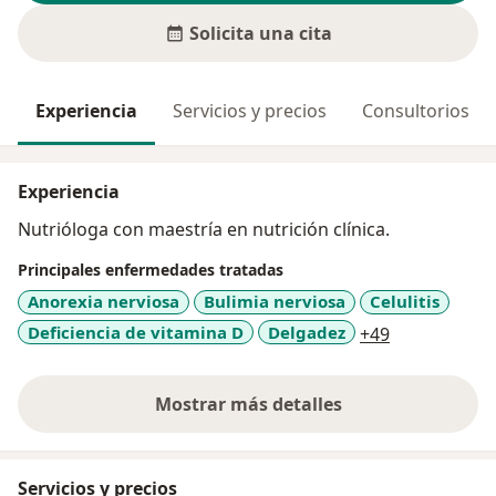
Solicita una cita
Experiencia
Servicios y precios
Consultorios
Experiencia
Nutrióloga con maestría en nutrición clínica.
Principales enfermedades tratadas
Anorexia nerviosa
Bulimia nerviosa
Celulitis
a11y_sr_mor
Deficiencia de vitamina D
Delgadez
+49
Mostrar más detalles
sobre la experiencia
Servicios y precios