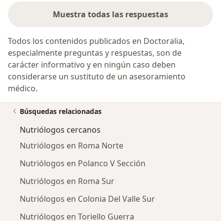
la mucosa bucal, en pacientes adultos con
Muestra todas las respuestas
hepatopatías” en el Instituto Nacional de Ciencias
Médicas y Nutrición Salvador Zubirán.
Todos los contenidos publicados en Doctoralia,
• Presentación de cartel de investigación “Prevalencia
especialmente preguntas y respuestas, son de
de atrofia de dorso lingual y su relación con el
carácter informativo y en ningún caso deben
consumo de nutrimentos en pacientes adultos con
considerarse un sustituto de un asesoramiento
Enfermedad Inflamatoria Intestinal” Universidad
médico.
Autónoma Metropolitana (UAM Xochimilco) Ciudad de
México.
Búsquedas relacionadas
• Participación en realización de Proyectos de
Intervención e Investigación en ODETSA A.C.Acapulco,
Nutriólogos cercanos
Guerrero: “Programa de intervención en niños
Nutriólogos en Roma Norte
menores de cinco años de edad con Desnutrición
Infantil de la Región Costa Chica y Montaña”.
Nutriólogos en Polanco V Sección
Nutriólogos en Roma Sur
2014
• Presentación de Cartel en la Semana Nacional de
Nutriólogos en Colonia Del Valle Sur
Gastroenterología. “Prevalencia de atrofia del dorso
Nutriólogos en Toriello Guerra
lingual y su relación con el consumo de nutrimentos