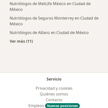
nutricion y deficicneic ade micronutrientes de la
Nutriólogos de MetLife México en Ciudad de
Enfermedad Inflamatoria Intestinal"
México
Nutriólogos de Seguros Monterrey en Ciudad de
México
Nutriólogos de Allianz en Ciudad de México
Ver más (11)
Más en esta categoría: Aseguradoras más po
Servicio
Privacidad y cookies
Quiénes somos
Contacto
Empleos
Nuevas posiciones