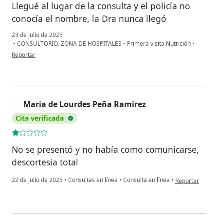
Llegué al lugar de la consulta y el policía no
2021
conocía el nombre, la Dra nunca llegó
• Curso Internacional de “Metabolómica aplicada a la
23 de julio de 2025
Clínica”. Tecnológico de Monterrey. Ciudad de México.
•
CONSULTORIO. ZONA DE HOSPITALES
•
Primera visita Nutrición
•
• 10mo. Simposio virtual “Bioética pilar del buen
en opinión del usuario EP
Reportar
funcionamiento en el área de la Salud” Comisión
Nacional de Bioética. Ciudad de México.
• Seminario de “Integridad Científica”. Comisión
Nacional de Bioética. Ciudad de México.
Maria de Lourdes Peña Ramirez
M
• Curso “Los niños y la investigación clínica” The Global
Cita verificada
Health Network.
• Curso “Buenas prácticas clínicas de laboratorio” The
Global Health Network.
No se presentó y no había como comunicarse,
• Curso “GCP for Clinical Trials with Investigational
descortesia total
Drugs and Biologics (ICH Focus). 1 - Basic Course.” CITI
PROGRAM. Expira. Jun/2024.
en opinión del 
22 de julio de 2025
•
Consultas en línea
•
Consulta en línea
•
Reportar
• Curso “Biomedical Research” CITI PROGRAM. Expira.
Nov/2024.