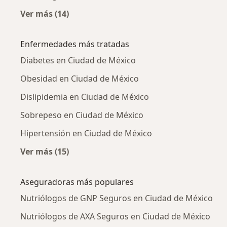
en pacientes adultos con EII”. Cancún, Quintana Roo.
Ver más (14)
Más en esta categoría: Nutriólogos cercanos
2013
Enfermedades más tratadas
• Realización de proyecto de investigación “Prevalencia
Diabetes en Ciudad de México
de lesiones de la mucosa bucal en pacientes adultos
con enfermedad inflamatoria intestinal” en el Instituto
Obesidad en Ciudad de México
Nacional de Ciencias Médicas y Nutrición “Salvador
Dislipidemia en Ciudad de México
Zubirán”. México, D.F. 2013.
Sobrepeso en Ciudad de México
Premios a la investigación
Hipertensión en Ciudad de México
2017
Ver más (15)
• 1º lugar en Premio a la Investigación de los Centros
Más en esta categoría: Enfermedades más tr
de Rehabilitación Infantil Teletón (CRITS) con el Cartel
Aseguradoras más populares
“Estado nutricional en pacientes con Parálisis Cerebral
y factores gastrointestinales según su Gross Motor
Nutriólogos de GNP Seguros en Ciudad de México
Fuction”.
Nutriólogos de AXA Seguros en Ciudad de México
• Revisión de trabajo para publicación cientifica "