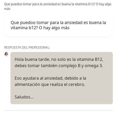
Que puedoo tomar para la ansiedad es buena la vitamina b12? O hay algo
germiline gene editing. Comisión Nacional de Bioética.
más
2021
Que puedoo tomar para la ansiedad es buena la
• Presentación de cartel en investigación en modo
vitamina b12? O hay algo más
oral, “Programa de intervención en trabajadores con
sobrepeso y obesidad del Hospital Shriners” en el
Congreso Nacional de Nutrición Clínica y Terapia
RESPUESTA DEL PROFESIONAL:
Nutricional.
• Presentación de cartel en investigación, “Estado
Hola buena tarde, no solo es la vitamina B12,
nutricional en pacientes pediátricos con Displasia del
debes tomar también complejo B y omega 3.
Desarrollo de Cadera del Hospital Shriners” en el
Congreso Nacional de Nutrición Clínica y Terapia
Eso ayudara al ansiedad, debido a la
Nutricional.
alimentación que realiza el cerebro.
2017
Saludos…
• Presentación de Cartel en el Congreso del Instituto
Nacional de Salud Pública (INSP):
A) Desnutrición en menores de cinco años en el