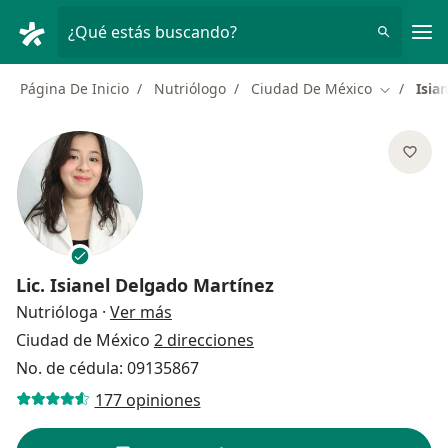
Men
¿Qué estás buscando?
Página De Inicio
Nutriólogo
Ciudad De México
Isia
Cambiar d
Lic.
Isianel Delgado Martínez
sobre las especializaciones
Nutrióloga
·
Ver más
Ciudad de México
2 direcciones
No. de cédula: 09135867
177 opiniones