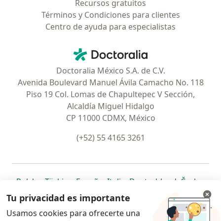
Recursos gratuitos
Términos y Condiciones para clientes
Centro de ayuda para especialistas
Contacto
Doctoralia - Página de inicio
Doctoralia México S.A. de C.V.
Avenida Boulevard Manuel Ávila Camacho No. 118
Piso 19 Col. Lomas de Chapultepec V Sección,
Alcaldía Miguel Hidalgo
CP 11000 CDMX, México
(+52) 55 4165 3261
se abre en una nueva pestaña
se abre en una nueva pestaña
se abre en una nueva pestaña
se abre en una nueva pes
se abre en 
se a
Polska
,
Türkiye
,
España
,
Italia
,
Deutschland
,
Česko
,
se abre en una nueva pestaña
se abre en una nueva pestaña
se abre en una nueva pestaña
se abre en una nueva p
se abre en 
se abr
Portugal
,
México
,
Chile
,
Brasil
,
Argentina
,
Perú
,
Tu privacidad es importante
se abre en una nueva pe
Colombia
Usamos cookies para ofrecerte una