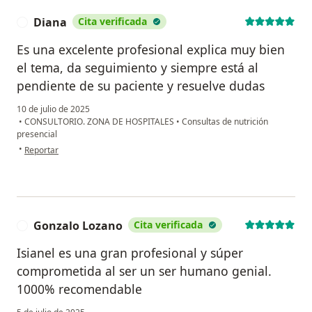
Diana
Cita verificada
D
Cursos y congresos
Es una excelente profesional explica muy bien
2021
el tema, da seguimiento y siempre está al
• Curso Internacional de “Metabolómica aplicada a la
pendiente de su paciente y resuelve dudas
Clínica”. Tecnológico de Monterrey. Ciudad de México.
10 de julio de 2025
• 10mo. Simposio virtual “Bioética pilar del buen
•
CONSULTORIO. ZONA DE HOSPITALES
•
Consultas de nutrición
funcionamiento en el área de la Salud” Comisión
presencial
Nacional de Bioética. Ciudad de México.
en opinión del usuario Diana
•
Reportar
• Seminario de “Integridad Científica”. Comisión
Nacional de Bioética. Ciudad de México.
• Curso “Los niños y la investigación clínica” The Global
Health Network.
Gonzalo Lozano
Cita verificada
G
• Curso “Buenas prácticas clínicas de laboratorio” The
Global Health Network.
Isianel es una gran profesional y súper
• Curso “GCP for Clinical Trials with Investigational
comprometida al ser un ser humano genial.
Drugs and Biologics (ICH Focus). 1 - Basic Course.” CITI
1000% recomendable
PROGRAM. Expira. Jun/2024.
• Curso “Biomedical Research” CITI PROGRAM. Expira.