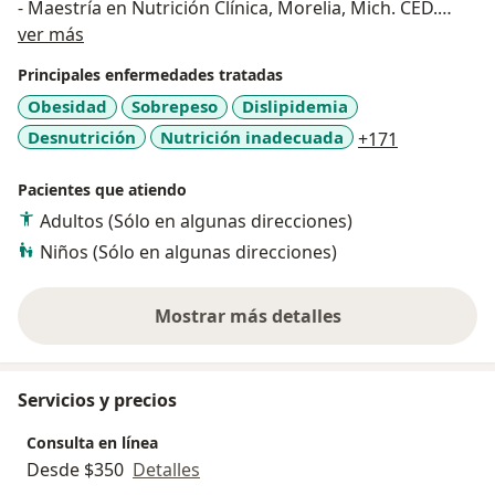
- Maestría en Nutrición Clínica, Morelia, Mich. CED.
Sobre mí
PROF. 16-008537-M
ver más
- Certificación enpsicología alimentaria
Principales enfermedades tratadas
Obesidad
Sobrepeso
Dislipidemia
- Curso Nutrición Basado en Evidencia (NuBE), Madrid,
a11y_sr_mo
Desnutrición
Nutrición inadecuada
+171
España.
- Curso de Certificación Internacional en
Pacientes que atiendo
Cineantropometría ISAK, Nivel I.
- Curso ADA. Dysphagia diet and implementation.
Adultos (Sólo en algunas direcciones)
Estados, Unidos.
Niños (Sólo en algunas direcciones)
- Curso de nutrición, metabolismo y COVID. Estados,
Unidos.
Mostrar más detalles
sobre la experiencia
Experiencia laboral
- Responsable del departamento de Nutrición Clínica
Servicios y precios
en el Instituto Estatal de Cancerología “Dr. Arturo
Beltrán Ortega”
Consulta en línea
- Responsable del departamento Nutrición CRIT,
Desde $350
Detalles
Acapulco, Guerrero