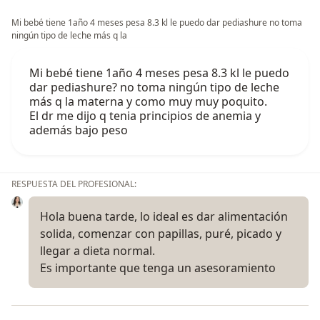
municipio de Buenavista del Estado de Guerrero.
B) Factores asociados a la nutrición entre escolares De
Mi bebé tiene 1año 4 meses pesa 8.3 kl le puedo dar pediashure no toma
ningún tipo de leche más q la
6 a 12 años, Acapulco, Guerrero.
Mi bebé tiene 1año 4 meses pesa 8.3 kl le puedo
2016
dar pediashure? no toma ningún tipo de leche
• Realización de trabajo en investigación “Estado
más q la materna y como muy muy poquito.
nutricional en pacientes con Parálisis Cerebral
El dr me dijo q tenia principios de anemia y
Espástica y factores gastrointestinales según su Gross
además bajo peso
Motor Fuction”. Centro de Rehabilitación CRIT,
Acapulco, Guerrero.
RESPUESTA DEL PROFESIONAL:
2015
• Análisis y redacción de artículo de
Hola buena tarde, lo ideal es dar alimentación
Investigación“Prevalencia de lesiones bucales en
solida, comenzar con papillas, puré, picado y
pacientes con Enfermedad Inflamatoria Intestinal” en
llegar a dieta normal.
el Instituto Nacional de Ciencias Médicas y Nutrición
Es importante que tenga un asesoramiento
Salvador Zubirán.
• Realización de protocolo de investigación
“Correlación de ingesta de nutrimentos y lesiones de