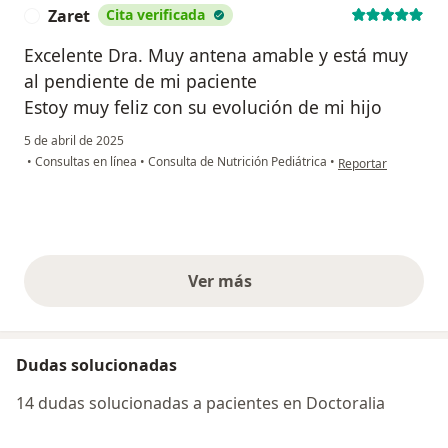
México.
Zaret
Cita verificada
Z
• Sesión virtual. Intervención nutricional en el paciente
Excelente Dra. Muy antena amable y está muy
pediátrico con Cáncer. Colegio Mexicano de
al pendiente de mi paciente
Nutricionistas A. C., Asociación de Nutriólogos de la
Estoy muy feliz con su evolución de mi hijo
Rivera Maya.
2022
5 de abril de 2025
• Congreso Nacional de Bioética. Ciudad de México.
en opinión del usua
•
Consultas en línea
•
Consulta de Nutrición Pediátrica
•
Reportar
• Sesión virtual. Influencia de la Microbiota en estados
emocionales. Alif.
• Simposio en Enfermedad renal, rumbo al Trasplante.
Colegio de Nutriólogos de Jalisco A.C.
• Profesor invitado por la Sociedad Mexicana de
Ver más
opiniones anteriores
Ortopedia Pediátrica, con el tema de Nutrición en la
ortopedia pediátrica.
• Sesión Académica virtual en Cáncer de pulmón en
Dudas solucionadas
células pequeñas. Sociedad Mexicana de Oncología.
• Sesión virtual Abordaje psicológico en el paciente con
14 dudas solucionadas a pacientes en Doctoralia
ERC. Nutrición Renal.
• Sesion virtual Ethicals and governance challenges of