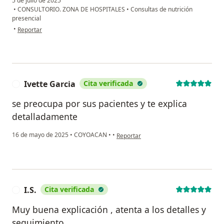
5 de julio de 2025
•
CONSULTORIO. ZONA DE HOSPITALES
•
Consultas de nutrición
Nov/2024.
presencial
en opinión del usuario Gonzalo Lozano
•
Reportar
2020
• Sesión Online “ Nutrigenómica y Nutrigenética”.
Colegio de Nutriólogos de Guerrero A.C.
2019
Ivette Garcia
Cita verificada
I
• Curso 2da. Jornada de Bioética. Hospital Shriners.
se preocupa por sus pacientes y te explica
Ciudad de México.
detalladamente
2015
en opinión del usuario Ivette Garcia
16 de mayo de 2025
•
COYOACAN
•
•
Reportar
• Curso en NuBE. Nutrición Basada en Evidencia.
Madrid, España. 2015
Investigación
I.S.
Cita verificada
I
2023
• Seminario virtual de ética en investigación. INCMNSZ.
Muy buena explicación , atenta a los detalles y
• Congreso virtual en nutrición clínica. Fresenius Kabi
seguimiento