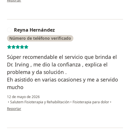
Reportar
Reyna Hernández
R
Número de teléfono verificado
Súper recomendable el servicio que brinda el
Dr. Irving , me dio la confianza , explica el
problema y da solución .
Eh asistido en varias ocasiones y me a servido
mucho
12 de mayo de 2026
•
Salutem Fisioterapia y Rehabilitación
•
Fisioterapia para dolor
•
en opinión del usuario Reyna Hernández
Reportar