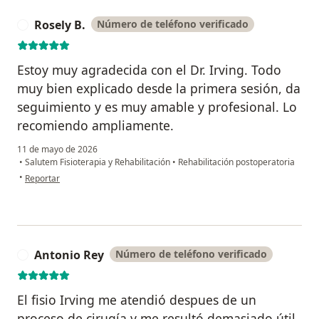
Rosely B.
Número de teléfono verificado
R
Estoy muy agradecida con el Dr. Irving. Todo
muy bien explicado desde la primera sesión, da
seguimiento y es muy amable y profesional. Lo
recomiendo ampliamente.
11 de mayo de 2026
•
Salutem Fisioterapia y Rehabilitación
•
Rehabilitación postoperatoria
en opinión del usuario Rosely B.
•
Reportar
Antonio Rey
Número de teléfono verificado
A
El fisio Irving me atendió despues de un
proceso de cirugía y me resultó demasiado útil,