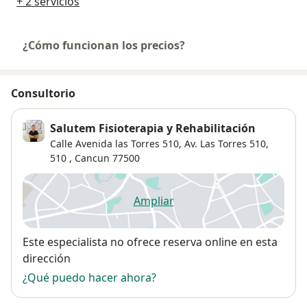
+ 2 servicios
¿Cómo funcionan los precios?
Consultorio
Salutem Fisioterapia y Rehabilitación
Calle Avenida las Torres 510,
Av. Las Torres 510,
510
,
Cancun
77500
Ampliar
se abre en una nueva pestañ
Disponibilidad
Este especialista no ofrece reserva online en esta
dirección
¿Qué puedo hacer ahora?