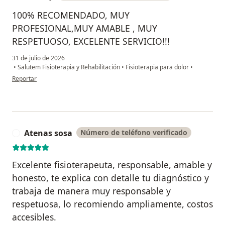
100% RECOMENDADO, MUY
PROFESIONAL,MUY AMABLE , MUY
RESPETUOSO, EXCELENTE SERVICIO!!!
31 de julio de 2026
•
Salutem Fisioterapia y Rehabilitación
•
Fisioterapia para dolor
•
en opinión del usuario Aracely
Reportar
Atenas sosa
Número de teléfono verificado
A
Excelente fisioterapeuta, responsable, amable y
honesto, te explica con detalle tu diagnóstico y
trabaja de manera muy responsable y
respetuosa, lo recomiendo ampliamente, costos
accesibles.