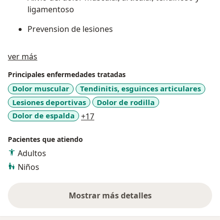
ligamentoso
Prevension de lesiones
Sobre mí
ver más
Principales enfermedades tratadas
Dolor muscular
Tendinitis, esguinces articulares
Lesiones deportivas
Dolor de rodilla
a11y_sr_more_diseases
Dolor de espalda
+17
Pacientes que atiendo
Adultos
Niños
Mostrar más detalles
sobre la experiencia