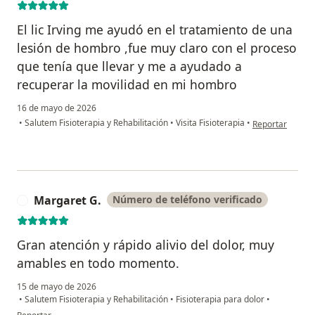
El lic Irving me ayudó en el tratamiento de una
lesión de hombro ,fue muy claro con el proceso
que tenía que llevar y me a ayudado a
recuperar la movilidad en mi hombro
16 de mayo de 2026
en opinión del 
•
Salutem Fisioterapia y Rehabilitación
•
Visita Fisioterapia
•
Reportar
Margaret G.
Número de teléfono verificado
M
Gran atención y rápido alivio del dolor, muy
amables en todo momento.
15 de mayo de 2026
•
Salutem Fisioterapia y Rehabilitación
•
Fisioterapia para dolor
•
en opinión del usuario Margaret G.