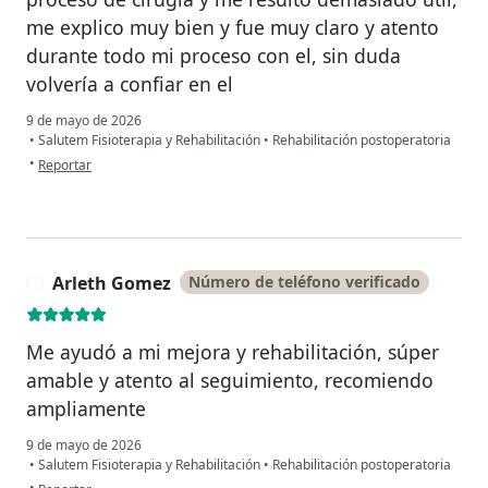
me explico muy bien y fue muy claro y atento
durante todo mi proceso con el, sin duda
volvería a confiar en el
9 de mayo de 2026
•
Salutem Fisioterapia y Rehabilitación
•
Rehabilitación postoperatoria
en opinión del usuario Antonio Rey
•
Reportar
Arleth Gomez
Número de teléfono verificado
A
Me ayudó a mi mejora y rehabilitación, súper
amable y atento al seguimiento, recomiendo
ampliamente
9 de mayo de 2026
•
Salutem Fisioterapia y Rehabilitación
•
Rehabilitación postoperatoria
en opinión del usuario Arleth Gomez
•