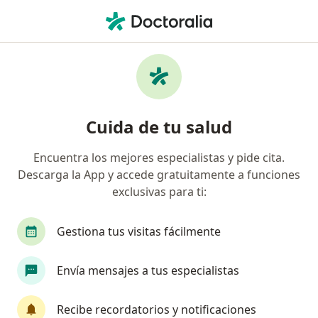
Men
Fisioterapeuta • Cancun, Quintana Roo
Filtros
Seguro:
Latino Seguros
Fisioterapeutas recomendados de Latino
Cuida de tu salud
Seguros en Cancun
Encuentra los mejores especialistas y pide cita.
Descarga la App y accede gratuitamente a funciones
exclusivas para ti:
Gestiona tus visitas fácilmente
Envía mensajes a tus especialistas
Lic. Margarita Romero Tome
·
Ver más
Fisioterapeuta
Recibe recordatorios y notificaciones
30 opiniones